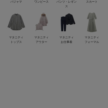
パジャマ
ワンピース
パンツ・レギン
スカート
erbaviva（エルバビーバ）
ス
安心の日本製。先輩ママが買ってよかった！本当に必要な出産準備品
ハレの日に着るANGELIEBEのセレモニー
買って正解！高評価レビューアイテム
マタニティ
マタニティ
マタニティ
マタニティ
トップス
アウター
お仕事着
フォーマル
冬に可愛いニットがお得！
親子コーデ｜ママとベビーにおすすめ！
便利な育児家電
Gift Selection 出産祝い
ロンパースはいつからいつまで使う？選ぶポイントも解説！
保育園・入園準備特集
ファルスカ