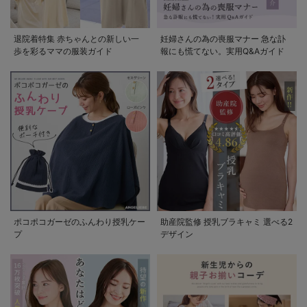
退院着特集 赤ちゃんとの新しい一
妊婦さんの為の喪服マナー 急な訃
歩を彩るママの服装ガイド
報にも慌てない。実用Q&Aガイド
ポコポコガーゼのふんわり授乳ケー
助産院監修 授乳ブラキャミ 選べる2
プ
デザイン