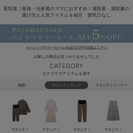
マタニティ パンツ
マタニティ ショーツ
授乳トップス
マタニティ オフィス 通勤服
授乳 ケープ
マタニティレギンス
【アウトレット】トップス・授乳トップス
透け防止
再入荷｜アウター
トップス
【37周年祭セール】4
【〜10℃】3月中旬
涼しくて可愛い「ワン
デニム
きれいめトップス派
マタニティインナー
【オフィスカジュアル
パンツタイプ
【フォーマル】ボトム
【ベビー】半袖
2WAYオール
Aライン ・フレアワ
〜5,000円（税込）
綿混素材
赤ちゃんへ使うもの
【冬のあったか特集】
退院着｜産後・出産後のママにおすすめ！退院着・退院服の
選び方と人気アイテムを紹介 授乳口なし
マタニティ スカート
妊婦帯・腹帯・産前ガードル
マタニティ ドレス（結婚式・お呼ばれ）
【アウトレット】ボトムス
見えてもカワイイ
パンツ
レギンス
きれいめスカート派
ベビー
【フォーマル】トップ
【ベビー】グッズ
コンビ肌着
Iライン ・タイトシ
〜10,000円（税込）
腹巻・ひざ上パンツ
産後に使うグッズ
【冬のあったか特集】
マタニティ トップス
マタニティ 授乳 キャミソール
マタニティ フォーマル パンツ・ボトムス
【アウトレット】パジャマ
コットン素材
スカート
オフィス
きれいめ美脚パンツ派
短肌着
快適ウェア10%OFF
ジャンパースカート/
10,001円（税込）〜
保温&リカバリー
【冬のあったか特集】
マタニティ アウター（コート）・ママコート
産褥ショーツ
【アウトレット】インナー
冷房対策
パジャマ
ツィード派
セット
ワーク・オフィス
女の子におススメのギ
レギンス・タイツ
→パジャマサマーセール全品5%OFF!詳細はコチラ
骨盤・マタニティベルト （妊娠中・産後）
【アウトレット】ベビー
接触冷感素材
インナー
MAX55%OFF ブラッ
王道シンプル派
カジュアル
男の子におススメのギ
カップ付きインナー
お探しの商品は見つかりませんでした
産後 ガードル インナー
Tシャツブラ
雑貨
セットアップ派
フォーマル / オケー
定番ギフト
あったか度◎
CATEGORY
カテゴリでアイテムを探す
マタニティ 腹巻き
ブラトップ
ベビー
あったかアイテム｜ベ
もらって嬉しいギフト
裏起毛素材
雑貨
マタニティウェア
マタニティインナー
親子セット
かわいくておもしろい
快適機能ウェア特集 トップス
何枚あっても嬉しいア
快適機能ウェア特集 ボトムス
長く使えるアイテム
快適機能ウェア特集 パジャマ
お部屋映えアイテム
マタニティ
マタニティ
マタニティ
マタニティ