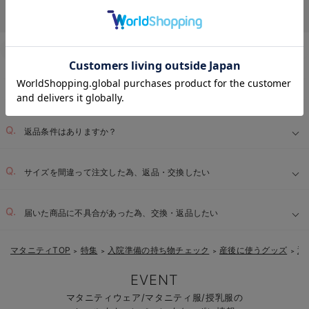
Q&A
お客様からのよくあるご質問
返品交換について
キャンセルについて
お気に入り商品を確認する
配送について
お届け情報の変更
お支払いについて
お買い物について
返品条件はありますか？
サイズを間違って注文した為、返品・交換したい
届いた商品に不具合があった為、交換・返品したい
マタニティTOP
特集
入院準備の持ち物チェック
産後に使うグッズ
退
＞
＞
＞
＞
EVENT
マタニティウェア/マタニティ服/授乳服の