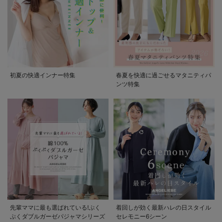
初夏の快適インナー特集
春夏を快適に過ごせるマタニティパ
ンツ特集
先輩ママに最も選ばれている!ぷく
着回しが効く最新ハレの日スタイル
ぷくダブルガーゼパジャマシリーズ
セレモニー6シーン