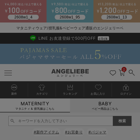
マタニティウェア/授乳服&ベビーウェア通販のエンジェリーベ
2026/NewArrival
送料495円(一部地域を除く) 7,700円以上で送料無料
LINE お友達登録で500円OFF
click
0
新作
カテゴリ
ランキング
お気に入り
ログイン
MATERNITY
BABY
戻る
戻る
戻る
戻る
戻る
戻る
戻る
戻る
戻る
戻る
戻る
戻る
戻る
戻る
戻る
戻る
戻る
戻る
戻る
戻る
戻る
戻る
戻る
戻る
戻る
戻る
戻る
戻る
戻る
戻る
戻る
カートに入れる
マタニティ & 授乳服はこちら
ベビー用品はこちら
マタニティウェア全て
マタニティ 下着・インナー全て
授乳服全て
マタニティ フォーマル全て
授乳用品全て
マタニティレッグウェア全て
マタニティ ボディケア全て
アウトレット全て
特集全て
再入荷全て
送料無料アイテム全て
ブラキャミ おまとめ
【37周年祭セール】
気温差別オススメアイ
マタニティウェア お
こだわりの履き心地！
出産準備応援割全て
春のマタニティワンピ
Gift Selection 
冬の冷え対策インナー
入院準備の持ち物チェ
冬のあったか特集全て
閉じる
マタニティ ワンピース
授乳ワンピース
マタニティ スーツ
妊婦用 抱き枕・授乳クッション
マタニティストッキング・タイツ
妊娠線クリーム
【アウトレット】ワンピース
抗菌防臭加工
再入荷｜インナー
授乳ブラ・マタニティブラ（マタニティインナー・産後用品）
ワンピース
【37周年祭セール】2
【15℃】3月下旬～
動きやすく着回しでき
強撚スムース(コスパ
【おまとめ割】パジャ
カジュアル
ジャケット派
マタニティパジャマ
【オフィスカジュアル
レギンスタイプ
【フォーマル】ワンピ
【ベビー】長袖
ハンカチ
快適ウェア10%OFF
セットアップ・ レイ
〜3,000円（税込）
薄くてあったか
入院してすぐ使うグッ
【冬のあったか特集】
#新作アイテム
#お宮参り
#パジャマ