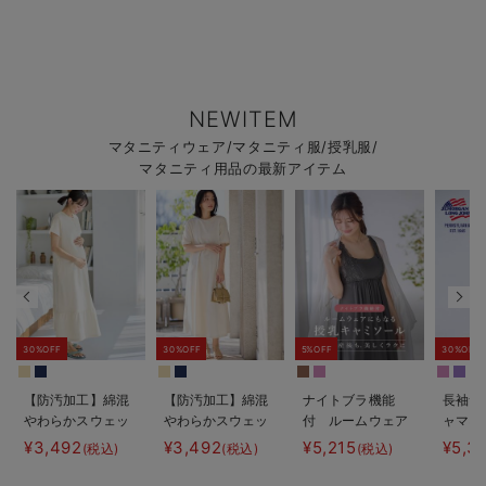
NEWITEM
マタニティウェア/マタニティ服/授乳服/
マタニティ用品の最新アイテム
30%OFF
30%OFF
5%OFF
30%OFF
【防汚加工】綿混
【防汚加工】綿混
ナイトブラ機能
長袖サ
やわらかスウェッ
やわらかスウェッ
付 ルームウェア
ャマ3
ト半袖ティアード
ト半袖フレアワン
にもなる授乳キャ
JEMO
¥3,492
¥3,492
¥5,215
¥5,3
(税込)
(税込)
(税込)
ネグリジェ マタ
ピース マタニテ
ミソール
ェーイ
ニティ・産後【出
ィ・産後【出産後
ン） 