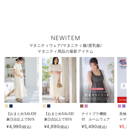
NEWITEM
マタニティウェア/マタニティ服/授乳服/
マタニティ用品の最新アイテム
30%OFF
【おまとめSALE対
【おまとめSALE対
ナイトブラ機能
長袖サ
象|2点以上で50%
象|2点以上で50%
付 ルームウェア
ャマ3
オフ】【防汚加
オフ】【防汚加
にもなる授乳キャ
JEMO
¥4,990
¥4,990
¥5,490
¥5,3
(税込)
(税込)
(税込)
工】綿混やわらか
工】綿混やわらか
ミソール
ェーイ