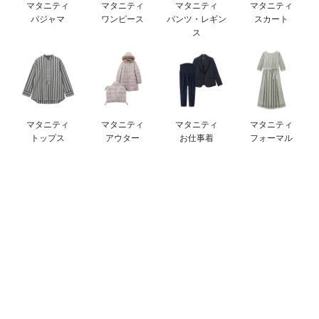
マタニティ
マタニティ
マタニティ
マタニティ
erbaviva（エルバビーバ）
パジャマ
ワンピース
パンツ・レギン
スカート
ス
安心の日本製。先輩ママが買ってよかった！本当に必要な出産準備品
ハレの日に着るANGELIEBEのセレモニー
買って正解！高評価レビューアイテム
マタニティ
マタニティ
マタニティ
マタニティ
冬に可愛いニットがお得！
トップス
アウター
お仕事着
フォーマル
親子コーデ｜ママとベビーにおすすめ！
便利な育児家電
Gift Selection 出産祝い
ロンパースはいつからいつまで使う？選ぶポイントも解説！
保育園・入園準備特集
ファルスカ