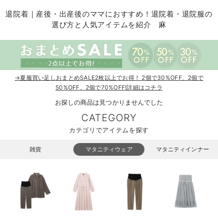
マタニティ パンツ
マタニティ ショーツ
授乳トップス
マタニティ オフィス 通勤服
授乳 ケープ
マタニティレギンス
【アウトレット】トップス・授乳トップス
透け防止
再入荷｜アウター
トップス
【37周年祭セール】4
【〜10℃】3月中旬
涼しくて可愛い「ワン
デニム
きれいめトップス派
マタニティインナー
【オフィスカジュアル
パンツタイプ
【フォーマル】ボトム
【ベビー】半袖
2WAYオール
Aライン ・フレアワ
〜5,000円（税込）
綿混素材
赤ちゃんへ使うもの
【冬のあったか特集】
退院着｜産後・出産後のママにおすすめ！退院着・退院服の
選び方と人気アイテムを紹介 麻
マタニティ スカート
妊婦帯・腹帯・産前ガードル
マタニティ ドレス（結婚式・お呼ばれ）
【アウトレット】ボトムス
見えてもカワイイ
パンツ
レギンス
きれいめスカート派
ベビー
【フォーマル】トップ
【ベビー】グッズ
コンビ肌着
Iライン ・タイトシ
〜10,000円（税込）
腹巻・ひざ上パンツ
産後に使うグッズ
【冬のあったか特集】
マタニティ トップス
マタニティ 授乳 キャミソール
マタニティ フォーマル パンツ・ボトムス
【アウトレット】パジャマ
コットン素材
スカート
オフィス
きれいめ美脚パンツ派
短肌着
快適ウェア10%OFF
ジャンパースカート/
10,001円（税込）〜
保温&リカバリー
【冬のあったか特集】
マタニティ アウター（コート）・ママコート
産褥ショーツ
【アウトレット】インナー
冷房対策
パジャマ
ツィード派
セット
ワーク・オフィス
女の子におススメのギ
レギンス・タイツ
→夏服買い足しおまとめSALE2枚以上でお得！ 2個で30%OFF、2個で
骨盤・マタニティベルト （妊娠中・産後）
【アウトレット】ベビー
接触冷感素材
インナー
MAX55%OFF ブラッ
王道シンプル派
カジュアル
男の子におススメのギ
カップ付きインナー
50%OFF、2個で70%OFF!詳細はコチラ
お探しの商品は見つかりませんでした
産後 ガードル インナー
Tシャツブラ
雑貨
セットアップ派
フォーマル / オケー
定番ギフト
あったか度◎
CATEGORY
マタニティ 腹巻き
ブラトップ
ベビー
あったかアイテム｜ベ
もらって嬉しいギフト
裏起毛素材
カテゴリでアイテムを探す
親子セット
かわいくておもしろい
雑貨
マタニティウェア
マタニティインナー
快適機能ウェア特集 トップス
何枚あっても嬉しいア
快適機能ウェア特集 ボトムス
長く使えるアイテム
快適機能ウェア特集 パジャマ
お部屋映えアイテム