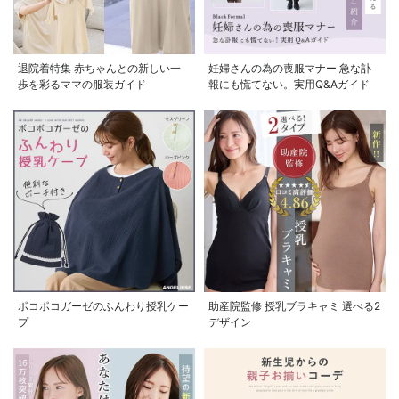
退院着特集 赤ちゃんとの新しい一
妊婦さんの為の喪服マナー 急な訃
歩を彩るママの服装ガイド
報にも慌てない。実用Q&Aガイド
ポコポコガーゼのふんわり授乳ケー
助産院監修 授乳ブラキャミ 選べる2
プ
デザイン