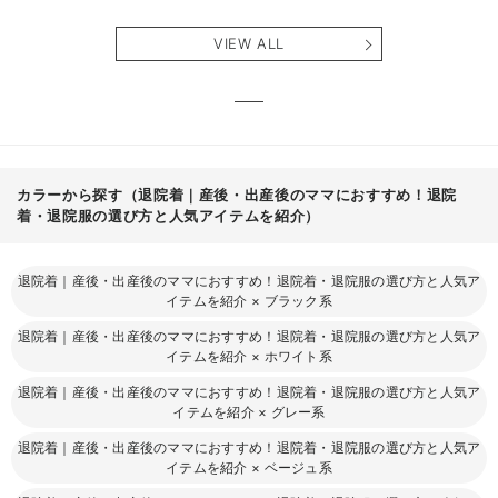
スウェット半袖テ
スウェット半袖フ
ン） 
ィアードネグリジ
レアワンピース
タニテ
VIEW ALL
ェ マタニティ・
マタニティ・産後
【出産
産後【出産後も長
【出産後も長く使
える】
く使える】
える】
カラーから探す（退院着｜産後・出産後のママにおすすめ！退院
着・退院服の選び方と人気アイテムを紹介）
退院着｜産後・出産後のママにおすすめ！退院着・退院服の選び方と人気ア
イテムを紹介
×
ブラック系
退院着｜産後・出産後のママにおすすめ！退院着・退院服の選び方と人気ア
イテムを紹介
×
ホワイト系
退院着｜産後・出産後のママにおすすめ！退院着・退院服の選び方と人気ア
イテムを紹介
×
グレー系
退院着｜産後・出産後のママにおすすめ！退院着・退院服の選び方と人気ア
イテムを紹介
×
ベージュ系