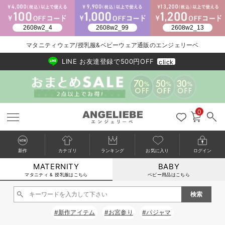
マタニティウェア/授乳服&ベビーウェア通販のエンジェリーベ
2026/NewArrival
送料495円(一部地域を除く) 7,700円以上で送料無料
LINE お友達登録で500円OFF
click
0
新作
カテゴリ
ランキング
お気に入り
ログイン
MATERNITY
BABY
戻る
戻る
戻る
戻る
戻る
戻る
戻る
戻る
戻る
戻る
戻る
戻る
戻る
戻る
戻る
戻る
戻る
戻る
戻る
戻る
戻る
戻る
戻る
戻る
戻る
戻る
戻る
戻る
戻る
戻る
戻る
カートに入れる
マタニティ & 授乳服はこちら
ベビー用品はこちら
マタニティウェア全て
マタニティ 下着・インナー全て
授乳服全て
マタニティ フォーマル全て
授乳用品全て
マタニティレッグウェア全て
マタニティ ボディケア全て
アウトレット全て
特集全て
再入荷全て
送料無料アイテム全て
ブラキャミ おまとめ
【37周年祭セール】
気温差別オススメアイ
マタニティウェア お
こだわりの履き心地！
出産準備応援割全て
春のマタニティワンピ
Gift Selection 
冬の冷え対策インナー
入院準備の持ち物チェ
冬のあったか特集全て
閉じる
マタニティ ワンピース
授乳ワンピース
マタニティ スーツ
妊婦用 抱き枕・授乳クッション
マタニティストッキング・タイツ
妊娠線クリーム
【アウトレット】ワンピース
抗菌防臭加工
再入荷｜インナー
授乳ブラ・マタニティブラ（マタニティインナー・産後用品）
ワンピース
【37周年祭セール】2
【15℃】3月下旬～
動きやすく着回しでき
強撚スムース(コスパ
【おまとめ割】パジャ
カジュアル
ジャケット派
マタニティパジャマ
【オフィスカジュアル
レギンスタイプ
【フォーマル】ワンピ
【ベビー】長袖
ハンカチ
快適ウェア10%OFF
セットアップ・ レイ
〜3,000円（税込）
薄くてあったか
入院してすぐ使うグッ
【冬のあったか特集】
#新作アイテム
#お宮参り
#パジャマ