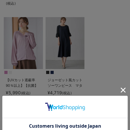
トレートレギンス【産
使える】
【産後も長く着られ
(税込)
後まで長く使える】
る】
【UVカット遮蔽率
ジョーゼット風カット
90％以上】【抗菌】
ソーワンピース マタ
【接触冷感】前後２
ニティ・産後授乳【出
¥5,990
¥4,719
(税込)
(税込)
WAYカーディガン
産後も長く使える】
マタニティ・授乳服
Rosemadame（ロー
【出産後も長く使え
ズマダム）
る】
お気に入り商品を確認する
退院着｜産後・出産後のママにおすすめ！退院着・退院服の選び方と人気ア