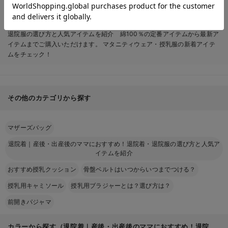
イテムを紹介 綿100％ならエンジェリーベ公式オンラインショップ。ゆっ
たりとしたシルエット、通気性の良い素材、 そして授乳に便利なデザイン
など、おしゃれで可愛い退院着｜産後・出産後のママにおすすめ！退院着・
退院服の選び方と人気アイテムを紹介 綿100％の定番アイテムから最新ア
イテムまでご購入いただけます。 マタニティウェア・授乳服の新着アイテ
ムをチェック！
その他のカテゴリから探す
マザーズバッグ
退院着｜産後・出産後のママにおすすめ！退院着・退院服の選び方と人気ア
イテムを紹介
おすすめ授乳クッション
骨盤ベルトはいつからいつまでつける？
授乳用キャミソール
授乳用ブラジャーとは？選び方は？
前開きパジャマ
カラーから探す（退院着｜産後・出産後のママにおすすめ！退院