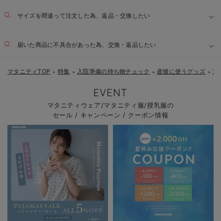
サイズを間違って注文した為、返品・交換したい
届いた商品に不具合があった為、交換・返品したい
マタニティTOP
特集
入院準備の持ち物チェック
産後に使うグッズ
退
＞
＞
＞
＞
EVENT
マタニティウェア/マタニティ服/授乳服の
セール / キャンペーン / クーポン情報