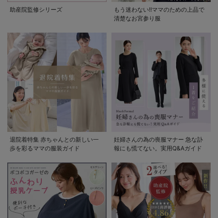
助産院監修シリーズ
もう迷わない!!ママのための上品で
清楚なお宮参り服
退院着特集 赤ちゃんとの新しい一
妊婦さんの為の喪服マナー 急な訃
歩を彩るママの服装ガイド
報にも慌てない。実用Q&Aガイド