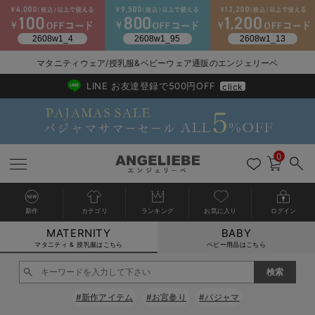
マタニティウェア/授乳服&ベビーウェア通販のエンジェリーベ
2026/NewArrival
送料495円(一部地域を除く) 7,700円以上で送料無料
LINE お友達登録で500円OFF
click
0
新作
カテゴリ
ランキング
お気に入り
ログイン
MATERNITY
BABY
戻る
戻る
戻る
戻る
戻る
戻る
戻る
戻る
戻る
戻る
戻る
戻る
戻る
戻る
戻る
戻る
戻る
戻る
戻る
戻る
戻る
戻る
戻る
戻る
戻る
戻る
戻る
戻る
戻る
戻る
戻る
カートに入れる
マタニティ & 授乳服はこちら
ベビー用品はこちら
マタニティウェア全て
マタニティ 下着・インナー全て
授乳服全て
マタニティ フォーマル全て
授乳用品全て
マタニティレッグウェア全て
マタニティ ボディケア全て
アウトレット全て
特集全て
再入荷全て
送料無料アイテム全て
ブラキャミ おまとめ
【37周年祭セール】
気温差別オススメアイ
マタニティウェア お
こだわりの履き心地！
出産準備応援割全て
春のマタニティワンピ
Gift Selection 
冬の冷え対策インナー
入院準備の持ち物チェ
冬のあったか特集全て
閉じる
マタニティ ワンピース
授乳ワンピース
マタニティ スーツ
妊婦用 抱き枕・授乳クッション
マタニティストッキング・タイツ
妊娠線クリーム
【アウトレット】ワンピース
抗菌防臭加工
再入荷｜インナー
授乳ブラ・マタニティブラ（マタニティインナー・産後用品）
ワンピース
【37周年祭セール】2
【15℃】3月下旬～
動きやすく着回しでき
強撚スムース(コスパ
【おまとめ割】パジャ
カジュアル
ジャケット派
マタニティパジャマ
【オフィスカジュアル
レギンスタイプ
【フォーマル】ワンピ
【ベビー】長袖
ハンカチ
快適ウェア10%OFF
セットアップ・ レイ
〜3,000円（税込）
薄くてあったか
入院してすぐ使うグッ
【冬のあったか特集】
#新作アイテム
#お宮参り
#パジャマ