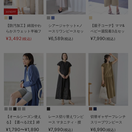
30%OFF
【防汚加工】綿混やわ
シアージャケット×ノ
【親子コーデ】ママ&
らかスウェット半袖フ
ースリワンピースセッ
ベビー退院着3点セッ
レアワンピース マタ
ト マタニティ・産後
ト 出産準備 ギフ
¥3,492
¥6,589
¥7,990
(税込)
(税込)
(税込)
ニティ・産後【出産後
【産後も長く着れる】
ト マタニティ・産後
も長く使える】
Rosemadame（ロー
【出産後も長く使え
ズマダム）
る】
【オールシーズン使え
レース切り替えワンピ
切替ギャザーフレンチ
る】【選べる2丈】締
ース マタニティ・授
スリーブワンピース
め付けない綿混リブス
乳服 【出産後も長く
マタニティ・授乳服
¥1,790〜¥1,890
¥7,990
¥6,990
(税込)
(税込)