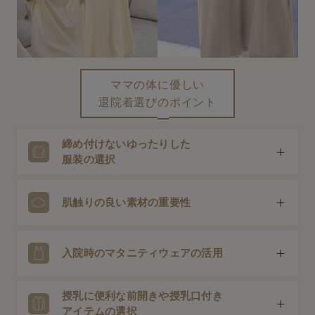
erbaviva（エルバビーバ）
安心の日本製。先輩ママが買ってよかった！本当に必要な出産準備品
ハレの日に着るANGELIEBEのセレモニー
ママの体に優しい
買って正解！高評価レビューアイテム
退院着選びのポイント
冬に可愛いニットがお得！
締め付けないゆったりした
親子コーデ｜ママとベビーにおすすめ！
服装の選択
便利な育児家電
出産を終えてすぐの体は完全に元通りではありません。帝
肌触りの良い素材の重要性
Gift Selection 出産祝い
王切開の場合は傷も痛むため、お腹や体を締め付けない、
リラックスできるゆったりしたワンピースやトップスが お
ロンパースはいつからいつまで使う？選ぶポイントも解説！
すすめです。
出産後の肌はとても敏感。綿など自然由来の素材や、やわ
入院時のマタニティウェアの活用
らかな肌あたりの良い素材を選びましょう。
保育園・入園準備特集
授乳に便利な前開きや授乳口付き
ファルスカ
体型はまだ妊娠前には戻っていません。入院時に着ていた
アイテムの選択