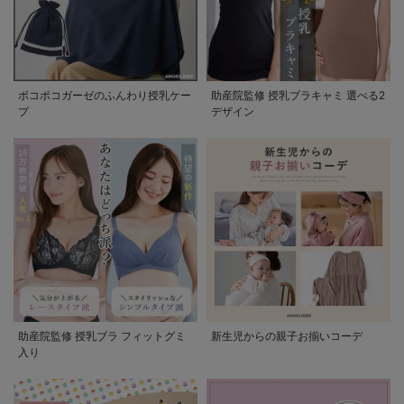
ポコポコガーゼのふんわり授乳ケー
助産院監修 授乳ブラキャミ 選べる2
プ
デザイン
助産院監修 授乳ブラ フィットグミ
新生児からの親子お揃いコーデ
入り