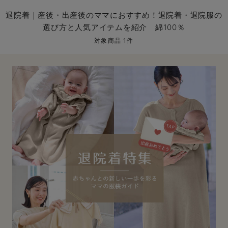
マタニティ パンツ
マタニティ ショーツ
授乳トップス
マタニティ オフィス 通勤服
授乳 ケープ
マタニティレギンス
【アウトレット】トップス・授乳トップス
透け防止
再入荷｜アウター
トップス
【37周年祭セール】4
【〜10℃】3月中旬
涼しくて可愛い「ワン
デニム
きれいめトップス派
マタニティインナー
【オフィスカジュアル
パンツタイプ
【フォーマル】ボトム
【ベビー】半袖
2WAYオール
Aライン ・フレアワ
〜5,000円（税込）
綿混素材
赤ちゃんへ使うもの
【冬のあったか特集】
退院着｜産後・出産後のママにおすすめ！退院着・退院服の
選び方と人気アイテムを紹介 綿100％
マタニティ スカート
妊婦帯・腹帯・産前ガードル
マタニティ ドレス（結婚式・お呼ばれ）
【アウトレット】ボトムス
見えてもカワイイ
パンツ
レギンス
きれいめスカート派
ベビー
【フォーマル】トップ
【ベビー】グッズ
コンビ肌着
Iライン ・タイトシ
〜10,000円（税込）
腹巻・ひざ上パンツ
産後に使うグッズ
【冬のあったか特集】
対象商品 1件
マタニティ トップス
マタニティ 授乳 キャミソール
マタニティ フォーマル パンツ・ボトムス
【アウトレット】パジャマ
コットン素材
スカート
オフィス
きれいめ美脚パンツ派
短肌着
快適ウェア10%OFF
ジャンパースカート/
10,001円（税込）〜
保温&リカバリー
【冬のあったか特集】
マタニティ アウター（コート）・ママコート
産褥ショーツ
【アウトレット】インナー
冷房対策
パジャマ
ツィード派
セット
ワーク・オフィス
女の子におススメのギ
レギンス・タイツ
骨盤・マタニティベルト （妊娠中・産後）
【アウトレット】ベビー
接触冷感素材
インナー
MAX55%OFF ブラッ
王道シンプル派
カジュアル
男の子におススメのギ
カップ付きインナー
産後 ガードル インナー
Tシャツブラ
雑貨
セットアップ派
フォーマル / オケー
定番ギフト
あったか度◎
マタニティ 腹巻き
ブラトップ
ベビー
あったかアイテム｜ベ
もらって嬉しいギフト
裏起毛素材
親子セット
かわいくておもしろい
快適機能ウェア特集 トップス
何枚あっても嬉しいア
快適機能ウェア特集 ボトムス
長く使えるアイテム
快適機能ウェア特集 パジャマ
お部屋映えアイテム