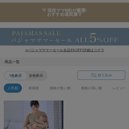
▽ 現役ママMDが厳選!
おすすめ退院着▽
→パジャマサマーセール全品5%OFF!詳細はコチラ
商品一覧
絞り込み
1色表示
全色表示
人気順
新着順
価格が低い順
価格が高い順
レビュー