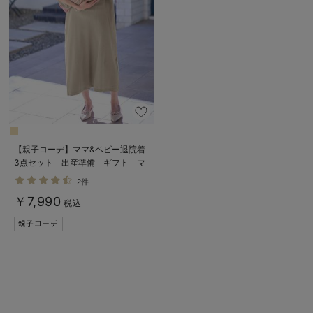
【親子コーデ】ママ&ベビー退院着
3点セット 出産準備 ギフト マ
タニティ・産後【出産後も長く使え
2件
る】
￥7,990
税込