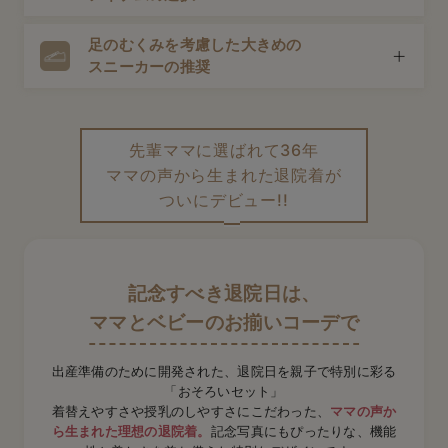
マタニティウェアはそのまま使える場合がほとんど。産後
デロンギ
も対応できるものだと荷物も減らせて便利です。
足のむくみを考慮した大きめの
途中で授乳をすることも考えて、前開きタイプや授乳口が
入院準備の持ち物チェック
スニーカーの推奨
付いたトップス・ワンピースなどが安心。スムーズに授乳
できる仕様を選びましょう。
出産直後の足はむくみやすい状態。妊娠前の靴は入りにく
く、ヒールも危険です。安定感のある大きめのスニーカー
先輩ママに選ばれて36年
がおすすめです。
ママの声から生まれた退院着が
ついにデビュー!!
記念すべき退院日は、
ママとベビーのお揃いコーデで
出産準備のために開発された、退院日を親子で特別に彩る
「おそろいセット」
着替えやすさや授乳のしやすさにこだわった、
ママの声か
ら生まれた理想の退院着。
記念写真にもぴったりな、
機能