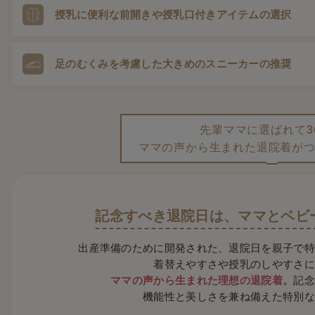
体型はまだ妊娠前には戻っていません。入院時に着ていたマタニテ
授乳に便利な前開きや授乳口付き
アイテムの選択
産後も対応できるものだと荷物も減らせて便利です。
途中で授乳をすることも考えて、前開きタイプや授乳口が付いたト
足のむくみを考慮した大きめの
スニーカーの推奨
授乳できる仕様を選びましょう。
出産直後の足はむくみやすい状態。妊娠前の靴は入りにくく、ヒー
カーがおすすめです。
先輩ママに選ばれて3
ママの声から生まれた退院着が
つ
記念すべき退院日は、
ママとベビ
出産準備のために開発された、退院日を親子で特
着替えやすさや授乳のしやすさに
ママの声から生まれた理想の退院着。
記念
機能性と美しさを兼ね備えた特別な