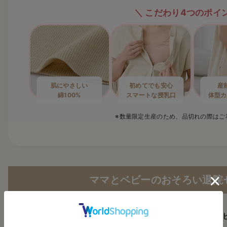
こだわり4つのポイ
肌にやさしい
初めてでも安心
産
綿100%
スマートな授乳口
体型カ
※数量限定生産のため、
品切れの際はご
ママとベビーのおそろい
退院
ママ&ベ