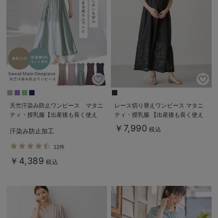
天竺汗染み防止ワンピース マタニ
レース切り替えワンピース マタニ
ティ・授乳服【出産後も長く使え
ティ・授乳服 【出産後も長く使え
る】
る】
￥7,990
税込
汗染み防止加工
12件
￥4,389
税込