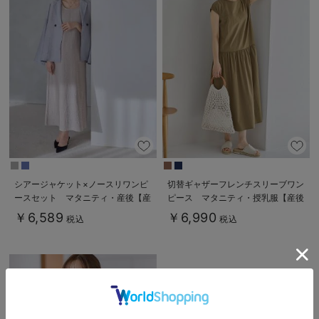
シアージャケット×ノースリワンピ
切替ギャザーフレンチスリーブワン
ースセット マタニティ・産後【産
ピース マタニティ・授乳服【産後
後も長く着れる】
も長く着られる】
￥6,589
￥6,990
税込
税込
Rosemadame（ローズマダム）