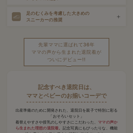
マタニティウェアはそのまま使える場合がほとんど。産後
デロンギ
も対応できるものだと荷物も減らせて便利です。
足のむくみを考慮した大きめの
途中で授乳をすることも考えて、前開きタイプや授乳口が
入院準備の持ち物チェック
スニーカーの推奨
付いたトップス・ワンピースなどが安心。スムーズに授乳
できる仕様を選びましょう。
出産直後の足はむくみやすい状態。妊娠前の靴は入りにく
く、ヒールも危険です。安定感のある大きめのスニーカー
先輩ママに選ばれて36年
がおすすめです。
ママの声から生まれた退院着が
ついにデビュー!!
記念すべき退院日は、
ママとベビーのお揃いコーデで
出産準備のために開発された、退院日を親子で特別に彩る
「おそろいセット」
着替えやすさや授乳のしやすさにこだわった、
ママの声か
ら生まれた理想の退院着。
記念写真にもぴったりな、
機能