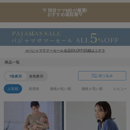
▽ 現役ママMDが厳選!
おすすめ退院着▽
→パジャマサマーセール全品5%OFF!詳細はコチラ
商品一覧
絞り込み
1色表示
全色表示
人気順
新着順
価格が低い順
価格が高い順
レビュー