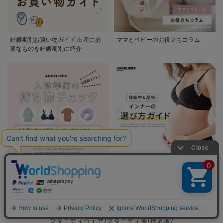
妊娠期別お買い物ガイド 出産に必
ママとベビーのお役立ちコラム
要なものを妊娠期別に紹介
入院準備の持ち物チェック
妊娠中&産後 インナーの選び方ガイ
ド
PICKUP CATEGORY
マタニティウェア/マタニティ服/授乳服/