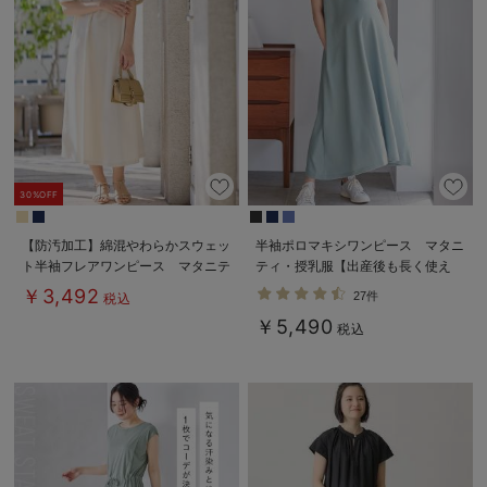
30%OFF
【防汚加工】綿混やわらかスウェッ
半袖ポロマキシワンピース マタニ
ト半袖フレアワンピース マタニテ
ティ・授乳服【出産後も長く使え
ィ・産後【出産後も長く使える】
る】
￥3,492
27件
税込
￥5,490
税込