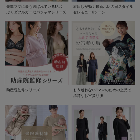
先輩ママに最も選ばれている!ぷく
着回しが効く最新ハレの日スタイル
ぷくダブルガーゼパジャマシリーズ
セレモニー6シーン
助産院監修シリーズ
もう迷わない!!ママのための上品で
清楚なお宮参り服