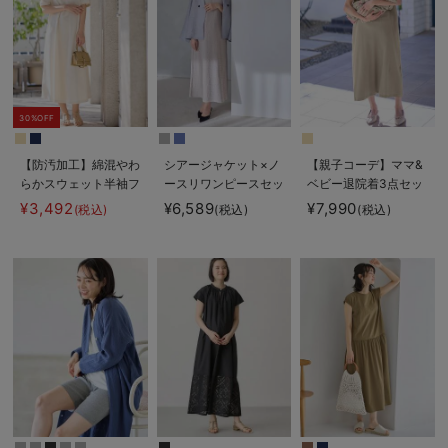
30%OFF
【防汚加工】綿混やわ
シアージャケット×ノ
【親子コーデ】ママ&
らかスウェット半袖フ
ースリワンピースセッ
ベビー退院着3点セッ
レアワンピース マタ
ト マタニティ・産後
ト 出産準備 ギフ
¥3,492
¥6,589
¥7,990
(税込)
(税込)
(税込)
ニティ・産後【出産後
【産後も長く着れる】
ト マタニティ・産後
も長く使える】
Rosemadame（ロー
【出産後も長く使え
ズマダム）
る】