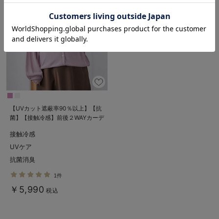
お気に入り商品を確認する
【UVカット遮蔽率90％以上】【抗
菌】【接触冷感】前後２WAYカーデ
ィガン マタニティ・授乳服【出産
接触冷感
後も長く使える】
UVケア
抗菌消臭
1件
￥5,990
税込