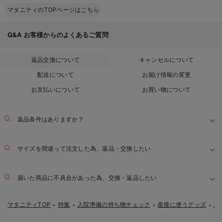
マタニティのTOPページはこちら
Q&A
お客様からのよくあるご質問
返品交換について
キャンセルについて
配送について
お届け情報の変更
お支払いについて
お買い物について
返品条件はありますか？
サイズを間違って注文した為、返品・交換したい
届いた商品に不具合があった為、交換・返品したい
マタニティTOP
特集
入院準備の持ち物チェック
産後に使うグッズ
退
＞
＞
＞
＞