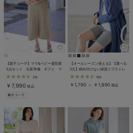
【親子コーデ】ママ&ベビー退院着
【オールシーズン使える】【選べる
3点セット 出産準備 ギフト マ
2丈】締め付けない綿混リブストレ
タニティ・産後【出産後も長く使え
ートレギンス【産後まで長く使え
2件
8件
る】
る】
￥1,790 ～ ￥1,890
￥7,990
税込
税込