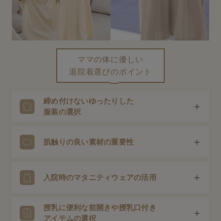
erbaviva（エルバビーバ）
安心の日本製。先輩ママが買ってよかった！本当に必要な出産準備品
ハレの日に着るANGELIEBEのセレモニー
ママの体に優しい
買って正解！高評価レビューアイテム
退院着選びのポイント
冬に可愛いニットがお得！
締め付けないゆったりした
親子コーデ｜ママとベビーにおすすめ！
服装の選択
便利な育児家電
出産を終えてすぐの体は完全に元通りではありません。帝
肌触りの良い素材の重要性
Gift Selection 出産祝い
王切開の場合は傷も痛むため、お腹や体を締め付けない、
リラックスできるゆったりしたワンピースやトップスが お
ロンパースはいつからいつまで使う？選ぶポイントも解説！
すすめです。
出産後の肌はとても敏感。綿など自然由来の素材や、やわ
入院時のマタニティウェアの活用
らかな肌あたりの良い素材を選びましょう。
保育園・入園準備特集
授乳に便利な前開きや授乳口付き
ファルスカ
体型はまだ妊娠前には戻っていません。入院時に着ていた
アイテムの選択