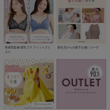
助産院監修 授乳ブラ フィットグミ
新生児からの親子お揃いコーデ
入り