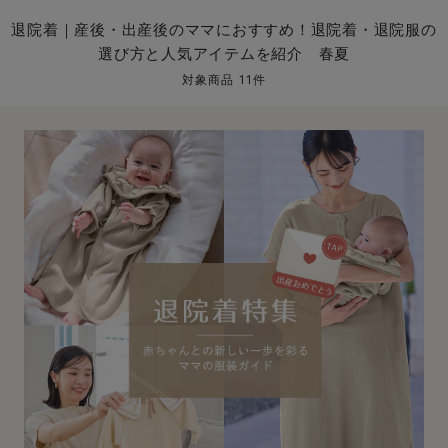
マタニティ パンツ
マタニティ ショーツ
授乳トップス
マタニティ オフィス 通勤服
授乳 ケープ
マタニティレギンス
【アウトレット】トップス・授乳トップス
透け防止
再入荷｜アウター
トップス
【37周年祭セール】4
【〜10℃】3月中旬
涼しくて可愛い「ワン
デニム
きれいめトップス派
マタニティインナー
【オフィスカジュアル
パンツタイプ
【フォーマル】ボトム
【ベビー】半袖
2WAYオール
Aライン ・フレアワ
〜5,000円（税込）
綿混素材
赤ちゃんへ使うもの
【冬のあったか特集】
退院着｜産後・出産後のママにおすすめ！退院着・退院服の
選び方と人気アイテムを紹介 春夏
マタニティ スカート
妊婦帯・腹帯・産前ガードル
マタニティ ドレス（結婚式・お呼ばれ）
【アウトレット】ボトムス
見えてもカワイイ
パンツ
レギンス
きれいめスカート派
ベビー
【フォーマル】トップ
【ベビー】グッズ
コンビ肌着
Iライン ・タイトシ
〜10,000円（税込）
腹巻・ひざ上パンツ
産後に使うグッズ
【冬のあったか特集】
対象商品 11件
マタニティ トップス
マタニティ 授乳 キャミソール
マタニティ フォーマル パンツ・ボトムス
【アウトレット】パジャマ
コットン素材
スカート
オフィス
きれいめ美脚パンツ派
短肌着
快適ウェア10%OFF
ジャンパースカート/
10,001円（税込）〜
保温&リカバリー
【冬のあったか特集】
マタニティ アウター（コート）・ママコート
産褥ショーツ
【アウトレット】インナー
冷房対策
パジャマ
ツィード派
セット
ワーク・オフィス
女の子におススメのギ
レギンス・タイツ
骨盤・マタニティベルト （妊娠中・産後）
【アウトレット】ベビー
接触冷感素材
インナー
MAX55%OFF ブラッ
王道シンプル派
カジュアル
男の子におススメのギ
カップ付きインナー
産後 ガードル インナー
Tシャツブラ
雑貨
セットアップ派
フォーマル / オケー
定番ギフト
あったか度◎
マタニティ 腹巻き
ブラトップ
ベビー
あったかアイテム｜ベ
もらって嬉しいギフト
裏起毛素材
親子セット
かわいくておもしろい
快適機能ウェア特集 トップス
何枚あっても嬉しいア
快適機能ウェア特集 ボトムス
長く使えるアイテム
快適機能ウェア特集 パジャマ
お部屋映えアイテム