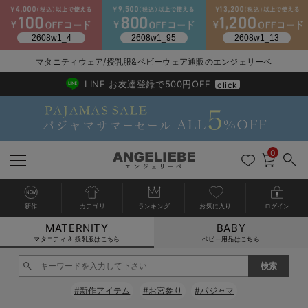
マタニティウェア/授乳服&ベビーウェア通販のエンジェリーベ
2026/NewArrival
送料495円(一部地域を除く) 7,700円以上で送料無料
LINE お友達登録で500円OFF
click
0
新作
カテゴリ
ランキング
お気に入り
ログイン
MATERNITY
BABY
戻る
戻る
戻る
戻る
戻る
戻る
戻る
戻る
戻る
戻る
戻る
戻る
戻る
戻る
戻る
戻る
戻る
戻る
戻る
戻る
戻る
戻る
戻る
戻る
戻る
戻る
戻る
戻る
戻る
戻る
戻る
カートに入れる
マタニティ & 授乳服はこちら
ベビー用品はこちら
マタニティウェア全て
マタニティ 下着・インナー全て
授乳服全て
マタニティ フォーマル全て
授乳用品全て
マタニティレッグウェア全て
マタニティ ボディケア全て
アウトレット全て
特集全て
再入荷全て
送料無料アイテム全て
ブラキャミ おまとめ
【37周年祭セール】
気温差別オススメアイ
マタニティウェア お
こだわりの履き心地！
出産準備応援割全て
春のマタニティワンピ
Gift Selection 
冬の冷え対策インナー
入院準備の持ち物チェ
冬のあったか特集全て
閉じる
マタニティ ワンピース
授乳ワンピース
マタニティ スーツ
妊婦用 抱き枕・授乳クッション
マタニティストッキング・タイツ
妊娠線クリーム
【アウトレット】ワンピース
抗菌防臭加工
再入荷｜インナー
授乳ブラ・マタニティブラ（マタニティインナー・産後用品）
ワンピース
【37周年祭セール】2
【15℃】3月下旬～
動きやすく着回しでき
強撚スムース(コスパ
【おまとめ割】パジャ
カジュアル
ジャケット派
マタニティパジャマ
【オフィスカジュアル
レギンスタイプ
【フォーマル】ワンピ
【ベビー】長袖
ハンカチ
快適ウェア10%OFF
セットアップ・ レイ
〜3,000円（税込）
薄くてあったか
入院してすぐ使うグッ
【冬のあったか特集】
#新作アイテム
#お宮参り
#パジャマ