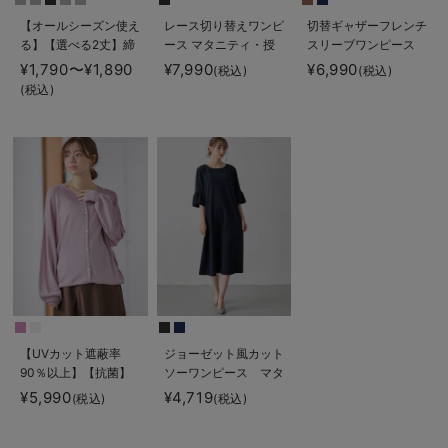
【オールシーズン使え
レース切り替えワンピ
切替ギャザーフレンチ
る】【選べる2丈】締
ース マタニティ・授
スリーブワンピース
め付けない綿混リブス
乳服 【出産後も長く
マタニティ・授乳服
¥1,790〜¥1,890
¥7,990
¥6,990
(税込)
(税込)
トレートレギンス【産
使える】
【産後も長く着られ
(税込)
後まで長く使える】
る】
【UVカット遮蔽率
ジョーゼット風カット
90％以上】【抗菌】
ソーワンピース マタ
【接触冷感】前後２
ニティ・産後授乳【出
¥5,990
¥4,719
(税込)
(税込)
WAYカーディガン
産後も長く使える】
マタニティ・授乳服
Rosemadame（ロー