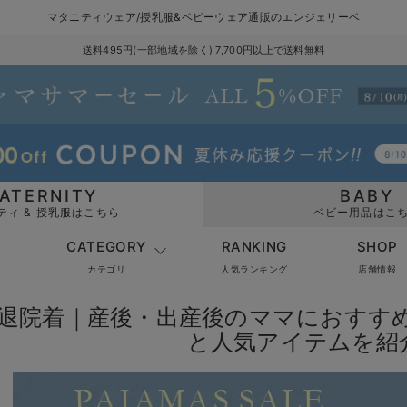
マタニティウェア/授乳服&ベビーウェア通販のエンジェリーベ
送料495円(一部地域を除く) 7,700円以上で送料無料
ATERNITY
BABY
ティ & 授乳服はこちら
ベビー用品はこ
CATEGORY
RANKING
SHOP
カテゴリ
人気ランキング
店舗情報
退院着｜産後・出産後のママにおすす
と人気アイテムを紹介