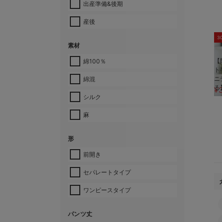
出産準備&後期
産後
3
素材
【
綿100％
ト
ニ
綿混
る
¥
シルク
麻
形
前開き
セパレートタイプ
ワンピースタイプ
パンツ丈