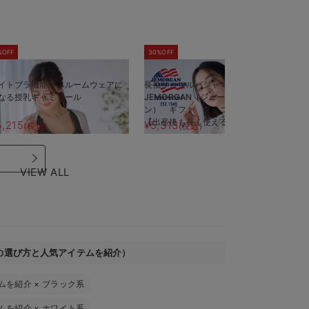
%OFF
30%OFF
5
イトブラ機能付 ルームウェアに
長袖サーマルパジャマ3点セット
半
なる授乳キャミソール
JEMORGAN（ジェーイーモーガ
J
ン） ギフト マタニティ・産後
ン
【出産後も長く使える】
【
5,215
¥5,313
¥
(税込)
(税込)
VIEW ALL
の選び方と人気アイテムを紹介）
ムを紹介
×
ブラック系
ムを紹介
×
ホワイト系