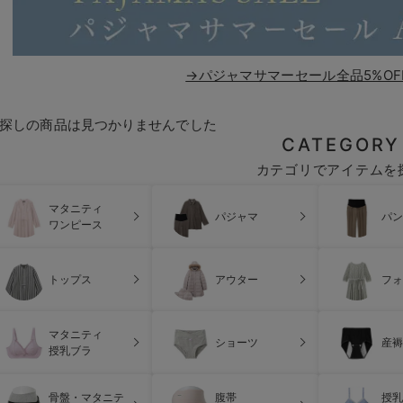
→パジャマサマーセール全品5%OF
探しの商品は見つかりませんでした
CATEGORY
カテゴリでアイテムを
マタニティ
パジャマ
パン
ワンピース
トップス
アウター
フォ
マタニティ
ショーツ
産褥
授乳ブラ
骨盤・マタニテ
腹帯
授乳