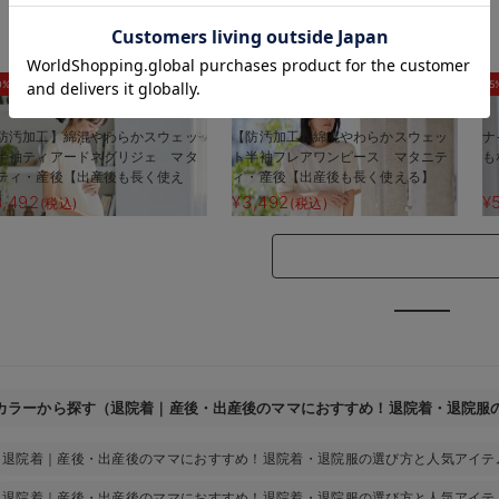
お気に入り商品を確認する
0%OFF
30%OFF
5
防汚加工】綿混やわらかスウェッ
【防汚加工】綿混やわらかスウェッ
ナ
半袖ティアードネグリジェ マタ
ト半袖フレアワンピース マタニテ
も
ティ・産後【出産後も長く使え
ィ・産後【出産後も長く使える】
】
3,492
¥3,492
¥
(税込)
(税込)
カラーから探す（退院着｜産後・出産後のママにおすすめ！退院着・退院服
退院着｜産後・出産後のママにおすすめ！退院着・退院服の選び方と人気アイテ
退院着｜産後・出産後のママにおすすめ！退院着・退院服の選び方と人気アイテ