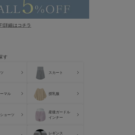
F!詳細はコチラ
探す
ツ
スカート
ーマル
授乳服
産後ガードル
ショーツ
インナー
レギンス