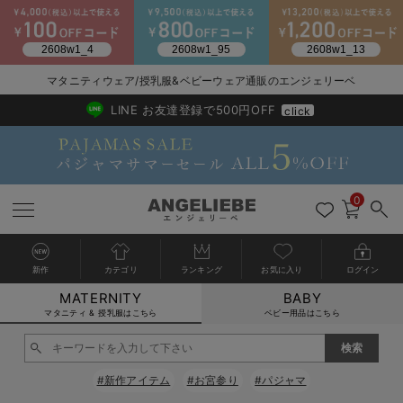
2026/NewArrival
送料495円(一部地域を除く) 7,700円以上で送料無料
マタニティウェア/授乳服&ベビーウェア通販のエンジェリーベ
LINE お友達登録で500円OFF
click
0
新作
カテゴリ
ランキング
お気に入り
ログイン
MATERNITY
BABY
戻る
戻る
戻る
戻る
戻る
戻る
戻る
戻る
戻る
戻る
戻る
戻る
戻る
戻る
戻る
戻る
戻る
戻る
戻る
戻る
戻る
戻る
戻る
戻る
戻る
戻る
戻る
戻る
戻る
戻る
戻る
カートに入れる
マタニティ & 授乳服はこちら
ベビー用品はこちら
マタニティウェア全て
マタニティ 下着・インナー全て
授乳服全て
マタニティ フォーマル全て
授乳用品全て
マタニティレッグウェア全て
マタニティ ボディケア全て
アウトレット全て
特集全て
再入荷全て
送料無料アイテム全て
ブラキャミ おまとめ
【37周年祭セール】
気温差別オススメアイ
マタニティウェア お
こだわりの履き心地！
出産準備応援割全て
春のマタニティワンピ
Gift Selection 
冬の冷え対策インナー
入院準備の持ち物チェ
冬のあったか特集全て
閉じる
マタニティ ワンピース
授乳ワンピース
マタニティ スーツ
妊婦用 抱き枕・授乳クッション
マタニティストッキング・タイツ
妊娠線クリーム
【アウトレット】ワンピース
抗菌防臭加工
再入荷｜インナー
授乳ブラ・マタニティブラ（マタニティインナー・産後用品）
ワンピース
【37周年祭セール】2
【15℃】3月下旬～
動きやすく着回しでき
強撚スムース(コスパ
【おまとめ割】パジャ
カジュアル
ジャケット派
マタニティパジャマ
【オフィスカジュアル
レギンスタイプ
【フォーマル】ワンピ
【ベビー】長袖
ハンカチ
快適ウェア10%OFF
セットアップ・ レイ
〜3,000円（税込）
薄くてあったか
入院してすぐ使うグッ
【冬のあったか特集】
#新作アイテム
#お宮参り
#パジャマ