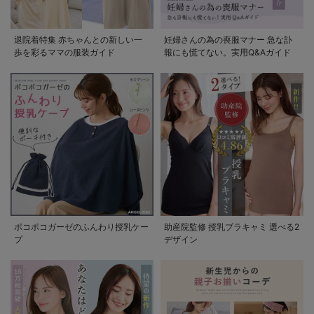
退院着特集 赤ちゃんとの新しい一
妊婦さんの為の喪服マナー 急な訃
歩を彩るママの服装ガイド
報にも慌てない。実用Q&Aガイド
ポコポコガーゼのふんわり授乳ケー
助産院監修 授乳ブラキャミ 選べる2
プ
デザイン