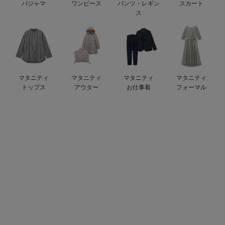
パジャマ
ワンピース
パンツ・レギン
スカート
erbaviva（エルバビーバ）
ス
安心の日本製。先輩ママが買ってよかった！本当に必要な出産準備品
ハレの日に着るANGELIEBEのセレモニー
買って正解！高評価レビューアイテム
マタニティ
マタニティ
マタニティ
マタニティ
トップス
アウター
お仕事着
フォーマル
冬に可愛いニットがお得！
親子コーデ｜ママとベビーにおすすめ！
便利な育児家電
Gift Selection 出産祝い
ロンパースはいつからいつまで使う？選ぶポイントも解説！
保育園・入園準備特集
ファルスカ