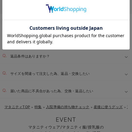
Q&A
お客様からのよくあるご質問
返品交換について
キャンセルについて
お気に入り商品を確認する
配送について
お届け情報の変更
お支払いについて
お買い物について
返品条件はありますか？
サイズを間違って注文した為、返品・交換したい
届いた商品に不具合があった為、交換・返品したい
マタニティTOP
特集
入院準備の持ち物チェック
産後に使うグッズ
退
＞
＞
＞
＞
EVENT
マタニティウェア/マタニティ服/授乳服の