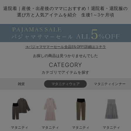
マタニティ パンツ
マタニティ ショーツ
授乳トップス
マタニティ オフィス 通勤服
授乳 ケープ
マタニティレギンス
【アウトレット】トップス・授乳トップス
透け防止
再入荷｜アウター
トップス
【37周年祭セール】4
【〜10℃】3月中旬
涼しくて可愛い「ワン
デニム
きれいめトップス派
マタニティインナー
【オフィスカジュアル
パンツタイプ
【フォーマル】ボトム
【ベビー】半袖
2WAYオール
Aライン ・フレアワ
〜5,000円（税込）
綿混素材
赤ちゃんへ使うもの
【冬のあったか特集】
退院着｜産後・出産後のママにおすすめ！退院着・退院服の
選び方と人気アイテムを紹介 生後1～3ケ月頃
マタニティ スカート
妊婦帯・腹帯・産前ガードル
マタニティ ドレス（結婚式・お呼ばれ）
【アウトレット】ボトムス
見えてもカワイイ
パンツ
レギンス
きれいめスカート派
ベビー
【フォーマル】トップ
【ベビー】グッズ
コンビ肌着
Iライン ・タイトシ
〜10,000円（税込）
腹巻・ひざ上パンツ
産後に使うグッズ
【冬のあったか特集】
マタニティ トップス
マタニティ 授乳 キャミソール
マタニティ フォーマル パンツ・ボトムス
【アウトレット】パジャマ
コットン素材
スカート
オフィス
きれいめ美脚パンツ派
短肌着
快適ウェア10%OFF
ジャンパースカート/
10,001円（税込）〜
保温&リカバリー
【冬のあったか特集】
マタニティ アウター（コート）・ママコート
産褥ショーツ
【アウトレット】インナー
冷房対策
パジャマ
ツィード派
セット
ワーク・オフィス
女の子におススメのギ
レギンス・タイツ
→パジャマサマーセール全品5%OFF!詳細はコチラ
骨盤・マタニティベルト （妊娠中・産後）
【アウトレット】ベビー
接触冷感素材
インナー
MAX55%OFF ブラッ
王道シンプル派
カジュアル
男の子におススメのギ
カップ付きインナー
お探しの商品は見つかりませんでした
産後 ガードル インナー
Tシャツブラ
雑貨
セットアップ派
フォーマル / オケー
定番ギフト
あったか度◎
CATEGORY
カテゴリでアイテムを探す
マタニティ 腹巻き
ブラトップ
ベビー
あったかアイテム｜ベ
もらって嬉しいギフト
裏起毛素材
雑貨
マタニティウェア
マタニティインナー
親子セット
かわいくておもしろい
快適機能ウェア特集 トップス
何枚あっても嬉しいア
快適機能ウェア特集 ボトムス
長く使えるアイテム
快適機能ウェア特集 パジャマ
お部屋映えアイテム
マタニティ
マタニティ
マタニティ
マタニティ