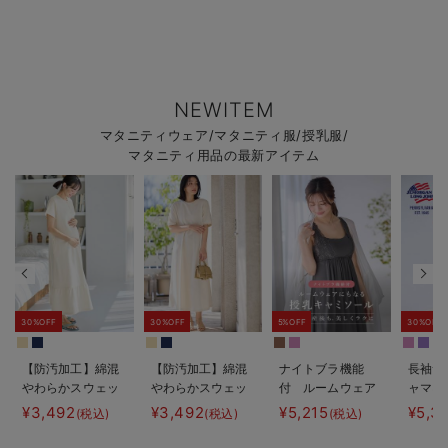
NEWITEM
マタニティウェア/マタニティ服/授乳服/
マタニティ用品の最新アイテム
30%OFF
30%OFF
5%OFF
30%OFF
【防汚加工】綿混
【防汚加工】綿混
ナイトブラ機能
長袖サ
やわらかスウェッ
やわらかスウェッ
付 ルームウェア
ャマ3
ト半袖ティアード
ト半袖フレアワン
にもなる授乳キャ
JEMO
¥3,492
¥3,492
¥5,215
¥5,3
(税込)
(税込)
(税込)
ネグリジェ マタ
ピース マタニテ
ミソール
ェーイ
ニティ・産後【出
ィ・産後【出産後
ン） 