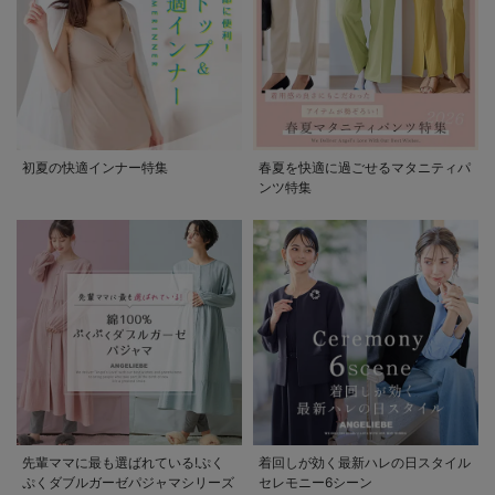
初夏の快適インナー特集
春夏を快適に過ごせるマタニティパ
ンツ特集
先輩ママに最も選ばれている!ぷく
着回しが効く最新ハレの日スタイル
ぷくダブルガーゼパジャマシリーズ
セレモニー6シーン