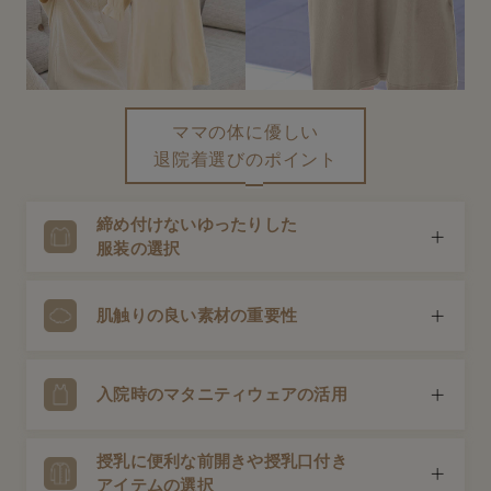
erbaviva（エルバビーバ）
安心の日本製。先輩ママが買ってよかった！本当に必要な出産準備品
ハレの日に着るANGELIEBEのセレモニー
ママの体に優しい
買って正解！高評価レビューアイテム
退院着選びのポイント
冬に可愛いニットがお得！
締め付けないゆったりした
親子コーデ｜ママとベビーにおすすめ！
服装の選択
便利な育児家電
出産を終えてすぐの体は完全に元通りではありません。帝
肌触りの良い素材の重要性
Gift Selection 出産祝い
王切開の場合は傷も痛むため、お腹や体を締め付けない、
リラックスできるゆったりしたワンピースやトップスが お
ロンパースはいつからいつまで使う？選ぶポイントも解説！
すすめです。
出産後の肌はとても敏感。綿など自然由来の素材や、やわ
入院時のマタニティウェアの活用
らかな肌あたりの良い素材を選びましょう。
保育園・入園準備特集
授乳に便利な前開きや授乳口付き
ファルスカ
体型はまだ妊娠前には戻っていません。入院時に着ていた
アイテムの選択