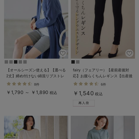
【オールシーズン使える】【選べる
fairy（フェアリー）【産前産後対
2丈】締め付けない綿混リブストレ
応】お腹らくちんレギンス【出産後
ートレギンス【産後まで長く使え
も長く使える】
8件
6件
る】
￥1,790 ～ ￥1,890
￥1,540
税込
税込