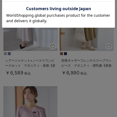
お気に入り商品を確認する
シアージャケット×ノースリワンピ
切替ギャザーフレンチスリーブワン
ースセット マタニティ・産後【産
ピース マタニティ・授乳服【産後
後も長く着れる】
も長く着られる】
￥6,589
￥6,990
税込
税込
Rosemadame（ローズマダム）