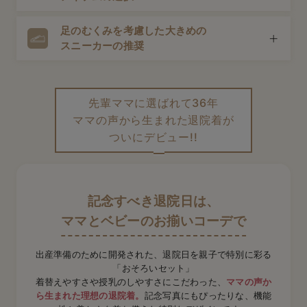
マタニティウェアはそのまま使える場合がほとんど。産後
デロンギ
も対応できるものだと荷物も減らせて便利です。
足のむくみを考慮した大きめの
途中で授乳をすることも考えて、前開きタイプや授乳口が
入院準備の持ち物チェック
スニーカーの推奨
付いたトップス・ワンピースなどが安心。スムーズに授乳
できる仕様を選びましょう。
出産直後の足はむくみやすい状態。妊娠前の靴は入りにく
く、ヒールも危険です。安定感のある大きめのスニーカー
先輩ママに選ばれて36年
がおすすめです。
ママの声から生まれた退院着が
ついにデビュー!!
記念すべき退院日は、
ママとベビーのお揃いコーデで
出産準備のために開発された、退院日を親子で特別に彩る
「おそろいセット」
着替えやすさや授乳のしやすさにこだわった、
ママの声か
ら生まれた理想の退院着。
記念写真にもぴったりな、
機能