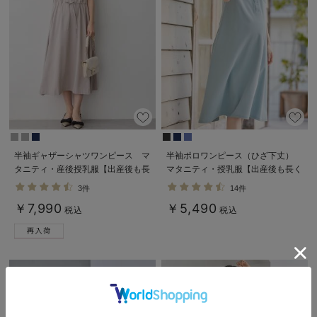
半袖ギャザーシャツワンピース マ
半袖ポロワンピース（ひざ下丈）
タニティ・産後授乳服【出産後も長
マタニティ・授乳服【出産後も長く
く使える】
使える】
3件
14件
￥7,990
￥5,490
税込
税込