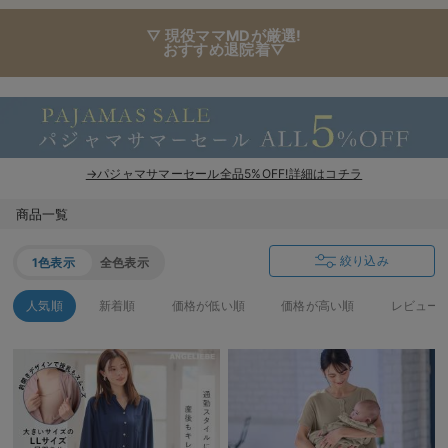
▽ 現役ママMDが厳選!
おすすめ退院着▽
→パジャマサマーセール全品5%OFF!詳細はコチラ
商品一覧
絞り込み
1色表示
全色表示
人気順
新着順
価格が低い順
価格が高い順
レビュー