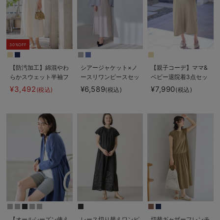
30%OFF
【防汚加工】綿混やわ
シアージャケット×ノ
【親子コーデ】ママ&
らかスウェット半袖フ
ースリワンピースセッ
ベビー退院着3点セッ
レアワンピース マタ
ト マタニティ・産後
ト 出産準備 ギフ
¥3,492
¥6,589
¥7,990
(税込)
(税込)
(税込)
ニティ・産後【出産後
【産後も長く着れる】
ト マタニティ・産後
も長く使える】
Rosemadame（ロー
【出産後も長く使え
ズマダム）
る】
【オールシーズン使え
レース切り替えワンピ
切替ギャザーフレンチ