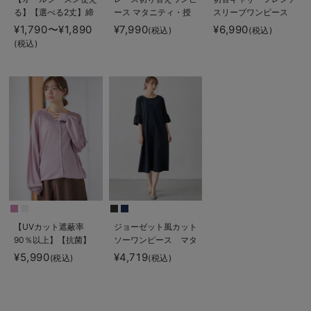
る】【選べる2丈】締
ース マタニティ・授
スリーブワンピース
め付けない綿混リブス
乳服 【出産後も長く
マタニティ・授乳服
¥1,790〜¥1,890
¥7,990
¥6,990
(税込)
(税込)
トレートレギンス【産
使える】
【産後も長く着られ
(税込)
後まで長く使える】
る】
【UVカット遮蔽率
ジョーゼット風カット
90％以上】【抗菌】
ソーワンピース マタ
【接触冷感】前後２
ニティ・産後授乳【出
¥5,990
¥4,719
(税込)
(税込)
WAYカーディガン
産後も長く使える】
マタニティ・授乳服
Rosemadame（ロー
【出産後も長く使え
ズマダム）
る】