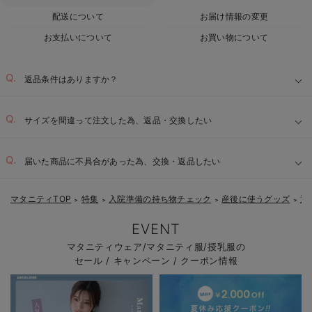
配送について
お届け情報の変更
お支払いについて
お買い物について
返品条件はありますか？
サイズを間違って注文した為、返品・交換したい
届いた商品に不具合があった為、交換・返品したい
マタニティTOP
特集
入院準備の持ち物チェック
産後に使うグッズ
退
＞
＞
＞
＞
EVENT
マタニティウェア/マタニティ服/授乳服の
セール / キャンペーン / クーポン情報