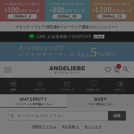
マタニティウェア/授乳服&ベビーウェア通販のエンジェリーベ
2026/NewArrival
送料495円(一部地域を除く) 7,700円以上で送料無料
LINE お友達登録で500円OFF
click
0
新作
カテゴリ
ランキング
お気に入り
ログイン
MATERNITY
BABY
戻る
戻る
戻る
戻る
戻る
戻る
戻る
戻る
戻る
戻る
戻る
戻る
戻る
戻る
戻る
戻る
戻る
戻る
戻る
戻る
戻る
戻る
戻る
戻る
戻る
戻る
戻る
戻る
戻る
戻る
戻る
カートに入れる
マタニティ & 授乳服はこちら
ベビー用品はこちら
マタニティウェア全て
マタニティ 下着・インナー全て
授乳服全て
マタニティ フォーマル全て
授乳用品全て
マタニティレッグウェア全て
マタニティ ボディケア全て
アウトレット全て
特集全て
再入荷全て
送料無料アイテム全て
ブラキャミ おまとめ
【37周年祭セール】
気温差別オススメアイ
マタニティウェア お
こだわりの履き心地！
出産準備応援割全て
春のマタニティワンピ
Gift Selection 
冬の冷え対策インナー
入院準備の持ち物チェ
冬のあったか特集全て
閉じる
マタニティ ワンピース
授乳ワンピース
マタニティ スーツ
妊婦用 抱き枕・授乳クッション
マタニティストッキング・タイツ
妊娠線クリーム
【アウトレット】ワンピース
抗菌防臭加工
再入荷｜インナー
授乳ブラ・マタニティブラ（マタニティインナー・産後用品）
ワンピース
【37周年祭セール】2
【15℃】3月下旬～
動きやすく着回しでき
強撚スムース(コスパ
【おまとめ割】パジャ
カジュアル
ジャケット派
マタニティパジャマ
【オフィスカジュアル
レギンスタイプ
【フォーマル】ワンピ
【ベビー】長袖
ハンカチ
快適ウェア10%OFF
セットアップ・ レイ
〜3,000円（税込）
薄くてあったか
入院してすぐ使うグッ
【冬のあったか特集】
#新作アイテム
#お宮参り
#パジャマ