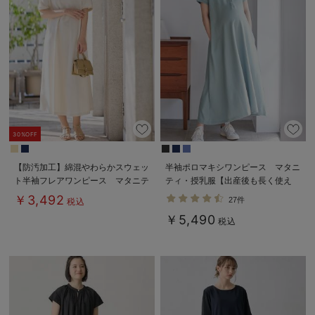
30%OFF
【防汚加工】綿混やわらかスウェッ
半袖ポロマキシワンピース マタニ
ト半袖フレアワンピース マタニテ
ティ・授乳服【出産後も長く使え
ィ・産後【出産後も長く使える】
る】
￥3,492
27件
税込
￥5,490
税込