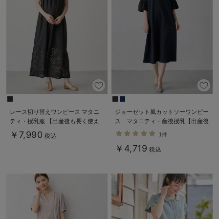
レース切り替えワンピース マタニ
ジョーゼット風カットソーワンピー
ティ・授乳服 【出産後も長く使え
ス マタニティ・産後授乳【出産後
る】
も長く使える】Rosemadame（ロ
￥7,990
1件
税込
ーズマダム）
￥4,719
税込