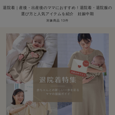
マタニティ パンツ
マタニティ ショーツ
授乳トップス
マタニティ オフィス 通勤服
授乳 ケープ
マタニティレギンス
【アウトレット】トップス・授乳トップス
透け防止
再入荷｜アウター
トップス
【37周年祭セール】4
【〜10℃】3月中旬
涼しくて可愛い「ワン
デニム
きれいめトップス派
マタニティインナー
【オフィスカジュアル
パンツタイプ
【フォーマル】ボトム
【ベビー】半袖
2WAYオール
Aライン ・フレアワ
〜5,000円（税込）
綿混素材
赤ちゃんへ使うもの
【冬のあったか特集】
退院着｜産後・出産後のママにおすすめ！退院着・退院服の
選び方と人気アイテムを紹介 妊娠中期
マタニティ スカート
妊婦帯・腹帯・産前ガードル
マタニティ ドレス（結婚式・お呼ばれ）
【アウトレット】ボトムス
見えてもカワイイ
パンツ
レギンス
きれいめスカート派
ベビー
【フォーマル】トップ
【ベビー】グッズ
コンビ肌着
Iライン ・タイトシ
〜10,000円（税込）
腹巻・ひざ上パンツ
産後に使うグッズ
【冬のあったか特集】
対象商品 13件
マタニティ トップス
マタニティ 授乳 キャミソール
マタニティ フォーマル パンツ・ボトムス
【アウトレット】パジャマ
コットン素材
スカート
オフィス
きれいめ美脚パンツ派
短肌着
快適ウェア10%OFF
ジャンパースカート/
10,001円（税込）〜
保温&リカバリー
【冬のあったか特集】
マタニティ アウター（コート）・ママコート
産褥ショーツ
【アウトレット】インナー
冷房対策
パジャマ
ツィード派
セット
ワーク・オフィス
女の子におススメのギ
レギンス・タイツ
骨盤・マタニティベルト （妊娠中・産後）
【アウトレット】ベビー
接触冷感素材
インナー
MAX55%OFF ブラッ
王道シンプル派
カジュアル
男の子におススメのギ
カップ付きインナー
産後 ガードル インナー
Tシャツブラ
雑貨
セットアップ派
フォーマル / オケー
定番ギフト
あったか度◎
マタニティ 腹巻き
ブラトップ
ベビー
あったかアイテム｜ベ
もらって嬉しいギフト
裏起毛素材
親子セット
かわいくておもしろい
快適機能ウェア特集 トップス
何枚あっても嬉しいア
快適機能ウェア特集 ボトムス
長く使えるアイテム
快適機能ウェア特集 パジャマ
お部屋映えアイテム