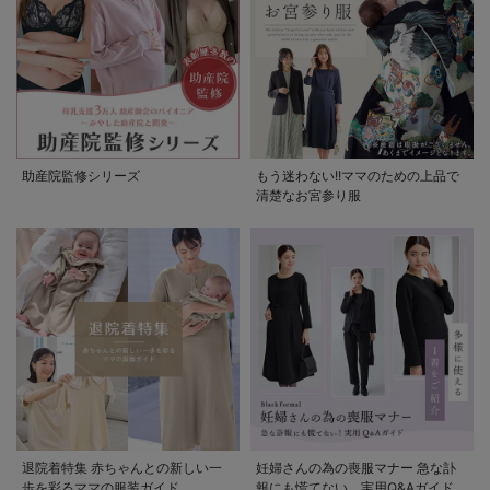
助産院監修シリーズ
もう迷わない!!ママのための上品で
清楚なお宮参り服
退院着特集 赤ちゃんとの新しい一
妊婦さんの為の喪服マナー 急な訃
歩を彩るママの服装ガイド
報にも慌てない。実用Q&Aガイド