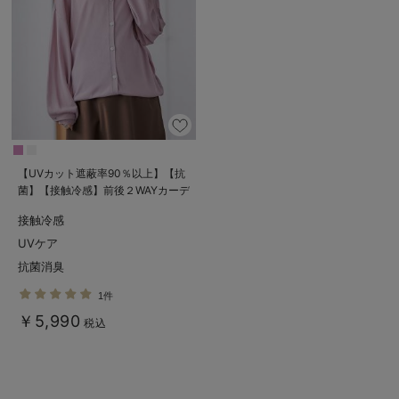
【UVカット遮蔽率90％以上】【抗
菌】【接触冷感】前後２WAYカーデ
ィガン マタニティ・授乳服【出産
接触冷感
後も長く使える】
UVケア
抗菌消臭
1件
￥5,990
税込