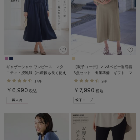
ギャザーシャツ ワンピース マタ
【親子コーデ】ママ&ベビー退院着
ニティ・授乳服【出産後も長く使え
3点セット 出産準備 ギフト マ
る】
タニティ・産後【出産後も長く使え
17件
2件
る】
￥6,990
￥7,990
税込
税込