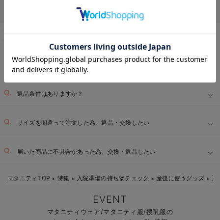
Q&A
お客様からのよくあるご質問
返品交換について
キャンセルについて
お気に入り商品を確認する
配送について
お届け情報の変更
お支払いについて
お買い物について
返品条件はありますか？
サイズを間違って注文した為、返品・交換したい
届いた商品に不具合があった為、交換・返品したい
マタニティTOP
特集
入院準備の持ち物チェック
産後に使うグッズ
退
＞
＞
＞
＞
EVENT
マタニティウェア/マタニティ服/授乳服の