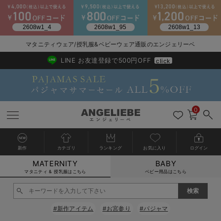
マタニティウェア/授乳服&ベビーウェア通販のエンジェリーベ
2026/NewArrival
送料495円(一部地域を除く) 7,700円以上で送料無料
LINE お友達登録で500円OFF
click
0
新作
カテゴリ
ランキング
お気に入り
ログイン
MATERNITY
BABY
戻る
戻る
戻る
戻る
戻る
戻る
戻る
戻る
戻る
戻る
戻る
戻る
戻る
戻る
戻る
戻る
戻る
戻る
戻る
戻る
戻る
戻る
戻る
戻る
戻る
戻る
戻る
戻る
戻る
戻る
戻る
カートに入れる
マタニティ & 授乳服はこちら
ベビー用品はこちら
マタニティウェア全て
マタニティ 下着・インナー全て
授乳服全て
マタニティ フォーマル全て
授乳用品全て
マタニティレッグウェア全て
マタニティ ボディケア全て
アウトレット全て
特集全て
再入荷全て
送料無料アイテム全て
ブラキャミ おまとめ
【37周年祭セール】
気温差別オススメアイ
マタニティウェア お
こだわりの履き心地！
出産準備応援割全て
春のマタニティワンピ
Gift Selection 
冬の冷え対策インナー
入院準備の持ち物チェ
冬のあったか特集全て
閉じる
マタニティ ワンピース
授乳ワンピース
マタニティ スーツ
妊婦用 抱き枕・授乳クッション
マタニティストッキング・タイツ
妊娠線クリーム
【アウトレット】ワンピース
抗菌防臭加工
再入荷｜インナー
授乳ブラ・マタニティブラ（マタニティインナー・産後用品）
ワンピース
【37周年祭セール】2
【15℃】3月下旬～
動きやすく着回しでき
強撚スムース(コスパ
【おまとめ割】パジャ
カジュアル
ジャケット派
マタニティパジャマ
【オフィスカジュアル
レギンスタイプ
【フォーマル】ワンピ
【ベビー】長袖
ハンカチ
快適ウェア10%OFF
セットアップ・ レイ
〜3,000円（税込）
薄くてあったか
入院してすぐ使うグッ
【冬のあったか特集】
#新作アイテム
#お宮参り
#パジャマ