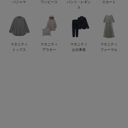
パジャマ
ワンピース
パンツ・レギン
スカート
erbaviva（エルバビーバ）
ス
安心の日本製。先輩ママが買ってよかった！本当に必要な出産準備品
ハレの日に着るANGELIEBEのセレモニー
買って正解！高評価レビューアイテム
マタニティ
マタニティ
マタニティ
マタニティ
トップス
アウター
お仕事着
フォーマル
冬に可愛いニットがお得！
親子コーデ｜ママとベビーにおすすめ！
便利な育児家電
Gift Selection 出産祝い
ロンパースはいつからいつまで使う？選ぶポイントも解説！
保育園・入園準備特集
ファルスカ