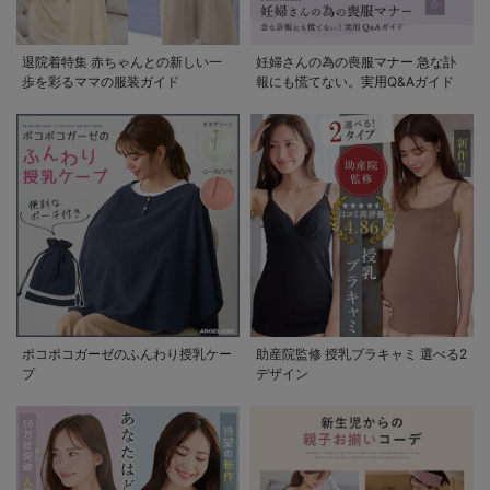
退院着特集 赤ちゃんとの新しい一
妊婦さんの為の喪服マナー 急な訃
歩を彩るママの服装ガイド
報にも慌てない。実用Q&Aガイド
ポコポコガーゼのふんわり授乳ケー
助産院監修 授乳ブラキャミ 選べる2
プ
デザイン