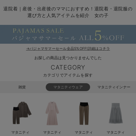
マタニティ パンツ
マタニティ ショーツ
授乳トップス
マタニティ オフィス 通勤服
授乳 ケープ
マタニティレギンス
【アウトレット】トップス・授乳トップス
透け防止
再入荷｜アウター
トップス
【37周年祭セール】4
【〜10℃】3月中旬
涼しくて可愛い「ワン
デニム
きれいめトップス派
マタニティインナー
【オフィスカジュアル
パンツタイプ
【フォーマル】ボトム
【ベビー】半袖
2WAYオール
Aライン ・フレアワ
〜5,000円（税込）
綿混素材
赤ちゃんへ使うもの
【冬のあったか特集】
退院着｜産後・出産後のママにおすすめ！退院着・退院服の
選び方と人気アイテムを紹介 女の子
マタニティ スカート
妊婦帯・腹帯・産前ガードル
マタニティ ドレス（結婚式・お呼ばれ）
【アウトレット】ボトムス
見えてもカワイイ
パンツ
レギンス
きれいめスカート派
ベビー
【フォーマル】トップ
【ベビー】グッズ
コンビ肌着
Iライン ・タイトシ
〜10,000円（税込）
腹巻・ひざ上パンツ
産後に使うグッズ
【冬のあったか特集】
マタニティ トップス
マタニティ 授乳 キャミソール
マタニティ フォーマル パンツ・ボトムス
【アウトレット】パジャマ
コットン素材
スカート
オフィス
きれいめ美脚パンツ派
短肌着
快適ウェア10%OFF
ジャンパースカート/
10,001円（税込）〜
保温&リカバリー
【冬のあったか特集】
マタニティ アウター（コート）・ママコート
産褥ショーツ
【アウトレット】インナー
冷房対策
パジャマ
ツィード派
セット
ワーク・オフィス
女の子におススメのギ
レギンス・タイツ
→パジャマサマーセール全品5%OFF!詳細はコチラ
骨盤・マタニティベルト （妊娠中・産後）
【アウトレット】ベビー
接触冷感素材
インナー
MAX55%OFF ブラッ
王道シンプル派
カジュアル
男の子におススメのギ
カップ付きインナー
お探しの商品は見つかりませんでした
産後 ガードル インナー
Tシャツブラ
雑貨
セットアップ派
フォーマル / オケー
定番ギフト
あったか度◎
CATEGORY
カテゴリでアイテムを探す
マタニティ 腹巻き
ブラトップ
ベビー
あったかアイテム｜ベ
もらって嬉しいギフト
裏起毛素材
雑貨
マタニティウェア
マタニティインナー
親子セット
かわいくておもしろい
快適機能ウェア特集 トップス
何枚あっても嬉しいア
快適機能ウェア特集 ボトムス
長く使えるアイテム
快適機能ウェア特集 パジャマ
お部屋映えアイテム
マタニティ
マタニティ
マタニティ
マタニティ