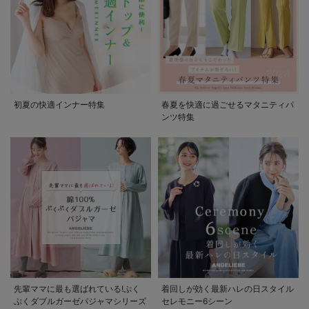
初夏の快適インナー特集
春夏を快適に過ごせるマタニティパ
ンツ特集
先輩ママに最も選ばれている!ぷく
着回しが効く最新ハレの日スタイル
ぷくダブルガーゼパジャマシリーズ
セレモニー6シーン