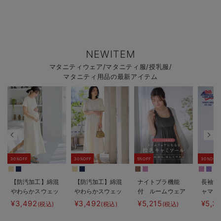
NEWITEM
マタニティウェア/マタニティ服/授乳服/
マタニティ用品の最新アイテム
30%OFF
30%OFF
5%OFF
30%OFF
【防汚加工】綿混
【防汚加工】綿混
ナイトブラ機能
長袖サ
やわらかスウェッ
やわらかスウェッ
付 ルームウェア
ャマ3
ト半袖ティアード
ト半袖フレアワン
にもなる授乳キャ
JEMO
¥3,492
¥3,492
¥5,215
¥5,3
(税込)
(税込)
(税込)
ネグリジェ マタ
ピース マタニテ
ミソール
ェーイ
ニティ・産後【出
ィ・産後【出産後
ン） 