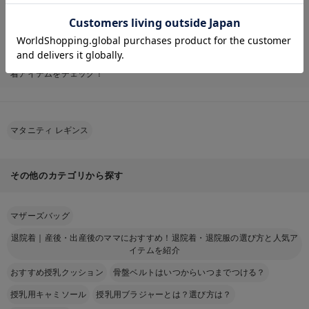
イテムを紹介 フルレングスならエンジェリーベ公式オンラインショップ。
お気に入り商品を確認する
ゆったりとしたシルエット、通気性の良い素材、 そして授乳に便利なデザ
インなど、おしゃれで可愛い退院着｜産後・出産後のママにおすすめ！退院
着・退院服の選び方と人気アイテムを紹介 フルレングスの定番アイテムか
ら最新アイテムまでご購入いただけます。 マタニティウェア・授乳服の新
着アイテムをチェック！
マタニティ レギンス
その他のカテゴリから探す
マザーズバッグ
退院着｜産後・出産後のママにおすすめ！退院着・退院服の選び方と人気ア
イテムを紹介
おすすめ授乳クッション
骨盤ベルトはいつからいつまでつける？
授乳用キャミソール
授乳用ブラジャーとは？選び方は？