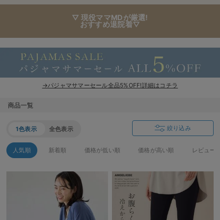
▽ 現役ママMDが厳選!
おすすめ退院着▽
→パジャマサマーセール全品5%OFF!詳細はコチラ
商品一覧
絞り込み
1色表示
全色表示
人気順
新着順
価格が低い順
価格が高い順
レビュー