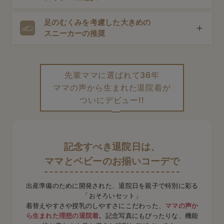
マタニティウェアはそのまま使える場合がほとんど。産後
デロンギ
も対応できるものだと荷物も減らせて便利です。
足のむくみを考慮した大きめの
途中で授乳をすることも考えて、前開きタイプや授乳口が
入院準備の持ち物チェック
スニーカーの推奨
付いたトップス・ワンピースなどが安心。スムーズに授乳
できる仕様を選びましょう。
出産直後の足はむくみやすい状態。妊娠前の靴は入りにく
く、ヒールも危険です。安定感のある大きめのスニーカー
先輩ママに選ばれて36年
がおすすめです。
ママの声から生まれた退院着が
ついにデビュー!!
記念すべき退院日は、
ママとベビーのお揃いコーデで
出産準備のために開発された、退院日を親子で特別に彩る
「おそろいセット」
着替えやすさや授乳のしやすさにこだわった、
ママの声か
ら生まれた理想の退院着。
記念写真にもぴったりな、
機能