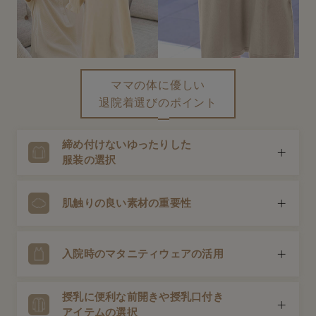
erbaviva（エルバビーバ）
安心の日本製。先輩ママが買ってよかった！本当に必要な出産準備品
ハレの日に着るANGELIEBEのセレモニー
ママの体に優しい
買って正解！高評価レビューアイテム
退院着選びのポイント
冬に可愛いニットがお得！
締め付けないゆったりした
親子コーデ｜ママとベビーにおすすめ！
服装の選択
便利な育児家電
出産を終えてすぐの体は完全に元通りではありません。帝
肌触りの良い素材の重要性
Gift Selection 出産祝い
王切開の場合は傷も痛むため、お腹や体を締め付けない、
リラックスできるゆったりしたワンピースやトップスが お
ロンパースはいつからいつまで使う？選ぶポイントも解説！
すすめです。
出産後の肌はとても敏感。綿など自然由来の素材や、やわ
入院時のマタニティウェアの活用
らかな肌あたりの良い素材を選びましょう。
保育園・入園準備特集
授乳に便利な前開きや授乳口付き
ファルスカ
体型はまだ妊娠前には戻っていません。入院時に着ていた
アイテムの選択