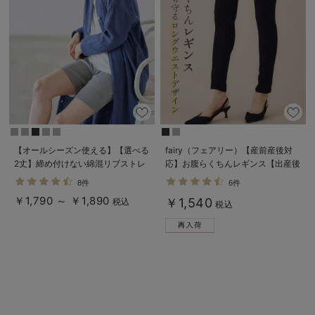
【オールシーズン使える】【選べる
fairy（フェアリー）【産前産後対
2丈】締め付けない綿混リブストレ
応】お腹らくちんレギンス【出産後
ートレギンス【産後まで長く使え
も長く使える】
8件
6件
る】
￥1,790 ～ ￥1,890
￥1,540
税込
税込