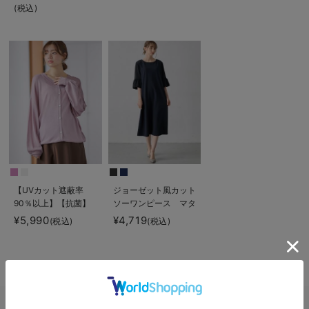
トレートレギンス【産
使える】
【産後も長く着られ
(税込)
後まで長く使える】
る】
【UVカット遮蔽率
ジョーゼット風カット
90％以上】【抗菌】
ソーワンピース マタ
【接触冷感】前後２
ニティ・産後授乳【出
¥5,990
¥4,719
(税込)
(税込)
WAYカーディガン
産後も長く使える】
マタニティ・授乳服
Rosemadame（ロー
【出産後も長く使え
ズマダム）
る】
退院着｜産後・出産後のママにおすすめ！退院着・退院服の選び方と人気ア