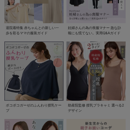
退院着特集 赤ちゃんとの新しい一
妊婦さんの為の喪服マナー 急な訃
歩を彩るママの服装ガイド
報にも慌てない。実用Q&Aガイド
ポコポコガーゼのふんわり授乳ケー
助産院監修 授乳ブラキャミ 選べる2
プ
デザイン