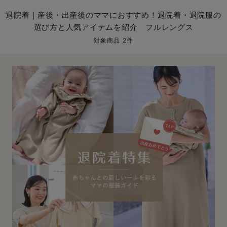
マタニティ パンツ
マタニティ ショーツ
授乳トップス
マタニティ オフィス 通勤服
授乳 ケープ
マタニティレギンス
【アウトレット】トップス・授乳トップス
透け防止
再入荷｜アウター
トップス
【37周年祭セール】4
【〜10℃】3月中旬
涼しくて可愛い「ワン
デニム
きれいめトップス派
マタニティインナー
【オフィスカジュアル
パンツタイプ
【フォーマル】ボトム
【ベビー】半袖
2WAYオール
Aライン ・フレアワ
〜5,000円（税込）
綿混素材
赤ちゃんへ使うもの
【冬のあったか特集】
退院着｜産後・出産後のママにおすすめ！退院着・退院服の
選び方と人気アイテムを紹介 フルレングス
マタニティ スカート
妊婦帯・腹帯・産前ガードル
マタニティ ドレス（結婚式・お呼ばれ）
【アウトレット】ボトムス
見えてもカワイイ
パンツ
レギンス
きれいめスカート派
ベビー
【フォーマル】トップ
【ベビー】グッズ
コンビ肌着
Iライン ・タイトシ
〜10,000円（税込）
腹巻・ひざ上パンツ
産後に使うグッズ
【冬のあったか特集】
対象商品 2件
マタニティ トップス
マタニティ 授乳 キャミソール
マタニティ フォーマル パンツ・ボトムス
【アウトレット】パジャマ
コットン素材
スカート
オフィス
きれいめ美脚パンツ派
短肌着
快適ウェア10%OFF
ジャンパースカート/
10,001円（税込）〜
保温&リカバリー
【冬のあったか特集】
マタニティ アウター（コート）・ママコート
産褥ショーツ
【アウトレット】インナー
冷房対策
パジャマ
ツィード派
セット
ワーク・オフィス
女の子におススメのギ
レギンス・タイツ
骨盤・マタニティベルト （妊娠中・産後）
【アウトレット】ベビー
接触冷感素材
インナー
MAX55%OFF ブラッ
王道シンプル派
カジュアル
男の子におススメのギ
カップ付きインナー
産後 ガードル インナー
Tシャツブラ
雑貨
セットアップ派
フォーマル / オケー
定番ギフト
あったか度◎
マタニティ 腹巻き
ブラトップ
ベビー
あったかアイテム｜ベ
もらって嬉しいギフト
裏起毛素材
親子セット
かわいくておもしろい
快適機能ウェア特集 トップス
何枚あっても嬉しいア
快適機能ウェア特集 ボトムス
長く使えるアイテム
快適機能ウェア特集 パジャマ
お部屋映えアイテム