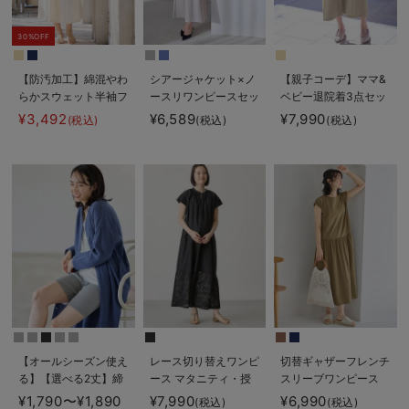
30%OFF
【防汚加工】綿混やわ
シアージャケット×ノ
【親子コーデ】ママ&
らかスウェット半袖フ
ースリワンピースセッ
ベビー退院着3点セッ
レアワンピース マタ
ト マタニティ・産後
ト 出産準備 ギフ
¥3,492
¥6,589
¥7,990
(税込)
(税込)
(税込)
ニティ・産後【出産後
【産後も長く着れる】
ト マタニティ・産後
も長く使える】
Rosemadame（ロー
【出産後も長く使え
ズマダム）
る】
【オールシーズン使え
レース切り替えワンピ
切替ギャザーフレンチ
る】【選べる2丈】締
ース マタニティ・授
スリーブワンピース
め付けない綿混リブス
乳服 【出産後も長く
マタニティ・授乳服
¥1,790〜¥1,890
¥7,990
¥6,990
(税込)
(税込)