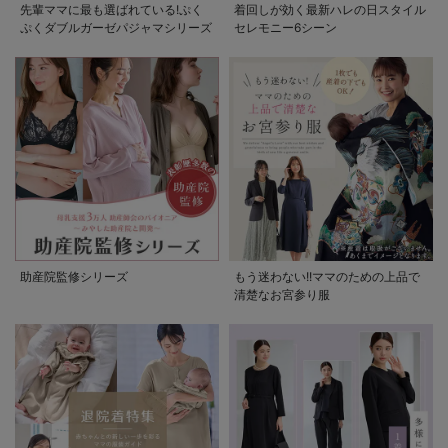
先輩ママに最も選ばれている!ぷく
着回しが効く最新ハレの日スタイル
ぷくダブルガーゼパジャマシリーズ
セレモニー6シーン
助産院監修シリーズ
もう迷わない!!ママのための上品で
清楚なお宮参り服