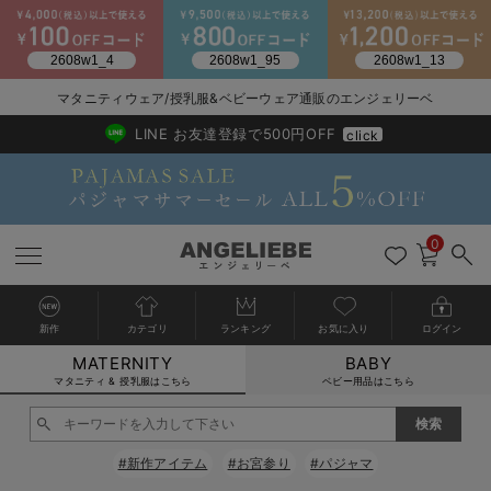
マタニティウェア/授乳服&ベビーウェア通販のエンジェリーベ
2026/NewArrival
送料495円(一部地域を除く) 7,700円以上で送料無料
LINE お友達登録で500円OFF
click
0
新作
カテゴリ
ランキング
お気に入り
ログイン
MATERNITY
BABY
戻る
戻る
戻る
戻る
戻る
戻る
戻る
戻る
戻る
戻る
戻る
戻る
戻る
戻る
戻る
戻る
戻る
戻る
戻る
戻る
戻る
戻る
戻る
戻る
戻る
戻る
戻る
戻る
戻る
戻る
戻る
カートに入れる
マタニティ & 授乳服はこちら
ベビー用品はこちら
マタニティウェア全て
マタニティ 下着・インナー全て
授乳服全て
マタニティ フォーマル全て
授乳用品全て
マタニティレッグウェア全て
マタニティ ボディケア全て
アウトレット全て
特集全て
再入荷全て
送料無料アイテム全て
ブラキャミ おまとめ
【37周年祭セール】
気温差別オススメアイ
マタニティウェア お
こだわりの履き心地！
出産準備応援割全て
春のマタニティワンピ
Gift Selection 
冬の冷え対策インナー
入院準備の持ち物チェ
冬のあったか特集全て
閉じる
マタニティ ワンピース
授乳ワンピース
マタニティ スーツ
妊婦用 抱き枕・授乳クッション
マタニティストッキング・タイツ
妊娠線クリーム
【アウトレット】ワンピース
抗菌防臭加工
再入荷｜インナー
授乳ブラ・マタニティブラ（マタニティインナー・産後用品）
ワンピース
【37周年祭セール】2
【15℃】3月下旬～
動きやすく着回しでき
強撚スムース(コスパ
【おまとめ割】パジャ
カジュアル
ジャケット派
マタニティパジャマ
【オフィスカジュアル
レギンスタイプ
【フォーマル】ワンピ
【ベビー】長袖
ハンカチ
快適ウェア10%OFF
セットアップ・ レイ
〜3,000円（税込）
薄くてあったか
入院してすぐ使うグッ
【冬のあったか特集】
#新作アイテム
#お宮参り
#パジャマ