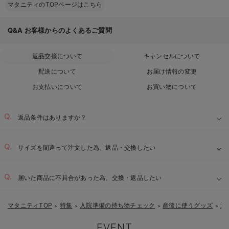
マタニティのTOPページはこちら
Q&A
お客様からのよくあるご質問
返品交換について
キャンセルについて
配送について
お届け情報の変更
お支払いについて
お買い物について
返品条件はありますか？
サイズを間違って注文した為、返品・交換したい
届いた商品に不具合があった為、交換・返品したい
マタニティTOP
特集
入院準備の持ち物チェック
産後に使うグッズ
退
＞
＞
＞
＞
EVENT