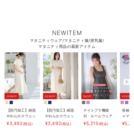
NEWITEM
マタニティウェア/マタニティ服/授乳服/
マタニティ用品の最新アイテム
30%OFF
30%OFF
5%OFF
30%OFF
【防汚加工】綿混
【防汚加工】綿混
ナイトブラ機能
長袖サ
やわらかスウェッ
やわらかスウェッ
付 ルームウェア
ャマ3
ト半袖ティアード
ト半袖フレアワン
にもなる授乳キャ
JEMO
¥3,492
¥3,492
¥5,215
¥5,3
(税込)
(税込)
(税込)
ネグリジェ マタ
ピース マタニテ
ミソール
ェーイ
ニティ・産後【出
ィ・産後【出産後
ン） 