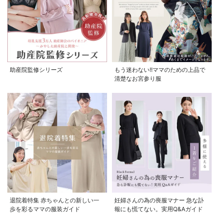
助産院監修シリーズ
もう迷わない!!ママのための上品で
清楚なお宮参り服
退院着特集 赤ちゃんとの新しい一
妊婦さんの為の喪服マナー 急な訃
歩を彩るママの服装ガイド
報にも慌てない。実用Q&Aガイド