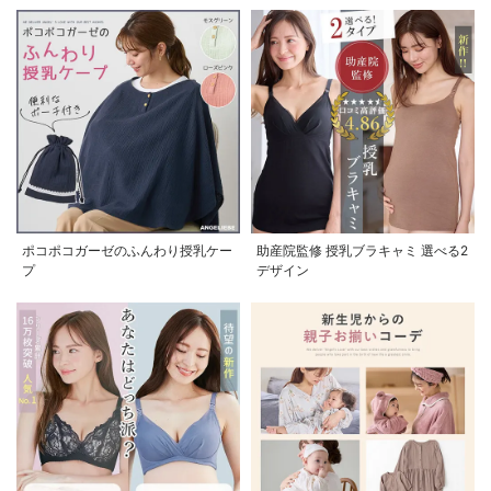
ポコポコガーゼのふんわり授乳ケー
助産院監修 授乳ブラキャミ 選べる2
プ
デザイン