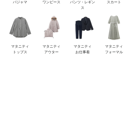
パジャマ
ワンピース
パンツ・レギン
スカート
erbaviva（エルバビーバ）
ス
安心の日本製。先輩ママが買ってよかった！本当に必要な出産準備品
ハレの日に着るANGELIEBEのセレモニー
買って正解！高評価レビューアイテム
マタニティ
マタニティ
マタニティ
マタニティ
トップス
アウター
お仕事着
フォーマル
冬に可愛いニットがお得！
親子コーデ｜ママとベビーにおすすめ！
便利な育児家電
Gift Selection 出産祝い
ロンパースはいつからいつまで使う？選ぶポイントも解説！
保育園・入園準備特集
ファルスカ