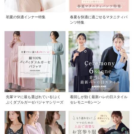
初夏の快適インナー特集
春夏を快適に過ごせるマタニティパ
ンツ特集
先輩ママに最も選ばれている!ぷく
着回しが効く最新ハレの日スタイル
ぷくダブルガーゼパジャマシリーズ
セレモニー6シーン