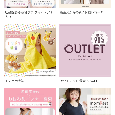
助産院監修 授乳ブラ フィットグミ
新生児からの親子お揃いコーデ
入り
モンポケ特集
アウトレット 最大90%OFF