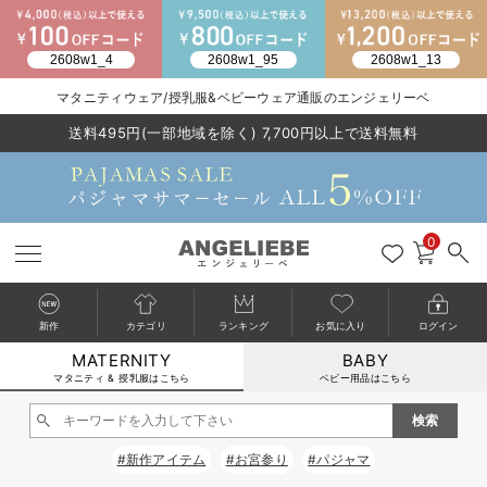
2026/NewArrival
マタニティウェア/授乳服&ベビーウェア通販のエンジェリーベ
送料495円(一部地域を除く) 7,700円以上で送料無料
LINE お友達登録で500円OFF
click
0
新作
カテゴリ
ランキング
お気に入り
ログイン
MATERNITY
BABY
戻る
戻る
戻る
戻る
戻る
戻る
戻る
戻る
戻る
戻る
戻る
戻る
戻る
戻る
戻る
戻る
戻る
戻る
戻る
戻る
戻る
戻る
戻る
戻る
戻る
戻る
戻る
戻る
戻る
戻る
戻る
カートに入れる
マタニティ & 授乳服はこちら
ベビー用品はこちら
マタニティウェア全て
マタニティ 下着・インナー全て
授乳服全て
マタニティ フォーマル全て
授乳用品全て
マタニティレッグウェア全て
マタニティ ボディケア全て
アウトレット全て
特集全て
再入荷全て
送料無料アイテム全て
ブラキャミ おまとめ
【37周年祭セール】
気温差別オススメアイ
マタニティウェア お
こだわりの履き心地！
出産準備応援割全て
春のマタニティワンピ
Gift Selection 
冬の冷え対策インナー
入院準備の持ち物チェ
冬のあったか特集全て
閉じる
マタニティ ワンピース
授乳ワンピース
マタニティ スーツ
妊婦用 抱き枕・授乳クッション
マタニティストッキング・タイツ
妊娠線クリーム
【アウトレット】ワンピース
抗菌防臭加工
再入荷｜インナー
授乳ブラ・マタニティブラ（マタニティインナー・産後用品）
ワンピース
【37周年祭セール】2
【15℃】3月下旬～
動きやすく着回しでき
強撚スムース(コスパ
【おまとめ割】パジャ
カジュアル
ジャケット派
マタニティパジャマ
【オフィスカジュアル
レギンスタイプ
【フォーマル】ワンピ
【ベビー】長袖
ハンカチ
快適ウェア10%OFF
セットアップ・ レイ
〜3,000円（税込）
薄くてあったか
入院してすぐ使うグッ
【冬のあったか特集】
#新作アイテム
#お宮参り
#パジャマ