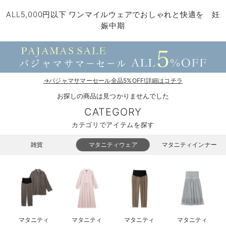
マタニティ パンツ
マタニティ ショーツ
授乳トップス
マタニティ オフィス 通勤服
授乳 ケープ
マタニティレギンス
【アウトレット】トップス・授乳トップス
透け防止
再入荷｜アウター
トップス
【37周年祭セール】4
【〜10℃】3月中旬
涼しくて可愛い「ワン
デニム
きれいめトップス派
マタニティインナー
【オフィスカジュアル
パンツタイプ
【フォーマル】ボトム
【ベビー】半袖
2WAYオール
Aライン ・フレアワ
〜5,000円（税込）
綿混素材
赤ちゃんへ使うもの
【冬のあったか特集】
ALL5,000円以下 ワンマイルウェアでおしゃれと快適を 妊
娠中期
マタニティ スカート
妊婦帯・腹帯・産前ガードル
マタニティ ドレス（結婚式・お呼ばれ）
【アウトレット】ボトムス
見えてもカワイイ
パンツ
レギンス
きれいめスカート派
ベビー
【フォーマル】トップ
【ベビー】グッズ
コンビ肌着
Iライン ・タイトシ
〜10,000円（税込）
腹巻・ひざ上パンツ
産後に使うグッズ
【冬のあったか特集】
マタニティ トップス
マタニティ 授乳 キャミソール
マタニティ フォーマル パンツ・ボトムス
【アウトレット】パジャマ
コットン素材
スカート
オフィス
きれいめ美脚パンツ派
短肌着
快適ウェア10%OFF
ジャンパースカート/
10,001円（税込）〜
保温&リカバリー
【冬のあったか特集】
マタニティ アウター（コート）・ママコート
産褥ショーツ
【アウトレット】インナー
冷房対策
パジャマ
ツィード派
セット
ワーク・オフィス
女の子におススメのギ
レギンス・タイツ
→パジャマサマーセール全品5%OFF!詳細はコチラ
骨盤・マタニティベルト （妊娠中・産後）
【アウトレット】ベビー
接触冷感素材
インナー
MAX55%OFF ブラッ
王道シンプル派
カジュアル
男の子におススメのギ
カップ付きインナー
お探しの商品は見つかりませんでした
産後 ガードル インナー
Tシャツブラ
雑貨
セットアップ派
フォーマル / オケー
定番ギフト
あったか度◎
CATEGORY
カテゴリでアイテムを探す
マタニティ 腹巻き
ブラトップ
ベビー
あったかアイテム｜ベ
もらって嬉しいギフト
裏起毛素材
雑貨
マタニティウェア
マタニティインナー
親子セット
かわいくておもしろい
快適機能ウェア特集 トップス
何枚あっても嬉しいア
快適機能ウェア特集 ボトムス
長く使えるアイテム
快適機能ウェア特集 パジャマ
お部屋映えアイテム
マタニティ
マタニティ
マタニティ
マタニティ