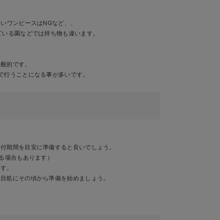
。
いワンピースはNGなど、、
ている園などでは持ち物も違います。
一般的です。
で行うことになる事が多いです。
受付期間を目安に準備すると良いでしょう。
なる場合もあります）
ます。
を目処にその頃から準備を始めましょう。