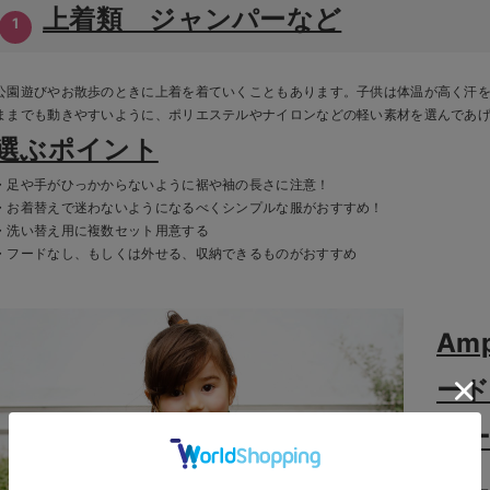
上着類 ジャンパーなど
公園遊びやお散歩のときに上着を着ていくこともあります。子供は体温が高く汗
ままでも動きやすいように、ポリエステルやナイロンなどの軽い素材を選んであ
選ぶポイント
・足や手がひっかからないように裾や袖の長さに注意！
・お着替えで迷わないようになるべくシンプルな服がおすすめ！
・洗い替え用に複数セット用意する
・フードなし、もしくは外せる、収納できるものがおすすめ
Am
ー
パ