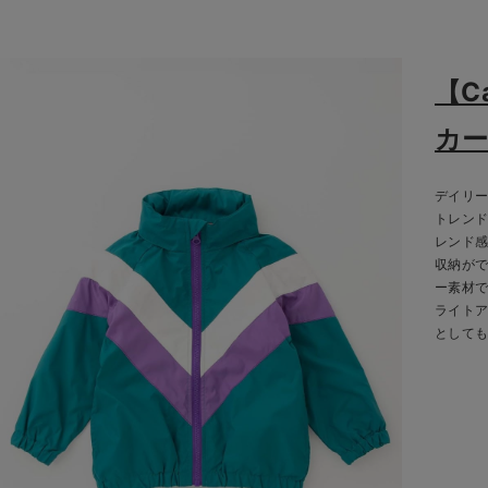
【C
カ
デイリ
トレン
レンド
収納が
ー素材
ライト
として