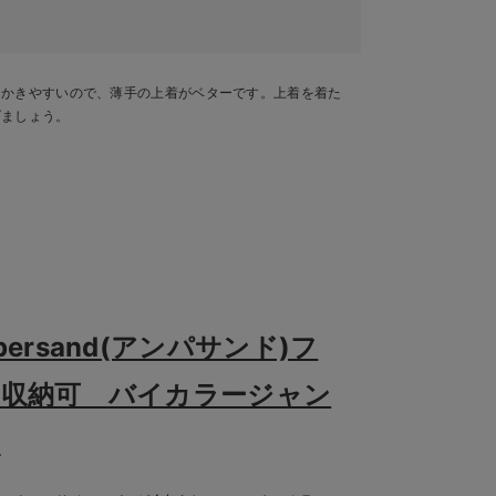
をかきやすいので、薄手の上着がベターです。上着を着た
げましょう。
persand(アンパサンド)フ
ド収納可 バイカラージャン
ー