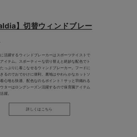
aldia】切替ウィンドブレー
ー
ーに活躍するウィンドブレーカーはスポーツテイストで
ドアイテム。スポーティーな切り替えと絶妙な配色でト
感たっぷりに着こなせるウィンドブレーカー。フードに
できるのでおでかけに便利。裏地はやわらかなカットソ
で着心地も快適、配色なのもポイント！サッと羽織れる
アウターはロングシーズン活躍するので保育園アイテム
も活躍。
詳しくはこちら