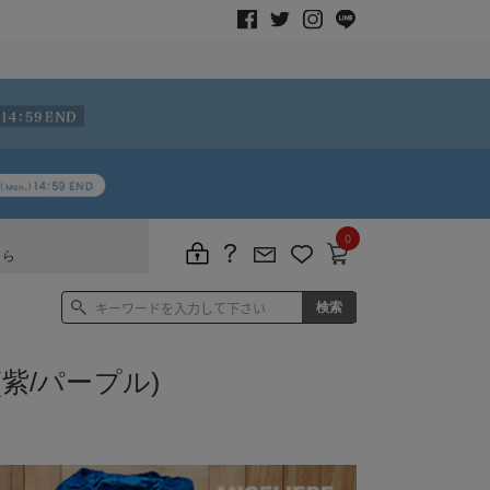
0
ちら
紫/パープル)