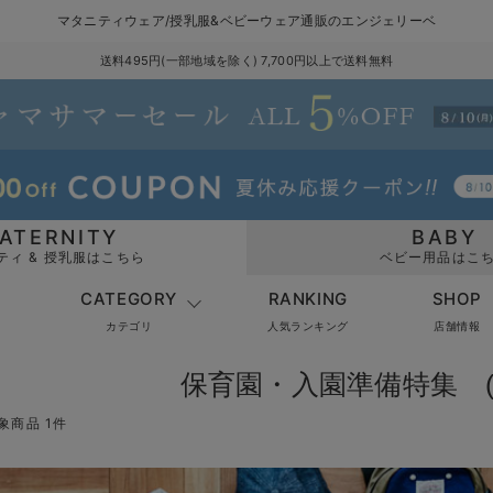
マタニティウェア/授乳服&ベビーウェア通販のエンジェリーベ
送料495円(一部地域を除く) 7,700円以上で送料無料
ATERNITY
BABY
ティ & 授乳服はこちら
ベビー用品はこ
CATEGORY
RANKING
SHOP
カテゴリ
人気ランキング
店舗情報
保育園・入園準備特集 (
象商品 1件