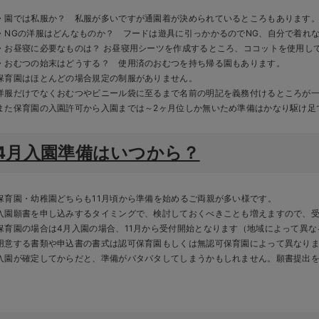
・園では私服か？ 私服が多いですが通園着が決められているところもあります
・NGの洋服はどんなものか？ フードは遊具に引っかかるのでNG、自分で着れな
・お昼寝に必要なものは？ お昼寝用シーツを作成するところ、ココットを使用し
・おむつの始末はどうする？ 使用済のおむつを持ち帰る園もあります。
保育園はほとんどの場合規定の制服がありません。
洋服だけでなくおむつやビニール袋に至るまで名前の明記を義務付けるところが
また保育園の入園許可から入園までは～2ヶ月位しか無いため準備はかなり駆け足
4月入園準備はいつから？
保育園・幼稚園どちらも11月頃から準備を始めるご両親が多い様です。
入園願書を申し込みするタイミングで、検討しておくべきことも増えますので、
保育園の場合は4月入園の場合、11月から受付開始となります（地域によって異
用意する書類や申込書の書式は認可保育園もしくは無認可保育園によって異なり
入園が確定してからだと、準備がバタバタしてしまうかもしれません。願書提出