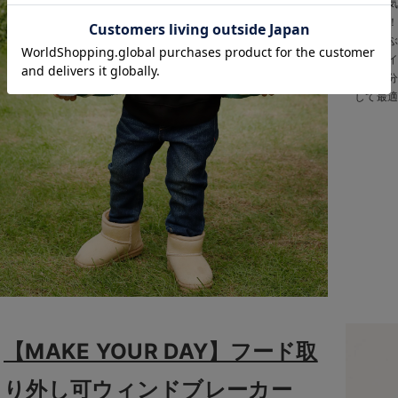
定番人
お気に入り商品を確認する
で登場
いに遊
ナータ
後襟部
して最
【MAKE YOUR DAY】フード取
り外し可ウィンドブレーカー