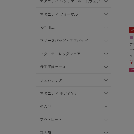
マタニティ パジャマ・ルームウェア
マタニティ フォーマル
授乳用品
4
マザーズバッグ・ママバッグ
フ
ー
マタニティレッグウェア
ィ
る
￥
母子手帳ケース
フェムテック
マタニティ ボディケア
その他
アウトレット
再入荷