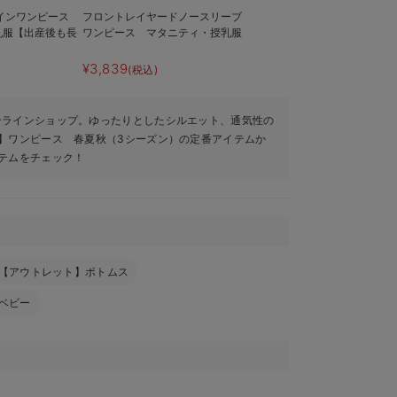
ラインワンピース
フロントレイヤードノースリーブ
乳服【出産後も長
ワンピース マタニティ・授乳服
¥3,839
(税込)
ンラインショップ。ゆったりとしたシルエット、通気性の
】ワンピース 春夏秋（3シーズン）の定番アイテムか
テムをチェック！
【アウトレット】ボトムス
ベビー