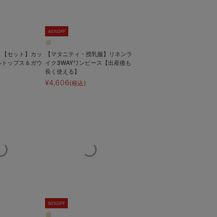
40%OFF
】【セット】カッ
【マタニティ・授乳服】リネンラ
ルトップス＆ガウ
イク3WAYワンピース【出産後も
長く使える】
¥4,606
(税込)
50%OFF