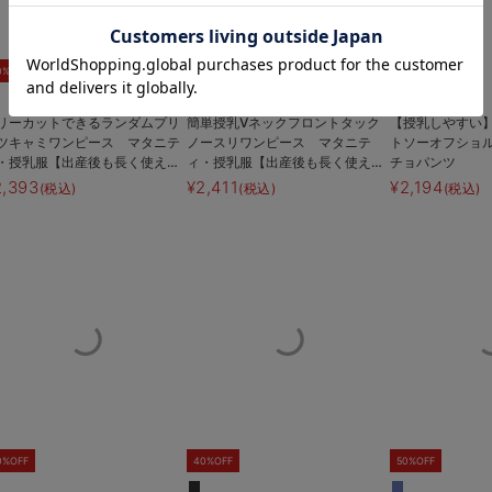
お気に入り商品を確認する
0%OFF
60%OFF
50%OFF
リーカットできるランダムプリ
簡単授乳Vネックフロントタック
【授乳しやすい
ツキャミワンピース マタニテ
ノースリワンピース マタニテ
トソーオフショ
・授乳服【出産後も長く使え
ィ・授乳服【出産後も長く使え
チョパンツ
】
る】
2,393
¥2,411
¥2,194
(税込)
(税込)
(税込)
0%OFF
40%OFF
50%OFF