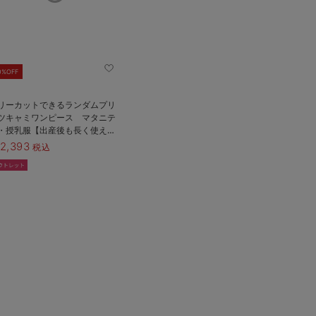
0%OFF
リーカットできるランダムプリ
ツキャミワンピース マタニテ
・授乳服【出産後も長く使え
】
2,393
税込