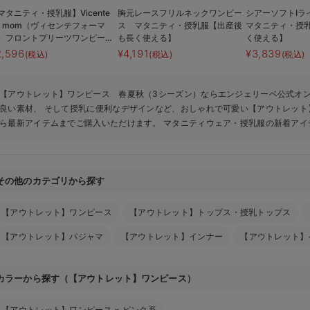
マタニティ・授乳服】Vicente
胸元レースフリルネックワンピー
シアーソフトI
or mom（ヴィセンテフォーマ
ス マタニティ・授乳服【出産後
マタニティ・授
）フロントプリーツワンピース
も長く使える】
く使える】
出産後も長く使える】
2,596
¥4,191
¥3,839
(税込)
(税込)
(税込)
【アウトレット】ワンピース 春夏秋（3シーズン）ならエンジェリーベ公式オ
良い素材、 そして授乳に便利なデザインなど、おしゃれで可愛い【アウトレット
ら最新アイテムまでご購入いただけます。 マタニティウェア・授乳服の新着アイ
その他のカテゴリから探す
【アウトレット】ワンピース
【アウトレット】トップス・授乳トップス
【アウトレット】パジャマ
【アウトレット】インナー
【アウトレット】
カラーから探す（【アウトレット】ワンピース）
【アウトレット】ワンピース
×
ピンク系