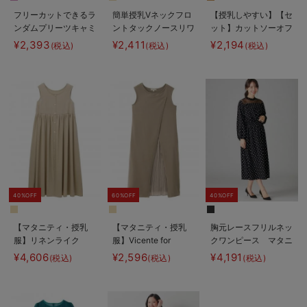
フリーカットできるラ
簡単授乳Vネックフロ
【授乳しやすい】【セ
ンダムプリーツキャミ
ントタックノースリワ
ット】カットソーオフ
ワンピース マタニテ
ンピース マタニテ
ショルトップス＆ガウ
¥2,393
¥2,411
¥2,194
(税込)
(税込)
(税込)
ィ・授乳服【出産後も
ィ・授乳服【出産後も
チョパンツ
長く使える】
長く使える】
40%OFF
60%OFF
40%OFF
【マタニティ・授乳
【マタニティ・授乳
胸元レースフリルネッ
服】リネンライク
服】Vicente for
クワンピース マタニ
3WAYワンピース【出
mom（ヴィセンテフ
ティ・授乳服【出産後
¥4,606
¥2,596
¥4,191
(税込)
(税込)
(税込)
産後も長く使える】
ォーマム）フロントプ
も長く使える】
リーツワンピース【出
産後も長く使える】