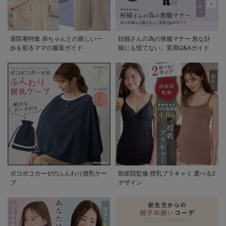
退院着特集 赤ちゃんとの新しい一
妊婦さんの為の喪服マナー 急な訃
歩を彩るママの服装ガイド
報にも慌てない。実用Q&Aガイド
ポコポコガーゼのふんわり授乳ケー
助産院監修 授乳ブラキャミ 選べる2
プ
デザイン