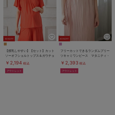
erbaviva（エルバビーバ）
安心の日本製。先輩ママが買ってよかった！本当に必要な出産準備品
ハレの日に着るANGELIEBEのセレモニー
買って正解！高評価レビューアイテム
50%OFF
40%OFF
冬に可愛いニットがお得！
【授乳しやすい】【セット】カット
フリーカットできるランダムプリー
ソーオフショルトップス＆ガウチョ
ツキャミワンピース マタニティ・
親子コーデ｜ママとベビーにおすすめ！
パンツ
授乳服【出産後も長く使える】
￥2,194
￥2,393
税込
税込
便利な育児家電
Gift Selection 出産祝い
ロンパースはいつからいつまで使う？選ぶポイントも解説！
保育園・入園準備特集
ファルスカ