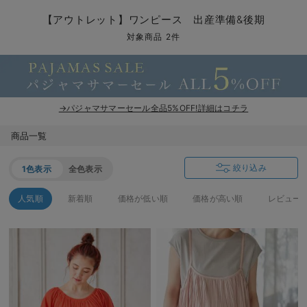
マタニティ パンツ
マタニティ ショーツ
授乳トップス
マタニティ オフィス 通勤服
授乳 ケープ
マタニティレギンス
【アウトレット】トップス・授乳トップス
透け防止
再入荷｜アウター
トップス
【37周年祭セール】4
【〜10℃】3月中旬
涼しくて可愛い「ワン
デニム
きれいめトップス派
マタニティインナー
【オフィスカジュアル
パンツタイプ
【フォーマル】ボトム
【ベビー】半袖
2WAYオール
Aライン ・フレアワ
〜5,000円（税込）
綿混素材
赤ちゃんへ使うもの
【冬のあったか特集】
【アウトレット】ワンピース 出産準備&後期
マタニティ スカート
妊婦帯・腹帯・産前ガードル
マタニティ ドレス（結婚式・お呼ばれ）
【アウトレット】ボトムス
見えてもカワイイ
パンツ
レギンス
きれいめスカート派
ベビー
【フォーマル】トップ
【ベビー】グッズ
コンビ肌着
Iライン ・タイトシ
〜10,000円（税込）
腹巻・ひざ上パンツ
産後に使うグッズ
【冬のあったか特集】
対象商品 2件
マタニティ トップス
マタニティ 授乳 キャミソール
マタニティ フォーマル パンツ・ボトムス
【アウトレット】パジャマ
コットン素材
スカート
オフィス
きれいめ美脚パンツ派
短肌着
快適ウェア10%OFF
ジャンパースカート/
10,001円（税込）〜
保温&リカバリー
【冬のあったか特集】
マタニティ アウター（コート）・ママコート
産褥ショーツ
【アウトレット】インナー
冷房対策
パジャマ
ツィード派
セット
ワーク・オフィス
女の子におススメのギ
レギンス・タイツ
→パジャマサマーセール全品5%OFF!詳細はコチラ
骨盤・マタニティベルト （妊娠中・産後）
【アウトレット】ベビー
接触冷感素材
インナー
MAX55%OFF ブラッ
王道シンプル派
カジュアル
男の子におススメのギ
カップ付きインナー
商品一覧
産後 ガードル インナー
Tシャツブラ
雑貨
セットアップ派
フォーマル / オケー
定番ギフト
あったか度◎
絞り込み
1色表示
全色表示
マタニティ 腹巻き
ブラトップ
ベビー
あったかアイテム｜ベ
もらって嬉しいギフト
裏起毛素材
人気順
新着順
価格が低い順
価格が高い順
レビュー
親子セット
かわいくておもしろい
快適機能ウェア特集 トップス
何枚あっても嬉しいア
快適機能ウェア特集 ボトムス
長く使えるアイテム
快適機能ウェア特集 パジャマ
お部屋映えアイテム