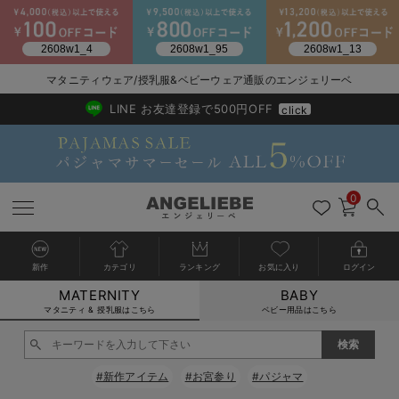
2026/NewArrival
送料495円(一部地域を除く) 7,700円以上で送料無料
マタニティウェア/授乳服&ベビーウェア通販のエンジェリーベ
LINE お友達登録で500円OFF
click
0
新作
カテゴリ
ランキング
お気に入り
ログイン
MATERNITY
BABY
戻る
戻る
戻る
戻る
戻る
戻る
戻る
戻る
戻る
戻る
戻る
戻る
戻る
戻る
戻る
戻る
戻る
戻る
戻る
戻る
戻る
戻る
戻る
戻る
戻る
戻る
戻る
戻る
戻る
戻る
戻る
カートに入れる
マタニティ & 授乳服はこちら
ベビー用品はこちら
マタニティウェア全て
マタニティ 下着・インナー全て
授乳服全て
マタニティ フォーマル全て
授乳用品全て
マタニティレッグウェア全て
マタニティ ボディケア全て
アウトレット全て
特集全て
再入荷全て
送料無料アイテム全て
ブラキャミ おまとめ
【37周年祭セール】
気温差別オススメアイ
マタニティウェア お
こだわりの履き心地！
出産準備応援割全て
春のマタニティワンピ
Gift Selection 
冬の冷え対策インナー
入院準備の持ち物チェ
冬のあったか特集全て
閉じる
マタニティ ワンピース
授乳ワンピース
マタニティ スーツ
妊婦用 抱き枕・授乳クッション
マタニティストッキング・タイツ
妊娠線クリーム
【アウトレット】ワンピース
抗菌防臭加工
再入荷｜インナー
授乳ブラ・マタニティブラ（マタニティインナー・産後用品）
ワンピース
【37周年祭セール】2
【15℃】3月下旬～
動きやすく着回しでき
強撚スムース(コスパ
【おまとめ割】パジャ
カジュアル
ジャケット派
マタニティパジャマ
【オフィスカジュアル
レギンスタイプ
【フォーマル】ワンピ
【ベビー】長袖
ハンカチ
快適ウェア10%OFF
セットアップ・ レイ
〜3,000円（税込）
薄くてあったか
入院してすぐ使うグッ
【冬のあったか特集】
#新作アイテム
#お宮参り
#パジャマ