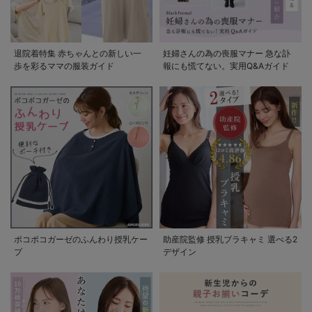
退院着特集 赤ちゃんとの新しい一
妊婦さんの為の喪服マナー 急な訃
歩を彩るママの服装ガイド
報にも慌てない。実用Q&Aガイド
ポコポコガーゼのふんわり授乳ケー
助産院監修 授乳ブラキャミ 選べる2
プ
デザイン