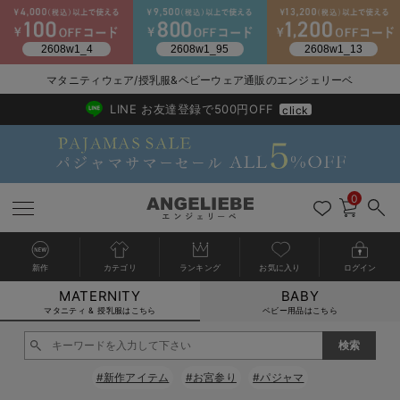
2026/NewArrival
送料495円(一部地域を除く) 7,700円以上で送料無料
マタニティウェア/授乳服&ベビーウェア通販のエンジェリーベ
LINE お友達登録で500円OFF
click
0
新作
カテゴリ
ランキング
お気に入り
ログイン
MATERNITY
BABY
戻る
戻る
戻る
戻る
戻る
戻る
戻る
戻る
戻る
戻る
戻る
戻る
戻る
戻る
戻る
戻る
戻る
戻る
戻る
戻る
戻る
戻る
戻る
戻る
戻る
戻る
戻る
戻る
戻る
戻る
戻る
カートに入れる
マタニティ & 授乳服はこちら
ベビー用品はこちら
マタニティウェア全て
マタニティ 下着・インナー全て
授乳服全て
マタニティ フォーマル全て
授乳用品全て
マタニティレッグウェア全て
マタニティ ボディケア全て
アウトレット全て
特集全て
再入荷全て
送料無料アイテム全て
ブラキャミ おまとめ
【37周年祭セール】
気温差別オススメアイ
マタニティウェア お
こだわりの履き心地！
出産準備応援割全て
春のマタニティワンピ
Gift Selection 
冬の冷え対策インナー
入院準備の持ち物チェ
冬のあったか特集全て
閉じる
マタニティ ワンピース
授乳ワンピース
マタニティ スーツ
妊婦用 抱き枕・授乳クッション
マタニティストッキング・タイツ
妊娠線クリーム
【アウトレット】ワンピース
抗菌防臭加工
再入荷｜インナー
授乳ブラ・マタニティブラ（マタニティインナー・産後用品）
ワンピース
【37周年祭セール】2
【15℃】3月下旬～
動きやすく着回しでき
強撚スムース(コスパ
【おまとめ割】パジャ
カジュアル
ジャケット派
マタニティパジャマ
【オフィスカジュアル
レギンスタイプ
【フォーマル】ワンピ
【ベビー】長袖
ハンカチ
快適ウェア10%OFF
セットアップ・ レイ
〜3,000円（税込）
薄くてあったか
入院してすぐ使うグッ
【冬のあったか特集】
#新作アイテム
#お宮参り
#パジャマ