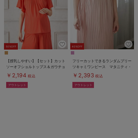
erbaviva（エルバビーバ）
安心の日本製。先輩ママが買ってよかった！本当に必要な出産準備品
ハレの日に着るANGELIEBEのセレモニー
買って正解！高評価レビューアイテム
50%OFF
40%OFF
冬に可愛いニットがお得！
【授乳しやすい】【セット】カット
フリーカットできるランダムプリー
ソーオフショルトップス＆ガウチョ
ツキャミワンピース マタニティ・
親子コーデ｜ママとベビーにおすすめ！
パンツ
授乳服【出産後も長く使える】
￥2,194
￥2,393
税込
税込
便利な育児家電
Gift Selection 出産祝い
ロンパースはいつからいつまで使う？選ぶポイントも解説！
保育園・入園準備特集
ファルスカ