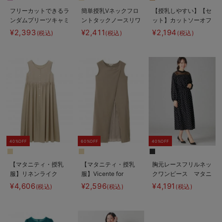
フリーカットできるラ
簡単授乳Vネックフロ
【授乳しやすい】【セ
ンダムプリーツキャミ
ントタックノースリワ
ット】カットソーオフ
ワンピース マタニテ
ンピース マタニテ
ショルトップス＆ガウ
¥2,393
¥2,411
¥2,194
(税込)
(税込)
(税込)
ィ・授乳服【出産後も
ィ・授乳服【出産後も
チョパンツ
長く使える】
長く使える】
40%OFF
60%OFF
40%OFF
【マタニティ・授乳
【マタニティ・授乳
胸元レースフリルネッ
服】リネンライク
服】Vicente for
クワンピース マタニ
3WAYワンピース【出
mom（ヴィセンテフ
ティ・授乳服【出産後
¥4,606
¥2,596
¥4,191
(税込)
(税込)
(税込)
産後も長く使える】
ォーマム）フロントプ
も長く使える】
リーツワンピース【出
産後も長く使える】