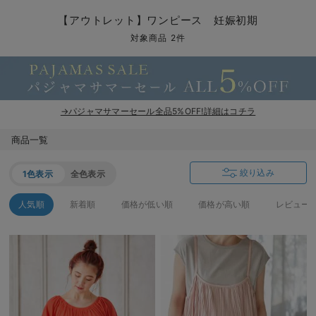
マタニティ パンツ
マタニティ ショーツ
授乳トップス
マタニティ オフィス 通勤服
授乳 ケープ
マタニティレギンス
【アウトレット】トップス・授乳トップス
透け防止
再入荷｜アウター
トップス
【37周年祭セール】4
【〜10℃】3月中旬
涼しくて可愛い「ワン
デニム
きれいめトップス派
マタニティインナー
【オフィスカジュアル
パンツタイプ
【フォーマル】ボトム
【ベビー】半袖
2WAYオール
Aライン ・フレアワ
〜5,000円（税込）
綿混素材
赤ちゃんへ使うもの
【冬のあったか特集】
【アウトレット】ワンピース 妊娠初期
マタニティ スカート
妊婦帯・腹帯・産前ガードル
マタニティ ドレス（結婚式・お呼ばれ）
【アウトレット】ボトムス
見えてもカワイイ
パンツ
レギンス
きれいめスカート派
ベビー
【フォーマル】トップ
【ベビー】グッズ
コンビ肌着
Iライン ・タイトシ
〜10,000円（税込）
腹巻・ひざ上パンツ
産後に使うグッズ
【冬のあったか特集】
対象商品 2件
マタニティ トップス
マタニティ 授乳 キャミソール
マタニティ フォーマル パンツ・ボトムス
【アウトレット】パジャマ
コットン素材
スカート
オフィス
きれいめ美脚パンツ派
短肌着
快適ウェア10%OFF
ジャンパースカート/
10,001円（税込）〜
保温&リカバリー
【冬のあったか特集】
マタニティ アウター（コート）・ママコート
産褥ショーツ
【アウトレット】インナー
冷房対策
パジャマ
ツィード派
セット
ワーク・オフィス
女の子におススメのギ
レギンス・タイツ
→パジャマサマーセール全品5%OFF!詳細はコチラ
骨盤・マタニティベルト （妊娠中・産後）
【アウトレット】ベビー
接触冷感素材
インナー
MAX55%OFF ブラッ
王道シンプル派
カジュアル
男の子におススメのギ
カップ付きインナー
商品一覧
産後 ガードル インナー
Tシャツブラ
雑貨
セットアップ派
フォーマル / オケー
定番ギフト
あったか度◎
絞り込み
1色表示
全色表示
マタニティ 腹巻き
ブラトップ
ベビー
あったかアイテム｜ベ
もらって嬉しいギフト
裏起毛素材
人気順
新着順
価格が低い順
価格が高い順
レビュー
親子セット
かわいくておもしろい
快適機能ウェア特集 トップス
何枚あっても嬉しいア
快適機能ウェア特集 ボトムス
長く使えるアイテム
快適機能ウェア特集 パジャマ
お部屋映えアイテム