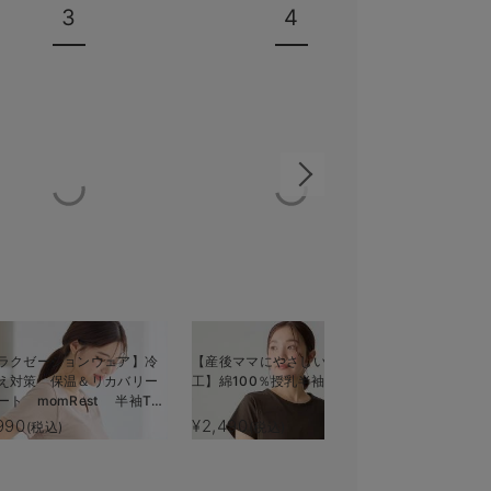
3
4
ラクゼーションウェア】冷
【産後ママにやさしい防汚加
ストレッチ
え対策 保温＆リカバリー
工】綿100％授乳半袖TEE
チスリーブ
ート momRest 半袖Tシ
ィ・授乳服
 efe×ANGELIEBEコラボ
る】
990
¥2,490
¥4,708
(税込)
(税込)
(税
子 日本製