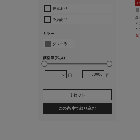
5
在庫あり
裏
予約商品
マ
ム
カラー
使
￥
グレー系
価格帯(税抜)
円
円
リセット
この条件で絞り込む