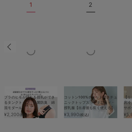
1
2
ブラのヒモが隠れる授乳ができ
コットン100%ポケット付きチュ
【リ
るタンクトップ 抗菌防臭 綿
ニックトップス マタニティ・
房冷
混モダール
授乳服【出産後も長く使える】
サポ
ャツ
¥2,200
¥3,990
¥5,
(税込)
(税込)
光電