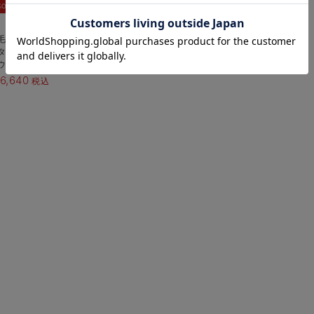
お気に入り商品を確認する
%OFF
毛裏起毛マルチセットアップ
タニティ・授乳パジャマ・ルー
ウェア・授乳服【出産後も長く
える】
6,640
税込