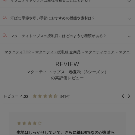
マタニティトップスは産後も着ることはできる？
汗ばむ季節や寒い季節におすすめの機能や素材は？
マタニティトップスの授乳口にはどのような種類がある？
暑い季節：
マタニティTOP
マタニティ・授乳服 全商品
マタニティウェア
マタニテ
＞
＞
＞
REVIEW
マタニティ トップス 春夏秋（3シーズン）
の高評価レビュー
レビュー
4.22
341件
生地はしっかりしていて、さらに綿100%なのが素晴ら