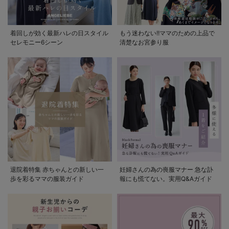
着回しが効く最新ハレの日スタイル
もう迷わない!!ママのための上品で
セレモニー6シーン
清楚なお宮参り服
退院着特集 赤ちゃんとの新しい一
妊婦さんの為の喪服マナー 急な訃
歩を彩るママの服装ガイド
報にも慌てない。実用Q&Aガイド