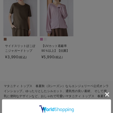
サイドスリットぽこぽ
【UVカット遮蔽率
こジャガードトップ
90％以上】【抗菌】
ス マタニティ・授乳
【接触冷感】前後２
¥3,990
¥5,990
(税込)
(税込)
服【出産後も長く着ら
WAYカーディガン
れる】
マタニティ・授乳服
【出産後も長く使え
る】
マタニティ トップス 春夏秋（3シーズン）ならエンジェリーベ公式オンラ
インショップ。ゆったりとしたシルエット、通気性の良い素材、 そして授
乳に便利なデザインなど、おしゃれで可愛いマタニティ トップス 春夏秋
（3シーズン）の定番アイテムから最新アイテムまでご購入いただけます。
マタニティウェア・授乳服の新着アイテムをチェック！