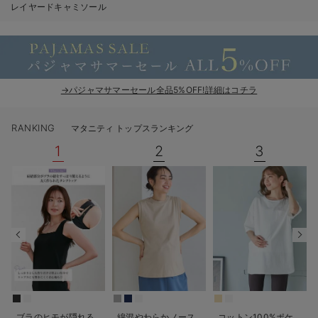
レイヤードキャミソール
erbaviva（エルバビーバ）
安心の日本製。先輩ママが買ってよかった！本当に必要な出産準備品
ハレの日に着るANGELIEBEのセレモニー
→パジャマサマーセール全品5%OFF!詳細はコチラ
買って正解！高評価レビューアイテム
冬に可愛いニットがお得！
RANKING
マタニティ トップスランキング
1
2
3
親子コーデ｜ママとベビーにおすすめ！
便利な育児家電
Gift Selection 出産祝い
ロンパースはいつからいつまで使う？選ぶポイントも解説！
保育園・入園準備特集
ファルスカ
ブラのヒモが隠れる
綿混やわらかノース
コットン100%ポケ