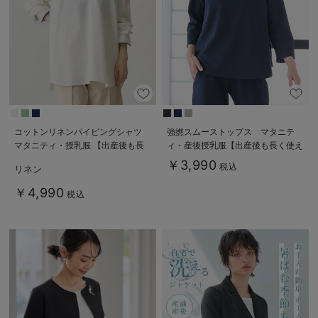
コットンリネンパイピングシャツ
強撚スムーストップス マタニテ
マタニティ・授乳服 【出産後も長
ィ・産後授乳服【出産後も長く使え
く使える】
る】
￥3,990
税込
リネン
￥4,990
税込