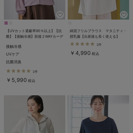
【UVカット遮蔽率90％以上】【抗
綿混フリルブラウス マタニティ・
菌】【接触冷感】前後２WAYカーデ
授乳服【出産後も長く使える】
ィガン マタニティ・授乳服【出産
1件
接触冷感
後も長く使える】
￥4,990
税込
UVケア
抗菌消臭
1件
￥5,990
税込