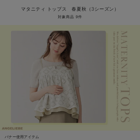
マタニティ パンツ
マタニティ ショーツ
授乳トップス
マタニティ オフィス 通勤服
授乳 ケープ
マタニティレギンス
【アウトレット】トップス・授乳トップス
透け防止
再入荷｜アウター
トップス
【37周年祭セール】4
【〜10℃】3月中旬
涼しくて可愛い「ワン
デニム
きれいめトップス派
マタニティインナー
【オフィスカジュアル
パンツタイプ
【フォーマル】ボトム
【ベビー】半袖
2WAYオール
Aライン ・フレアワ
〜5,000円（税込）
綿混素材
赤ちゃんへ使うもの
【冬のあったか特集】
マタニティ トップス 春夏秋（3シーズン）
マタニティ スカート
妊婦帯・腹帯・産前ガードル
マタニティ ドレス（結婚式・お呼ばれ）
【アウトレット】ボトムス
見えてもカワイイ
パンツ
レギンス
きれいめスカート派
ベビー
【フォーマル】トップ
【ベビー】グッズ
コンビ肌着
Iライン ・タイトシ
〜10,000円（税込）
腹巻・ひざ上パンツ
産後に使うグッズ
【冬のあったか特集】
対象商品 9件
マタニティ トップス
マタニティ 授乳 キャミソール
マタニティ フォーマル パンツ・ボトムス
【アウトレット】パジャマ
コットン素材
スカート
オフィス
きれいめ美脚パンツ派
短肌着
快適ウェア10%OFF
ジャンパースカート/
10,001円（税込）〜
保温&リカバリー
【冬のあったか特集】
マタニティ アウター（コート）・ママコート
産褥ショーツ
【アウトレット】インナー
冷房対策
パジャマ
ツィード派
セット
ワーク・オフィス
女の子におススメのギ
レギンス・タイツ
骨盤・マタニティベルト （妊娠中・産後）
【アウトレット】ベビー
接触冷感素材
インナー
MAX55%OFF ブラッ
王道シンプル派
カジュアル
男の子におススメのギ
カップ付きインナー
産後 ガードル インナー
Tシャツブラ
雑貨
セットアップ派
フォーマル / オケー
定番ギフト
あったか度◎
マタニティ 腹巻き
ブラトップ
ベビー
あったかアイテム｜ベ
もらって嬉しいギフト
裏起毛素材
親子セット
かわいくておもしろい
快適機能ウェア特集 トップス
何枚あっても嬉しいア
快適機能ウェア特集 ボトムス
長く使えるアイテム
快適機能ウェア特集 パジャマ
お部屋映えアイテム
バナー使用アイテム