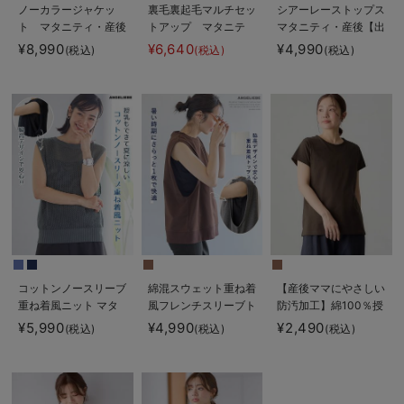
ノーカラージャケッ
裏毛裏起毛マルチセッ
シアーレーストップス
ト マタニティ・産後
トアップ マタニテ
マタニティ・産後【出
授乳服【出産後も長く
ィ・授乳パジャマ・ル
産後も長く使える】
¥8,990
¥6,640
¥4,990
(税込)
(税込)
(税込)
使える】
ームウェア・授乳服
【出産後も長く使え
る】
コットンノースリーブ
綿混スウェット重ね着
【産後ママにやさしい
重ね着風ニット マタ
風フレンチスリーブト
防汚加工】綿100％授
ニティ・授乳服 【出
ップス マタニティ・
乳半袖TEE
¥5,990
¥4,990
¥2,490
(税込)
(税込)
(税込)
産後も長く使える】
授乳服【出産後も長く
着られる】