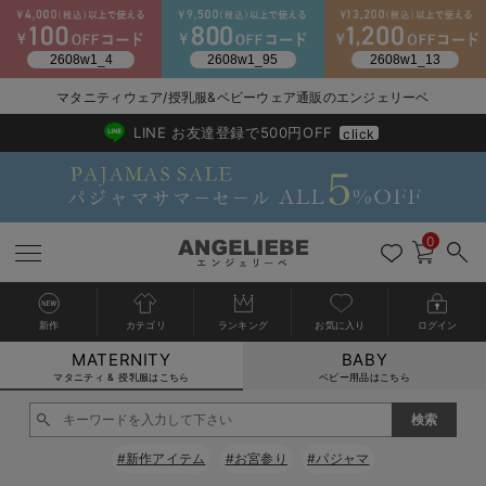
2026/NewArrival
送料495円(一部地域を除く) 7,700円以上で送料無料
マタニティウェア/授乳服&ベビーウェア通販のエンジェリーベ
LINE お友達登録で500円OFF
click
0
新作
カテゴリ
ランキング
お気に入り
ログイン
MATERNITY
BABY
戻る
戻る
戻る
戻る
戻る
戻る
戻る
戻る
戻る
戻る
戻る
戻る
戻る
戻る
戻る
戻る
戻る
戻る
戻る
戻る
戻る
戻る
戻る
戻る
戻る
戻る
戻る
戻る
戻る
戻る
戻る
カートに入れる
マタニティ & 授乳服はこちら
ベビー用品はこちら
マタニティウェア全て
マタニティ 下着・インナー全て
授乳服全て
マタニティ フォーマル全て
授乳用品全て
マタニティレッグウェア全て
マタニティ ボディケア全て
アウトレット全て
特集全て
再入荷全て
送料無料アイテム全て
ブラキャミ おまとめ
【37周年祭セール】
気温差別オススメアイ
マタニティウェア お
こだわりの履き心地！
出産準備応援割全て
春のマタニティワンピ
Gift Selection 
冬の冷え対策インナー
入院準備の持ち物チェ
冬のあったか特集全て
閉じる
マタニティ ワンピース
授乳ワンピース
マタニティ スーツ
妊婦用 抱き枕・授乳クッション
マタニティストッキング・タイツ
妊娠線クリーム
【アウトレット】ワンピース
抗菌防臭加工
再入荷｜インナー
授乳ブラ・マタニティブラ（マタニティインナー・産後用品）
ワンピース
【37周年祭セール】2
【15℃】3月下旬～
動きやすく着回しでき
強撚スムース(コスパ
【おまとめ割】パジャ
カジュアル
ジャケット派
マタニティパジャマ
【オフィスカジュアル
レギンスタイプ
【フォーマル】ワンピ
【ベビー】長袖
ハンカチ
快適ウェア10%OFF
セットアップ・ レイ
〜3,000円（税込）
薄くてあったか
入院してすぐ使うグッ
【冬のあったか特集】
#新作アイテム
#お宮参り
#パジャマ