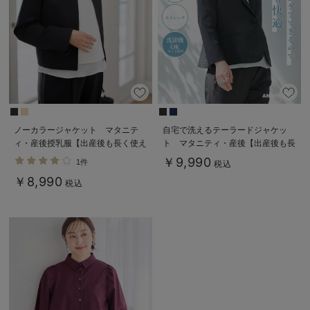
ノーカラージャケット マタニテ
自宅で洗えるテーラードジャケッ
ィ・産後授乳服【出産後も長く使え
ト マタニティ・産後【出産後も長
る】
く使える】
￥9,990
1件
税込
￥8,990
税込