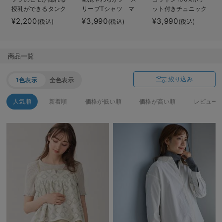
授乳ができるタンク
リーブTシャツ マ
ット付きチュニック
デロンギ
トップ 抗菌防臭
タニティ・産後授乳
トップス マタニテ
¥2,200
¥3,990
¥3,990
(税込)
(税込)
(税込)
綿混モダール
服【出産後も長く使
ィ・授乳服【出産後
入院準備の持ち物チェック
える】
も長く使える】
商品一覧
絞り込み
1色表示
全色表示
人気順
新着順
価格が低い順
価格が高い順
レビュー