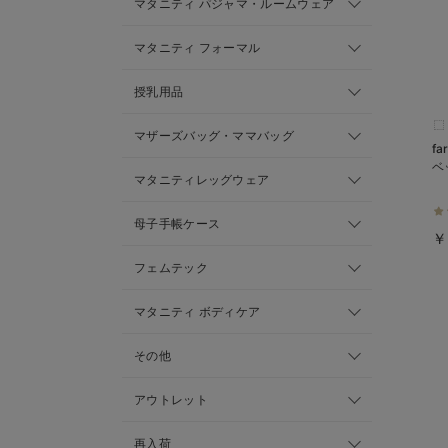
マタニティ パジャマ・ルームウェア
マタニティ フォーマル
授乳用品
マザーズバッグ・ママバッグ
f
ベ
マタニティレッグウェア
母子手帳ケース
￥
フェムテック
マタニティ ボディケア
その他
アウトレット
再入荷