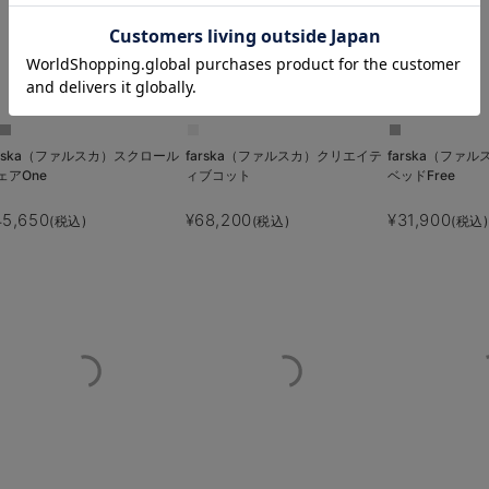
お気に入り商品を確認する
arska（ファルスカ）スクロール
farska（ファルスカ）クリエイテ
farska（ファ
ェアOne
ィブコット
ベッドFree
45,650
¥68,200
¥31,900
(税込)
(税込)
(税込)