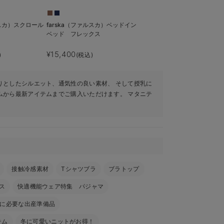
ルスカ）スクロール
farska（ファルスカ）ベッドイン
ベッド フレックス
¥15,400
)
(税込)
りとしたシルエット、通気性の良い素材、 そして授乳に
ムから最新アイテムまでご購入いただけます。 マタニテ
接触冷感素材
Tシャツブラ
ブラトップ
ス
快適機能ウェア特集 パジャマ
に必要な出産準備品
テム
冬に可愛いニットがお得！