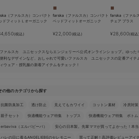
arska（ファルスカ）コンパクト
farska（ファルスカ）コンパクト
farska（ファ
ッドフィットＬオーガニック
ベッドフィットオーガニック
チェア プラス
34,650
¥22,000
¥28,600
(税込)
(税込)
(税込
ファルスカ ユニセックスならエンジェリーベ公式オンラインショップ。ゆった
便利なデザインなど、おしゃれで可愛いファルスカ ユニセックスの定番アイテ
ィウェア・授乳服の新着アイテムをチェック！
その他のカテゴリから探す
抗菌防臭加工
透け防止
見えてもカワイイ
コットン素材
冷房対策
親子セット
快適機能ウェア特集 トップス
快適機能ウェア特集 ボトム
erbaviva（エルバビーバ）
安心の日本製。先輩ママが買ってよかった！本当
ハレの日に着るANGELIEBEのセレモニー
買って正解！高評価レビューアイ