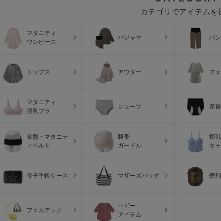
カテゴリでアイテムを
マタニティ
パジャマ
パン
ワンピース
トップス
アウター
フォ
マタニティ
ショーツ
産褥
授乳ブラ
骨盤・マタニテ
腹帯
授乳
ィベルト
ガードル
キャ
母子手帳ケース
マザーズバッグ
便利
ベビー
フェムテック
アイテム