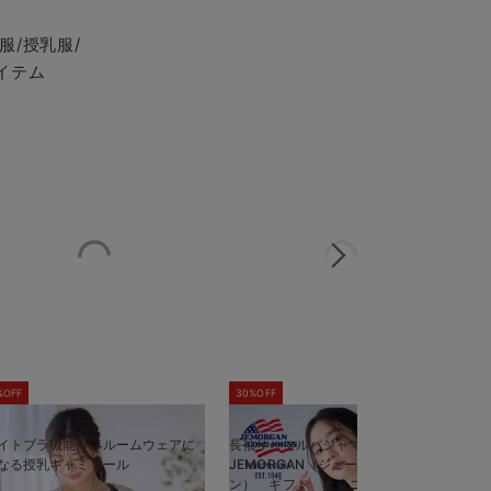
服/授乳服/
イテム
%OFF
30%OFF
5
イトブラ機能付 ルームウェアに
長袖サーマルパジャマ3点セット
半
なる授乳キャミソール
JEMORGAN（ジェーイーモーガ
J
ン） ギフト マタニティ・産後
ン