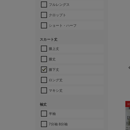
フルレングス
クロップト
ショート・ハーフ
スカート丈
膝上丈
膝丈
膝下丈
ロング丈
マキシ丈
袖丈
3
半袖
【
ト
7分袖 8分袖
ニ