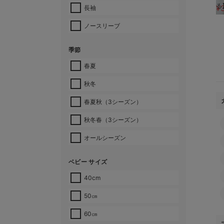
る
¥
長袖
ノースリーブ
季節
春夏
秋冬
春夏秋（3シーズン）
秋冬春（3シーズン）
オールシーズン
ベビー サイズ
40cm
50㎝
60㎝