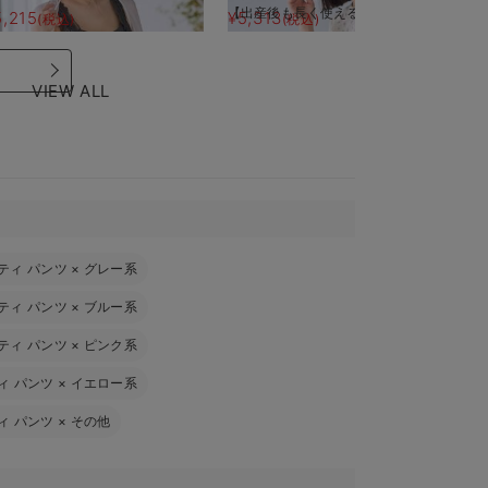
【出産後も長く使える】
【
5,215
¥5,313
¥
(税込)
(税込)
VIEW ALL
ティ パンツ
×
グレー系
ティ パンツ
×
ブルー系
ティ パンツ
×
ピンク系
ィ パンツ
×
イエロー系
ィ パンツ
×
その他