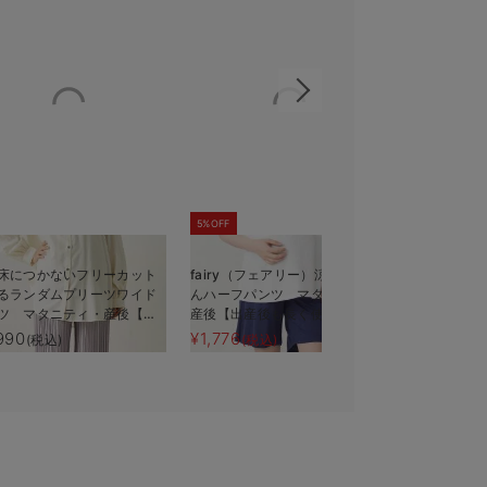
5%OFF
床につかないフリーカット
fairy（フェアリー）涼感らくち
fairy（
るランダムプリーツワイド
んハーフパンツ マタニティ・
リーツパン
ツ マタニティ・産後【出
産後【出産後も長く使える】
後【出産後
も長く使える】
990
¥1,776
¥3,850
(税込)
(税込)
(税