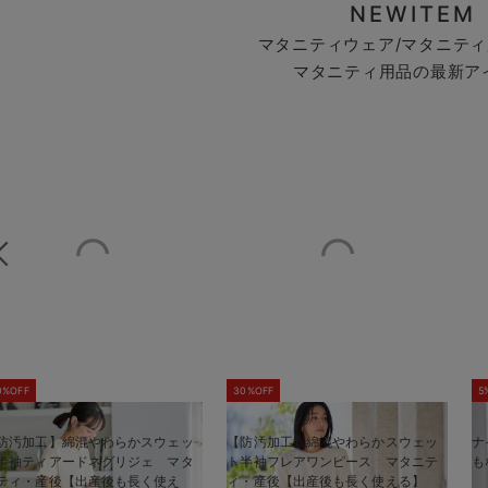
NEWITEM
マタニティウェア/マタニティ
マタニティ用品の最新ア
0%OFF
30%OFF
5
防汚加工】綿混やわらかスウェッ
【防汚加工】綿混やわらかスウェッ
ナ
半袖ティアードネグリジェ マタ
ト半袖フレアワンピース マタニテ
も
ティ・産後【出産後も長く使え
ィ・産後【出産後も長く使える】