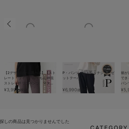
【2デザインから選べる】【スト
P・パンツ ストレッチジョーゼ
裾が
レート・ワイド】らくちん綿混
ットテーパード
でき
ストレッチリブパンツ マタニ
パン
ティ・産後【出産後も長く使え
産後
¥3,990
¥6,990
¥5,
(税込)
(税込)
る】
探しの商品は見つかりませんでした
CATEGORY