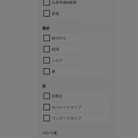
出産準備&後期
産後
素材
綿100％
綿混
シルク
麻
形
前開き
セパレートタイプ
ワンピースタイプ
パンツ丈