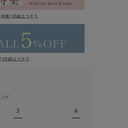
特集! 詳細はコチラ
F!詳細はコチラ
キング
3
4