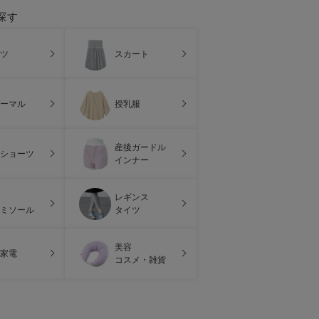
探す
ツ
スカート
ーマル
授乳服
産後ガードル
ショーツ
インナー
レギンス
ミソール
タイツ
美容
家電
コスメ・雑貨