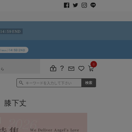
0
ちら
 膝下丈