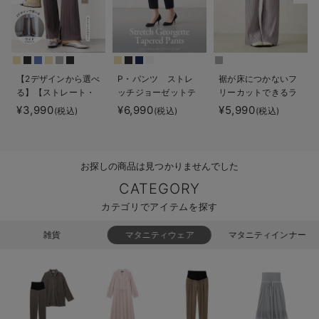
erbaviva（エルバビーバ）
安心の日本製。先輩ママが買ってよかった！本当に必要な出産準備品
ハレの日に着るANGELIEBEのセレモニー
【2デザインから選べ
P・パンツ ストレ
裾が床につかないフ
る】【ストレート・
ッチジョーゼットテ
リーカットできるラ
買って正解！高評価レビューアイテム
ワイド】らくちん綿
ーパード
ンダムプリーツワイ
¥3,990
¥6,990
¥5,990
(税込)
(税込)
(税込)
混ストレッチリブパ
ドパンツ マタニテ
冬に可愛いニットがお得！
ンツ マタニティ・
ィ・産後【出産後も
産後【出産後も長く
長く使える】
親子コーデ｜ママとベビーにおすすめ！
使える】
お探しの商品は見つかりませんでした
CATEGORY
便利な育児家電
カテゴリでアイテムを探す
Gift Selection 出産祝い
雑貨
マタニティウェア
マタニティインナー
ロンパースはいつからいつまで使う？選ぶポイントも解説！
保育園・入園準備特集
ファルスカ