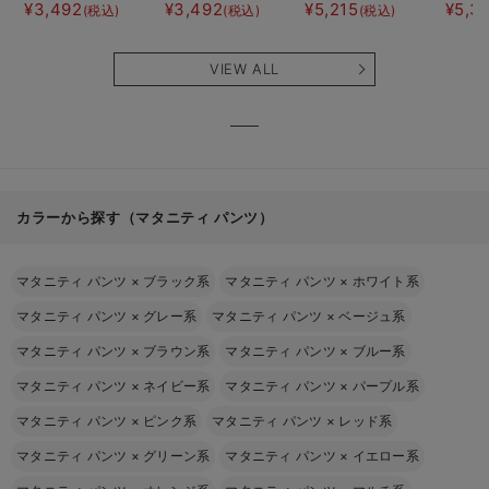
ト半袖ティアード
ト半袖フレアワン
にもなる授乳キャ
JEMO
¥3,492
¥3,492
¥5,215
¥5,3
(税込)
(税込)
(税込)
ネグリジェ マタ
ピース マタニテ
ミソール
ェーイ
ニティ・産後【出
ィ・産後【出産後
ン） 
産後も長く使え
も長く使える】
タニテ
VIEW ALL
る】
【出産
える】
カラーから探す（マタニティ パンツ）
マタニティ パンツ
×
ブラック系
マタニティ パンツ
×
ホワイト系
マタニティ パンツ
×
グレー系
マタニティ パンツ
×
ベージュ系
マタニティ パンツ
×
ブラウン系
マタニティ パンツ
×
ブルー系
マタニティ パンツ
×
ネイビー系
マタニティ パンツ
×
パープル系
マタニティ パンツ
×
ピンク系
マタニティ パンツ
×
レッド系
マタニティ パンツ
×
グリーン系
マタニティ パンツ
×
イエロー系