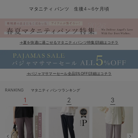
マタニティ パンツ
マタニティ ショーツ
授乳トップス
マタニティ オフィス 通勤服
授乳 ケープ
マタニティレギンス
【アウトレット】トップス・授乳トップス
透け防止
再入荷｜アウター
トップス
【37周年祭セール】4
【〜10℃】3月中旬
涼しくて可愛い「ワン
デニム
きれいめトップス派
マタニティインナー
【オフィスカジュアル
パンツタイプ
【フォーマル】ボトム
【ベビー】半袖
2WAYオール
Aライン ・フレアワ
〜5,000円（税込）
綿混素材
赤ちゃんへ使うもの
【冬のあったか特集】
マタニティ パンツ 生後4～6ケ月頃
マタニティ スカート
妊婦帯・腹帯・産前ガードル
マタニティ ドレス（結婚式・お呼ばれ）
【アウトレット】ボトムス
見えてもカワイイ
パンツ
レギンス
きれいめスカート派
ベビー
【フォーマル】トップ
【ベビー】グッズ
コンビ肌着
Iライン ・タイトシ
〜10,000円（税込）
腹巻・ひざ上パンツ
産後に使うグッズ
【冬のあったか特集】
マタニティ トップス
マタニティ 授乳 キャミソール
マタニティ フォーマル パンツ・ボトムス
【アウトレット】パジャマ
コットン素材
スカート
オフィス
きれいめ美脚パンツ派
短肌着
快適ウェア10%OFF
ジャンパースカート/
10,001円（税込）〜
保温&リカバリー
【冬のあったか特集】
マタニティ アウター（コート）・ママコート
産褥ショーツ
【アウトレット】インナー
冷房対策
パジャマ
ツィード派
セット
ワーク・オフィス
女の子におススメのギ
レギンス・タイツ
→夏を快適に過ごせるマタニティパンツ特集!詳細はコチラ
骨盤・マタニティベルト （妊娠中・産後）
【アウトレット】ベビー
接触冷感素材
インナー
MAX55%OFF ブラッ
王道シンプル派
カジュアル
男の子におススメのギ
カップ付きインナー
産後 ガードル インナー
Tシャツブラ
雑貨
セットアップ派
フォーマル / オケー
定番ギフト
あったか度◎
→パジャマサマーセール全品5%OFF!詳細はコチラ
マタニティ 腹巻き
ブラトップ
ベビー
あったかアイテム｜ベ
もらって嬉しいギフト
裏起毛素材
RANKING
マタニティ パンツランキング
親子セット
かわいくておもしろい
1
2
3
快適機能ウェア特集 トップス
何枚あっても嬉しいア
快適機能ウェア特集 ボトムス
長く使えるアイテム
快適機能ウェア特集 パジャマ
お部屋映えアイテム