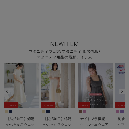
NEWITEM
マタニティウェア/マタニティ服/授乳服/
マタニティ用品の最新アイテム
30%OFF
30%OFF
5%OFF
30%OFF
【防汚加工】綿混
【防汚加工】綿混
ナイトブラ機能
長袖サ
やわらかスウェッ
やわらかスウェッ
付 ルームウェア
ャマ3