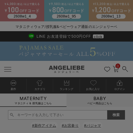
2026/NewArrival
送料495円(一部地域を除く) 7,700円以上で送料無料
マタニティウェア/授乳服&ベビーウェア通販のエンジェリーベ
LINE お友達登録で500円OFF
click
0
新作
カテゴリ
ランキング
お気に入り
ログイン
MATERNITY
BABY
戻る
戻る
戻る
戻る
戻る
戻る
戻る
戻る
戻る
戻る
戻る
戻る
戻る
戻る
戻る
戻る
戻る
戻る
戻る
戻る
戻る
戻る
戻る
戻る
戻る
戻る
戻る
戻る
戻る
戻る
戻る
カートに入れる
マタニティ & 授乳服はこちら
ベビー用品はこちら
マタニティウェア全て
マタニティ 下着・インナー全て
授乳服全て
マタニティ フォーマル全て
授乳用品全て
マタニティレッグウェア全て
マタニティ ボディケア全て
アウトレット全て
特集全て
再入荷全て
送料無料アイテム全て
ブラキャミ おまとめ
【37周年祭セール】
気温差別オススメアイ
マタニティウェア お
こだわりの履き心地！
出産準備応援割全て
春のマタニティワンピ
Gift Selection 
冬の冷え対策インナー
入院準備の持ち物チェ
冬のあったか特集全て
閉じる
マタニティ ワンピース
授乳ワンピース
マタニティ スーツ
妊婦用 抱き枕・授乳クッション
マタニティストッキング・タイツ
妊娠線クリーム
【アウトレット】ワンピース
抗菌防臭加工
再入荷｜インナー
授乳ブラ・マタニティブラ（マタニティインナー・産後用品）
ワンピース
【37周年祭セール】2
【15℃】3月下旬～
動きやすく着回しでき
強撚スムース(コスパ
【おまとめ割】パジャ
カジュアル
ジャケット派
マタニティパジャマ
【オフィスカジュアル
レギンスタイプ
【フォーマル】ワンピ
【ベビー】長袖
ハンカチ
快適ウェア10%OFF
セットアップ・ レイ
〜3,000円（税込）
薄くてあったか
入院してすぐ使うグッ
【冬のあったか特集】
#新作アイテム
#お宮参り
#パジャマ