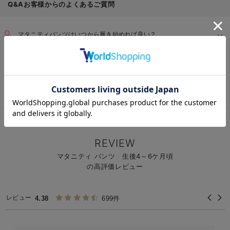
Q&Aお客様からのよくあるご質問
マタニティパンツはいつから履き始めれば良い？
普通のパンツ（大きめサイズ）とマタニティパンツの違いは？
お気に入り商品を確認する
マタニティパンツを選ぶときのポイントや、サイズの目安は？
マタニティTOP
マタニティ・授乳服 全商品
マタニティウェア
マタニテ
＞
＞
＞
伸縮性の高いウエスト：
REVIEW
着脱しやすい設計：
マタニティ パンツ 生後4～6ケ月頃
【1】
の高評価レビュー
【2】
負担軽減とシルエット維持：
【3】
レビュー
4.38
699件