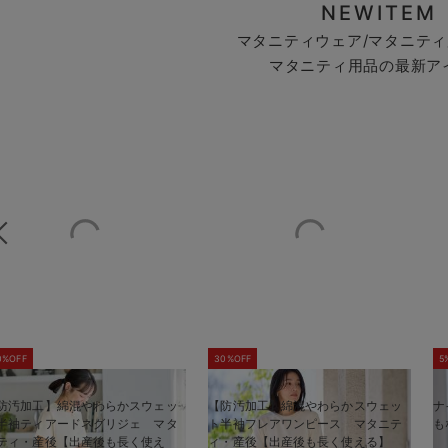
NEWITEM
マタニティウェア/マタニティ
マタニティ用品の最新ア
0%OFF
30%OFF
5
防汚加工】綿混やわらかスウェッ
【防汚加工】綿混やわらかスウェッ
ナ
半袖ティアードネグリジェ マタ
ト半袖フレアワンピース マタニテ
も
ティ・産後【出産後も長く使え
ィ・産後【出産後も長く使える】