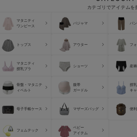
カテゴリでアイテムを
マタニティ
パジャマ
パン
ワンピース
トップス
アウター
フォ
マタニティ
ショーツ
産褥
授乳ブラ
骨盤・マタニテ
腹帯
授乳
ィベルト
ガードル
キャ
母子手帳ケース
マザーズバッグ
便利
ベビー
フェムテック
アイテム