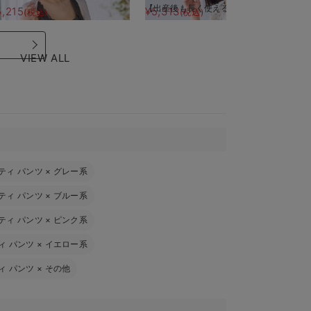
【出産後も長く使える】
【
5,215
¥5,313
¥
(税込)
(税込)
VIEW ALL
ティ パンツ
×
グレー系
ティ パンツ
×
ブルー系
ティ パンツ
×
ピンク系
ィ パンツ
×
イエロー系
ィ パンツ
×
その他