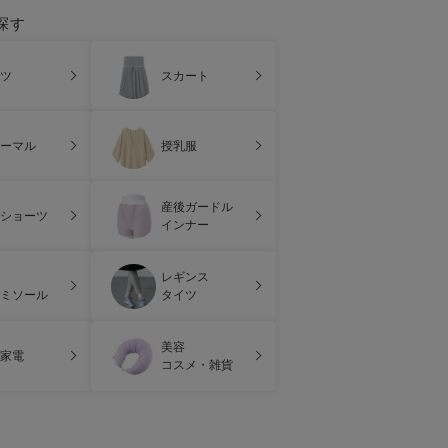
探す
ツ
スカート
ーマル
授乳服
産後ガードル
ショーツ
インナー
レギンス
ミソール
タイツ
美容
家電
コスメ・雑貨