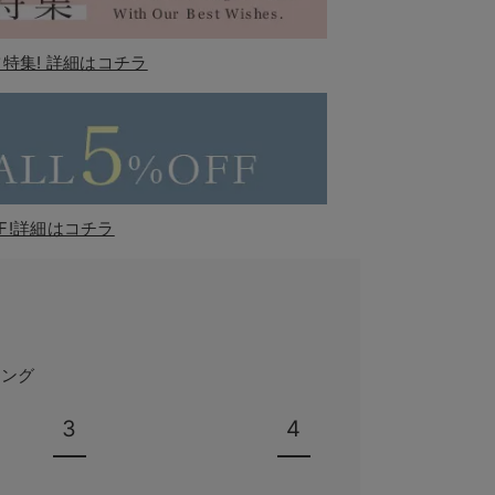
特集! 詳細はコチラ
F!詳細はコチラ
キング
3
4