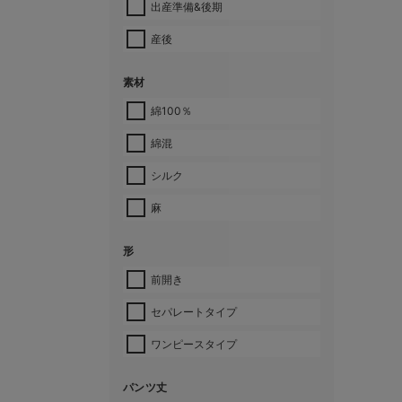
出産準備&後期
産後
素材
綿100％
綿混
シルク
麻
形
前開き
セパレートタイプ
ワンピースタイプ
パンツ丈