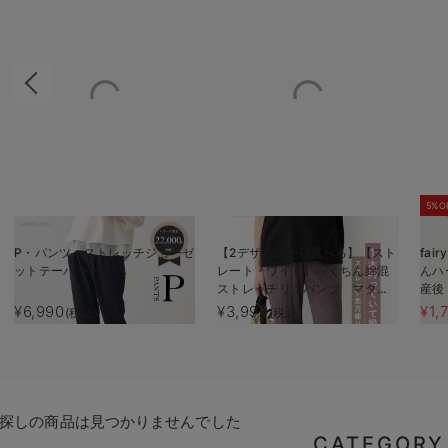
5%O
P・パンツ ストレッチジョーゼ
【2デザインから選べる】【スト
fa
ットテーパード
レート・ワイド】らくちん綿混
んハ
ストレッチリブパンツ マタニ
産後
ティ・産後【出産後も長く使え
¥6,990
¥3,990
¥1,
(税込)
(税込)
る】
探しの商品は見つかりませんでした
CATEGORY