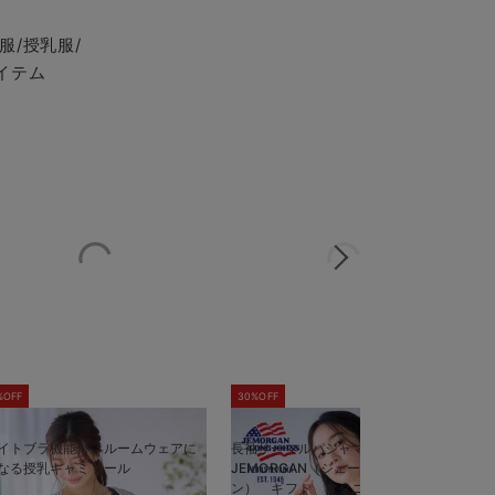
服/授乳服/
イテム
%OFF
30%OFF
5
イトブラ機能付 ルームウェアに
長袖サーマルパジャマ3点セット
半
なる授乳キャミソール
JEMORGAN（ジェーイーモーガ
J
ン） ギフト マタニティ・産後
ン