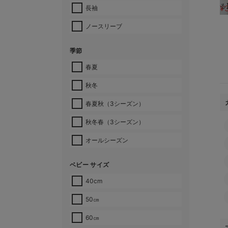
る
¥
長袖
ノースリーブ
季節
春夏
秋冬
春夏秋（3シーズン）
秋冬春（3シーズン）
オールシーズン
ベビー サイズ
40cm
50㎝
60㎝