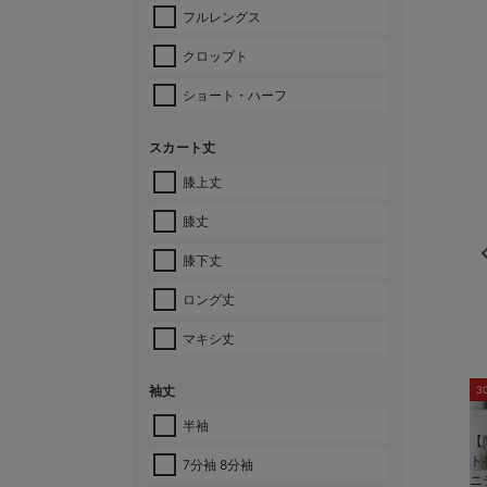
フルレングス
クロップト
ショート・ハーフ
スカート丈
膝上丈
膝丈
膝下丈
ロング丈
マキシ丈
袖丈
3
半袖
【
ト
7分袖 8分袖
ニ