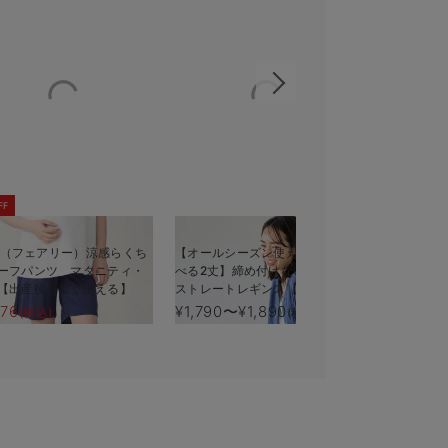
FF
iry（フェアリー）涼感らくち
【オールシーズン使える】【選
裾が床につ
ーフパンツ マタニティ・
べる2丈】締め付けない綿混リブ
できるラン
【出産後も長く使える】
ストレートレギンス【産後まで
パンツ マ
長く使える】
産後も長く
776
¥1,790〜¥1,890
¥5,990
(税込)
(税込)
(税