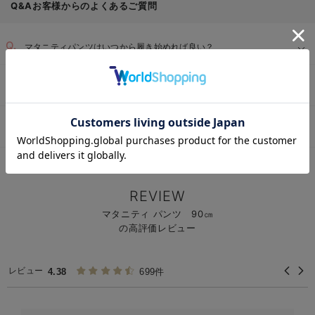
Q&Aお客様からのよくあるご質問
マタニティパンツはいつから履き始めれば良い？
普通のパンツ（大きめサイズ）とマタニティパンツの違いは？
お気に入り商品を確認する
マタニティパンツを選ぶときのポイントや、サイズの目安は？
マタニティTOP
マタニティ・授乳服 全商品
マタニティウェア
マタニテ
＞
＞
＞
伸縮性の高いウエスト：
REVIEW
着脱しやすい設計：
マタニティ パンツ 90㎝
【1】
の高評価レビュー
【2】
負担軽減とシルエット維持：
【3】
レビュー
4.38
699件