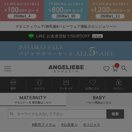
2026/NewArrival
送料495円(一部地域を除く) 7,700円以上で送料無料
マタニティウェア/授乳服&ベビーウェア通販のエンジェリーベ
LINE お友達登録で500円OFF
click
0
新作
カテゴリ
ランキング
お気に入り
ログイン
MATERNITY
BABY
戻る
戻る
戻る
戻る
戻る
戻る
戻る
戻る
戻る
戻る
戻る
戻る
戻る
戻る
戻る
戻る
戻る
戻る
戻る
戻る
戻る
戻る
戻る
戻る
戻る
戻る
戻る
戻る
戻る
戻る
戻る
カートに入れる
マタニティ & 授乳服はこちら
ベビー用品はこちら
マタニティウェア全て
マタニティ 下着・インナー全て
授乳服全て
マタニティ フォーマル全て
授乳用品全て
マタニティレッグウェア全て
マタニティ ボディケア全て
アウトレット全て
特集全て
再入荷全て
送料無料アイテム全て
ブラキャミ おまとめ
【37周年祭セール】
気温差別オススメアイ
マタニティウェア お
こだわりの履き心地！
出産準備応援割全て
春のマタニティワンピ
Gift Selection 
冬の冷え対策インナー
入院準備の持ち物チェ
冬のあったか特集全て
閉じる
マタニティ ワンピース
授乳ワンピース
マタニティ スーツ
妊婦用 抱き枕・授乳クッション
マタニティストッキング・タイツ
妊娠線クリーム
【アウトレット】ワンピース
抗菌防臭加工
再入荷｜インナー
授乳ブラ・マタニティブラ（マタニティインナー・産後用品）
ワンピース
【37周年祭セール】2
【15℃】3月下旬～
動きやすく着回しでき
強撚スムース(コスパ
【おまとめ割】パジャ
カジュアル
ジャケット派
マタニティパジャマ
【オフィスカジュアル
レギンスタイプ
【フォーマル】ワンピ
【ベビー】長袖
ハンカチ
快適ウェア10%OFF
セットアップ・ レイ
〜3,000円（税込）
薄くてあったか
入院してすぐ使うグッ
【冬のあったか特集】
#新作アイテム
#お宮参り
#パジャマ