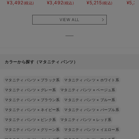
ト半袖ティアード
ト半袖フレアワン
にもなる授乳キャ
JEMO
¥3,492
¥3,492
¥5,215
¥5,3
(税込)
(税込)
(税込)
ネグリジェ マタ
ピース マタニテ
ミソール
ェーイ
ニティ・産後【出
ィ・産後【出産後
ン） 
産後も長く使え
も長く使える】
タニテ
VIEW ALL
る】
【出産
える】
カラーから探す（マタニティ パンツ）
マタニティ パンツ
×
ブラック系
マタニティ パンツ
×
ホワイト系
マタニティ パンツ
×
グレー系
マタニティ パンツ
×
ベージュ系
マタニティ パンツ
×
ブラウン系
マタニティ パンツ
×
ブルー系
マタニティ パンツ
×
ネイビー系
マタニティ パンツ
×
パープル系
マタニティ パンツ
×
ピンク系
マタニティ パンツ
×
レッド系
マタニティ パンツ
×
グリーン系
マタニティ パンツ
×
イエロー系