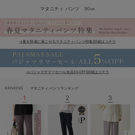
マタニティ パンツ
マタニティ ショーツ
授乳トップス
マタニティ オフィス 通勤服
授乳 ケープ
マタニティレギンス
【アウトレット】トップス・授乳トップス
透け防止
再入荷｜アウター
トップス
【37周年祭セール】4
【〜10℃】3月中旬
涼しくて可愛い「ワン
デニム
きれいめトップス派
マタニティインナー
【オフィスカジュアル
パンツタイプ
【フォーマル】ボトム
【ベビー】半袖
2WAYオール
Aライン ・フレアワ
〜5,000円（税込）
綿混素材
赤ちゃんへ使うもの
【冬のあったか特集】
マタニティ パンツ 90㎝
マタニティ スカート
妊婦帯・腹帯・産前ガードル
マタニティ ドレス（結婚式・お呼ばれ）
【アウトレット】ボトムス
見えてもカワイイ
パンツ
レギンス
きれいめスカート派
ベビー
【フォーマル】トップ
【ベビー】グッズ
コンビ肌着
Iライン ・タイトシ
〜10,000円（税込）
腹巻・ひざ上パンツ
産後に使うグッズ
【冬のあったか特集】
マタニティ トップス
マタニティ 授乳 キャミソール
マタニティ フォーマル パンツ・ボトムス
【アウトレット】パジャマ
コットン素材
スカート
オフィス
きれいめ美脚パンツ派
短肌着
快適ウェア10%OFF
ジャンパースカート/
10,001円（税込）〜
保温&リカバリー
【冬のあったか特集】
マタニティ アウター（コート）・ママコート
産褥ショーツ
【アウトレット】インナー
冷房対策
パジャマ
ツィード派
セット
ワーク・オフィス
女の子におススメのギ
レギンス・タイツ
→夏を快適に過ごせるマタニティパンツ特集!詳細はコチラ
骨盤・マタニティベルト （妊娠中・産後）
【アウトレット】ベビー
接触冷感素材
インナー
MAX55%OFF ブラッ
王道シンプル派
カジュアル
男の子におススメのギ
カップ付きインナー
産後 ガードル インナー
Tシャツブラ
雑貨
セットアップ派
フォーマル / オケー
定番ギフト
あったか度◎
→パジャマサマーセール全品5%OFF!詳細はコチラ
マタニティ 腹巻き
ブラトップ
ベビー
あったかアイテム｜ベ
もらって嬉しいギフト
裏起毛素材
RANKING
マタニティ パンツランキング
親子セット
かわいくておもしろい
1
2
3
快適機能ウェア特集 トップス
何枚あっても嬉しいア
快適機能ウェア特集 ボトムス
長く使えるアイテム
快適機能ウェア特集 パジャマ
お部屋映えアイテム