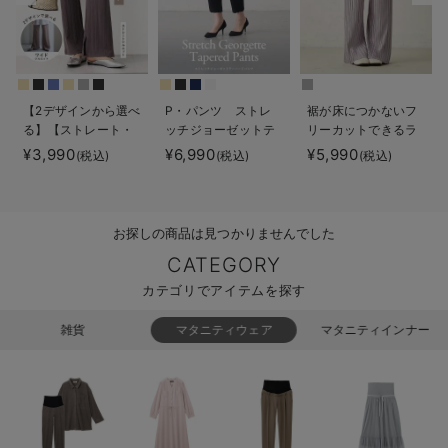
erbaviva（エルバビーバ）
安心の日本製。先輩ママが買ってよかった！本当に必要な出産準備品
ハレの日に着るANGELIEBEのセレモニー
【2デザインから選べ
P・パンツ ストレ
裾が床につかないフ
る】【ストレート・
ッチジョーゼットテ
リーカットできるラ
買って正解！高評価レビューアイテム
ワイド】らくちん綿
ーパード
ンダムプリーツワイ
¥3,990
¥6,990
¥5,990
(税込)
(税込)
(税込)
混ストレッチリブパ
ドパンツ マタニテ
冬に可愛いニットがお得！
ンツ マタニティ・
ィ・産後【出産後も
産後【出産後も長く
長く使える】
親子コーデ｜ママとベビーにおすすめ！
使える】
お探しの商品は見つかりませんでした
CATEGORY
便利な育児家電
カテゴリでアイテムを探す
Gift Selection 出産祝い
雑貨
マタニティウェア
マタニティインナー
ロンパースはいつからいつまで使う？選ぶポイントも解説！
保育園・入園準備特集
ファルスカ