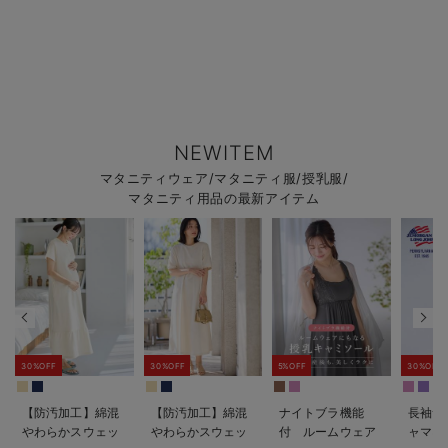
NEWITEM
マタニティウェア/マタニティ服/授乳服/
マタニティ用品の最新アイテム
30%OFF
30%OFF
5%OFF
30%OFF
【防汚加工】綿混
【防汚加工】綿混
ナイトブラ機能
長袖サ
やわらかスウェッ
やわらかスウェッ
付 ルームウェア
ャマ3