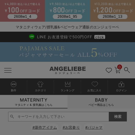
2026/NewArrival
送料495円(一部地域を除く) 7,700円以上で送料無料
マタニティウェア/授乳服&ベビーウェア通販のエンジェリーベ
LINE お友達登録で500円OFF
click
0
新作
カテゴリ
ランキング
お気に入り
ログイン
MATERNITY
BABY
戻る
戻る
戻る
戻る
戻る
戻る
戻る
戻る
戻る
戻る
戻る
戻る
戻る
戻る
戻る
戻る
戻る
戻る
戻る
戻る
戻る
戻る
戻る
戻る
戻る
戻る
戻る
戻る
戻る
戻る
戻る
カートに入れる
マタニティ & 授乳服はこちら
ベビー用品はこちら
マタニティウェア全て
マタニティ 下着・インナー全て
授乳服全て
マタニティ フォーマル全て
授乳用品全て
マタニティレッグウェア全て
マタニティ ボディケア全て
アウトレット全て
特集全て
再入荷全て
送料無料アイテム全て
ブラキャミ おまとめ
【37周年祭セール】
気温差別オススメアイ
マタニティウェア お
こだわりの履き心地！
出産準備応援割全て
春のマタニティワンピ
Gift Selection 
冬の冷え対策インナー
入院準備の持ち物チェ
冬のあったか特集全て
閉じる
マタニティ ワンピース
授乳ワンピース
マタニティ スーツ
妊婦用 抱き枕・授乳クッション
マタニティストッキング・タイツ
妊娠線クリーム
【アウトレット】ワンピース
抗菌防臭加工
再入荷｜インナー
授乳ブラ・マタニティブラ（マタニティインナー・産後用品）
ワンピース
【37周年祭セール】2
【15℃】3月下旬～
動きやすく着回しでき
強撚スムース(コスパ
【おまとめ割】パジャ
カジュアル
ジャケット派
マタニティパジャマ
【オフィスカジュアル
レギンスタイプ
【フォーマル】ワンピ
【ベビー】長袖
ハンカチ
快適ウェア10%OFF
セットアップ・ レイ
〜3,000円（税込）
薄くてあったか
入院してすぐ使うグッ
【冬のあったか特集】
#新作アイテム
#お宮参り
#パジャマ