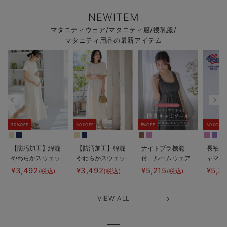
NEWITEM
マタニティウェア/マタニティ服/授乳服/
マタニティ用品の最新アイテム
30%OFF
30%OFF
5%OFF
30%OFF
【防汚加工】綿混
【防汚加工】綿混
ナイトブラ機能
長袖サ
やわらかスウェッ
やわらかスウェッ
付 ルームウェア
ャマ3
ト半袖ティアード
ト半袖フレアワン
にもなる授乳キャ
JEMO
¥3,492
¥3,492
¥5,215
¥5,3
(税込)
(税込)
(税込)
ネグリジェ マタ
ピース マタニテ
ミソール
ェーイ
ニティ・産後【出
ィ・産後【出産後
ン） 
産後も長く使え
も長く使える】
タニテ
VIEW ALL
る】
【出産
える】