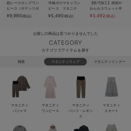
総レースロングワン
半袖ポロマキシワン
【防汚加工】綿混や
erbaviva（エルバビーバ）
ピース（サテンリボ
ピース マタニテ
わらかスウェット半
ンベルト付） マタ
ィ・授乳服【出産後
袖フレアワンピー
¥9,990
¥5,490
¥3,492
(税込)
(税込)
(税込)
安心の日本製。先輩ママが買ってよかった！本当に必要な出産準備品
ニティ・授乳服【出
も長く使える】
ス マタニティ・産
産後も長く使える】
後【出産後も長く使
ハレの日に着るANGELIEBEのセレモニー
える】
お探しの商品は見つかりませんでした
買って正解！高評価レビューアイテム
CATEGORY
カテゴリでアイテムを探す
冬に可愛いニットがお得！
雑貨
マタニティウェア
マタニティインナー
親子コーデ｜ママとベビーにおすすめ！
便利な育児家電
Gift Selection 出産祝い
ロンパースはいつからいつまで使う？選ぶポイントも解説！
マタニティ
マタニティ
マタニティ
マタニティ
パジャマ
ワンピース
パンツ・レギン
スカート
保育園・入園準備特集
ス
ファルスカ