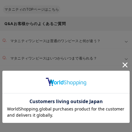
マタニティのTOPページはこちら
Q&Aお客様からのよくあるご質問
マタニティワンピースは普通のワンピースと何が違う？
マタニティワンピースはいつからいつまで着られる？
マタニティワンピースはどのようなシーンで着られる？
マタニティTOP
マタニティ・授乳服 全商品
マタニティウェア
マタニテ
＞
＞
＞
お気に入り商品を確認する
REVIEW
マタニティ ワンピース 前開き
の高評価レビュー