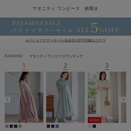
マタニティ パンツ
マタニティ ショーツ
授乳トップス
マタニティ オフィス 通勤服
授乳 ケープ
マタニティレギンス
【アウトレット】トップス・授乳トップス
透け防止
再入荷｜アウター
トップス
【37周年祭セール】4
【〜10℃】3月中旬
涼しくて可愛い「ワン
デニム
きれいめトップス派
マタニティインナー
【オフィスカジュアル
パンツタイプ
【フォーマル】ボトム
【ベビー】半袖
2WAYオール
Aライン ・フレアワ
〜5,000円（税込）
綿混素材
赤ちゃんへ使うもの
【冬のあったか特集】
マタニティ ワンピース 前開き
マタニティ スカート
妊婦帯・腹帯・産前ガードル
マタニティ ドレス（結婚式・お呼ばれ）
【アウトレット】ボトムス
見えてもカワイイ
パンツ
レギンス
きれいめスカート派
ベビー
【フォーマル】トップ
【ベビー】グッズ
コンビ肌着
Iライン ・タイトシ
〜10,000円（税込）
腹巻・ひざ上パンツ
産後に使うグッズ
【冬のあったか特集】
マタニティ トップス
マタニティ 授乳 キャミソール
マタニティ フォーマル パンツ・ボトムス
【アウトレット】パジャマ
コットン素材
スカート
オフィス
きれいめ美脚パンツ派
短肌着
快適ウェア10%OFF
ジャンパースカート/
10,001円（税込）〜
保温&リカバリー
【冬のあったか特集】
マタニティ アウター（コート）・ママコート
産褥ショーツ
【アウトレット】インナー
冷房対策
パジャマ
ツィード派
セット
ワーク・オフィス
女の子におススメのギ
レギンス・タイツ
→パジャマサマーセール全品5%OFF!詳細はコチラ
骨盤・マタニティベルト （妊娠中・産後）
【アウトレット】ベビー
接触冷感素材
インナー
MAX55%OFF ブラッ
王道シンプル派
カジュアル
男の子におススメのギ
カップ付きインナー
RANKING
マタニティ ワンピースランキング
産後 ガードル インナー
Tシャツブラ
雑貨
セットアップ派
フォーマル / オケー
定番ギフト
あったか度◎
1
2
3
マタニティ 腹巻き
ブラトップ
ベビー
あったかアイテム｜ベ
もらって嬉しいギフト
裏起毛素材
親子セット
かわいくておもしろい
快適機能ウェア特集 トップス
何枚あっても嬉しいア
快適機能ウェア特集 ボトムス
長く使えるアイテム
30%OFF
快適機能ウェア特集 パジャマ
お部屋映えアイテム