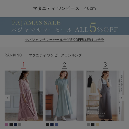
マタニティ パンツ
マタニティ ショーツ
授乳トップス
マタニティ オフィス 通勤服
授乳 ケープ
マタニティレギンス
【アウトレット】トップス・授乳トップス
透け防止
再入荷｜アウター
トップス
【37周年祭セール】4
【〜10℃】3月中旬
涼しくて可愛い「ワン
デニム
きれいめトップス派
マタニティインナー
【オフィスカジュアル
パンツタイプ
【フォーマル】ボトム
【ベビー】半袖
2WAYオール
Aライン ・フレアワ
〜5,000円（税込）
綿混素材
赤ちゃんへ使うもの
【冬のあったか特集】
マタニティ ワンピース 40cm
マタニティ スカート
妊婦帯・腹帯・産前ガードル
マタニティ ドレス（結婚式・お呼ばれ）
【アウトレット】ボトムス
見えてもカワイイ
パンツ
レギンス
きれいめスカート派
ベビー
【フォーマル】トップ
【ベビー】グッズ
コンビ肌着
Iライン ・タイトシ
〜10,000円（税込）
腹巻・ひざ上パンツ
産後に使うグッズ
【冬のあったか特集】
マタニティ トップス
マタニティ 授乳 キャミソール
マタニティ フォーマル パンツ・ボトムス
【アウトレット】パジャマ
コットン素材
スカート
オフィス
きれいめ美脚パンツ派
短肌着
快適ウェア10%OFF
ジャンパースカート/
10,001円（税込）〜
保温&リカバリー
【冬のあったか特集】
マタニティ アウター（コート）・ママコート
産褥ショーツ
【アウトレット】インナー
冷房対策
パジャマ
ツィード派
セット
ワーク・オフィス
女の子におススメのギ
レギンス・タイツ
→パジャマサマーセール全品5%OFF!詳細はコチラ
骨盤・マタニティベルト （妊娠中・産後）
【アウトレット】ベビー
接触冷感素材
インナー
MAX55%OFF ブラッ
王道シンプル派
カジュアル
男の子におススメのギ
カップ付きインナー
RANKING
マタニティ ワンピースランキング
産後 ガードル インナー
Tシャツブラ
雑貨
セットアップ派
フォーマル / オケー
定番ギフト
あったか度◎
1
2
3
マタニティ 腹巻き
ブラトップ
ベビー
あったかアイテム｜ベ
もらって嬉しいギフト
裏起毛素材
親子セット
かわいくておもしろい
快適機能ウェア特集 トップス
何枚あっても嬉しいア
快適機能ウェア特集 ボトムス
長く使えるアイテム
快適機能ウェア特集 パジャマ
お部屋映えアイテム