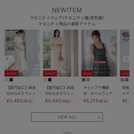
NEWITEM
マタニティウェア/マタニティ服/授乳服/
マタニティ用品の最新アイテム
30%OFF
30%OFF
5%OFF
30%OFF
【防汚加工】綿混
【防汚加工】綿混
ナイトブラ機能
長袖サ
やわらかスウェッ
やわらかスウェッ
付 ルームウェア
ャマ3
ト半袖ティアード
ト半袖フレアワン
にもなる授乳キャ
JEMO
¥3,492
¥3,492
¥5,215
¥5,3
(税込)
(税込)
(税込)
ネグリジェ マタ
ピース マタニテ
ミソール
ェーイ
ニティ・産後【出
ィ・産後【出産後
ン） 
産後も長く使え
も長く使える】
タニテ
VIEW ALL
る】
【出産
える】