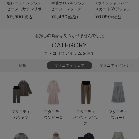
総レースロングワン
半袖ポロマキシワン
Aラインジャンパー
erbaviva（エルバビーバ）
ピース（サテンリボ
ピース マタニテ
スカート(Wアジャス
ンベルト付） マタ
ィ・授乳服【出産後
ター付) マタニテ
¥9,990
¥5,490
¥6,990
(税込)
(税込)
(税込)
安心の日本製。先輩ママが買ってよかった！本当に必要な出産準備品
ニティ・授乳服【出
も長く使える】
ィ・授乳服【出産後
産後も長く使える】
も長く着られる】
ハレの日に着るANGELIEBEのセレモニー
お探しの商品は見つかりませんでした
買って正解！高評価レビューアイテム
CATEGORY
カテゴリでアイテムを探す
冬に可愛いニットがお得！
雑貨
マタニティウェア
マタニティインナー
親子コーデ｜ママとベビーにおすすめ！
便利な育児家電
Gift Selection 出産祝い
ロンパースはいつからいつまで使う？選ぶポイントも解説！
マタニティ
マタニティ
マタニティ
マタニティ
パジャマ
ワンピース
パンツ・レギン
スカート
保育園・入園準備特集
ス
ファルスカ