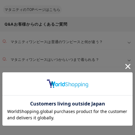
マタニティのTOPページはこちら
Q&Aお客様からのよくあるご質問
マタニティワンピースは普通のワンピースと何が違う？
マタニティワンピースはいつからいつまで着られる？
マタニティワンピースはどのようなシーンで着られる？
マタニティTOP
マタニティ・授乳服 全商品
マタニティウェア
マタニテ
＞
＞
＞
お気に入り商品を確認する
REVIEW
マタニティ ワンピース 40cm
の高評価レビュー