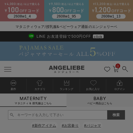
2026/NewArrival
送料495円(一部地域を除く) 7,700円以上で送料無料
マタニティウェア/授乳服&ベビーウェア通販のエンジェリーベ
LINE お友達登録で500円OFF
click
0
新作
カテゴリ
ランキング
お気に入り
ログイン
MATERNITY
BABY
戻る
戻る
戻る
戻る
戻る
戻る
戻る
戻る
戻る
戻る
戻る
戻る
戻る
戻る
戻る
戻る
戻る
戻る
戻る
戻る
戻る
戻る
戻る
戻る
戻る
戻る
戻る
戻る
戻る
戻る
戻る
カートに入れる
マタニティ & 授乳服はこちら
ベビー用品はこちら
マタニティウェア全て
マタニティ 下着・インナー全て
授乳服全て
マタニティ フォーマル全て
授乳用品全て
マタニティレッグウェア全て
マタニティ ボディケア全て
アウトレット全て
特集全て
再入荷全て
送料無料アイテム全て
ブラキャミ おまとめ
【37周年祭セール】
気温差別オススメアイ
マタニティウェア お
こだわりの履き心地！
出産準備応援割全て
春のマタニティワンピ
Gift Selection 
冬の冷え対策インナー
入院準備の持ち物チェ
冬のあったか特集全て
閉じる
マタニティ ワンピース
授乳ワンピース
マタニティ スーツ
妊婦用 抱き枕・授乳クッション
マタニティストッキング・タイツ
妊娠線クリーム
【アウトレット】ワンピース
抗菌防臭加工
再入荷｜インナー
授乳ブラ・マタニティブラ（マタニティインナー・産後用品）
ワンピース
【37周年祭セール】2
【15℃】3月下旬～
動きやすく着回しでき
強撚スムース(コスパ
【おまとめ割】パジャ
カジュアル
ジャケット派
マタニティパジャマ
【オフィスカジュアル
レギンスタイプ
【フォーマル】ワンピ
【ベビー】長袖
ハンカチ
快適ウェア10%OFF
セットアップ・ レイ
〜3,000円（税込）
薄くてあったか
入院してすぐ使うグッ
【冬のあったか特集】
#新作アイテム
#お宮参り
#パジャマ