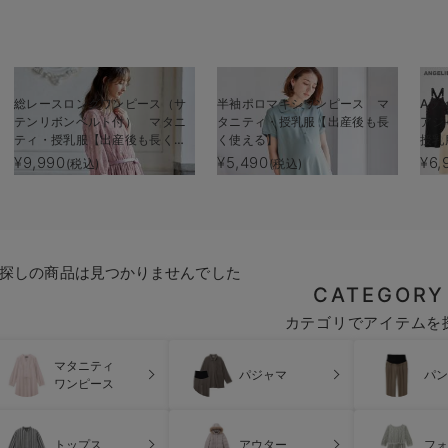
総レースロングワンピース（サ
半袖ポロマキシワンピース マ
Aラ
テンリボンベルト付） マタニ
タニティ・授乳服【出産後も長
アジ
ティ・授乳服【出産後も長く使
く使える】
授乳
える】
る】
¥9,990
¥5,490
¥6,
(税込)
(税込)
探しの商品は見つかりませんでした
CATEGORY
カテゴリでアイテムを
マタニティ
パジャマ
パン
ワンピース
トップス
アウター
フォ