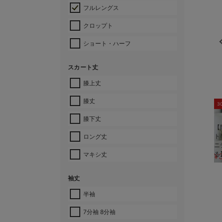
フルレングス
クロップト
ショート・ハーフ
スカート丈
膝上丈
膝丈
3
膝下丈
【
ト
ロング丈
ニ
る
マキシ丈
¥
袖丈
半袖
7分袖 8分袖