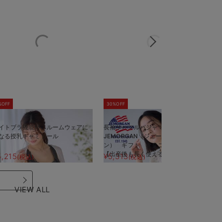
%OFF
30%OFF
5
イトブラ機能付 ルームウェアに
長袖サーマルパジャマ3点セット
半
なる授乳キャミソール
JEMORGAN（ジェーイーモーガ
J
ン） ギフト マタニティ・産後
ン
【出産後も長く使える】
【
5,215
¥5,313
¥
(税込)
(税込)
VIEW ALL