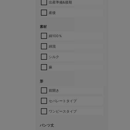
出産準備&後期
産後
素材
綿100％
綿混
シルク
麻
形
前開き
セパレートタイプ
ワンピースタイプ
パンツ丈