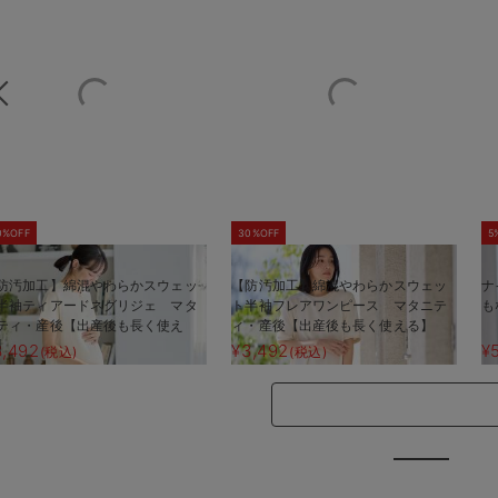
0%OFF
30%OFF
5
防汚加工】綿混やわらかスウェッ
【防汚加工】綿混やわらかスウェッ
ナ
半袖ティアードネグリジェ マタ
ト半袖フレアワンピース マタニテ
も
ティ・産後【出産後も長く使え
ィ・産後【出産後も長く使える】
】
3,492
¥3,492
¥
(税込)
(税込)