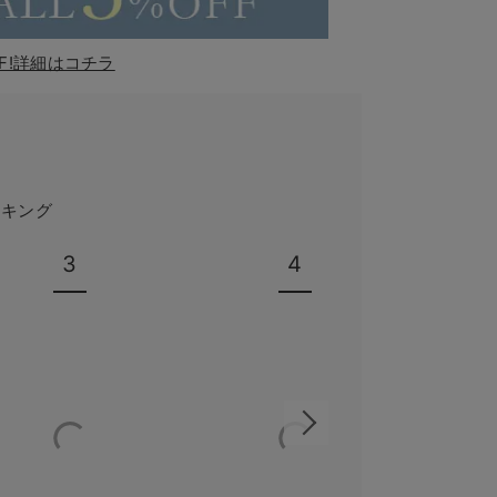
F!詳細はコチラ
ンキング
3
4