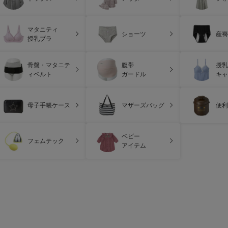
マタニティ
ショーツ
産褥
授乳ブラ
骨盤・マタニテ
腹帯
授乳
ィベルト
ガードル
キャ
母子手帳ケース
マザーズバッグ
便利
ベビー
フェムテック
アイテム