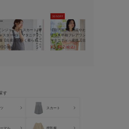
30%OFF
インジャンパースカート(W
【防汚加工】綿混やわらかスウ
【コットン1
ャスター付) マタニティ・
ェット半袖フレアワンピース
フレンチス
服【出産後も長く着られ
マタニティ・産後【出産後も長
タニティ・
く使える】
も長く使え
990
¥3,492
¥4,990
(税込)
(税込)
(税
探す
ツ
スカート
ーマル
授乳服