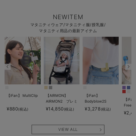
NEWITEM
マタニティウェア/マタニティ服/授乳服/
マタニティ用品の最新アイテム
【iFan】 MultiClip
【AIRMON】
【iFan】
【iFan
AIRMON2 プレミ
Bodyblow2S
Freeze
アム
¥880
¥14,850
¥3,278
(税込)
(税込)
(税込)
¥2,4
VIEW ALL