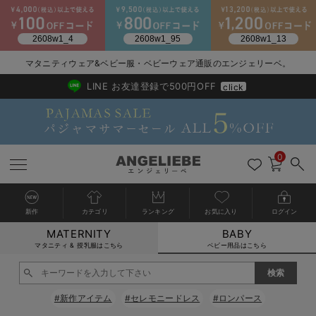
2026/NewArrival
送料495円(一部地域を除く) 7,700円以上で送料無料
マタニティウェア&ベビー服・ベビーウェア通販のエンジェリーベ。
LINE お友達登録で500円OFF
click
0
新作
カテゴリ
ランキング
お気に入り
ログイン
MATERNITY
BABY
戻る
戻る
戻る
戻る
戻る
戻る
戻る
戻る
戻る
戻る
戻る
戻る
戻る
戻る
戻る
戻る
戻る
戻る
戻る
戻る
戻る
戻る
戻る
戻る
戻る
戻る
戻る
戻る
戻る
戻る
戻る
カートに入れる
マタニティ & 授乳服はこちら
ベビー用品はこちら
新生児服全て
ベビー服全て
シーズンアイテム全て
ベビー・新生児 寝具全て
ベビー 雑貨全て
お出かけグッズ全て
ベビー｜季節の特集全て
アウトレット全て
特集全て
再入荷全て
送料無料アイテム全て
ブラキャミ おまとめ
【37周年祭セール】
気温差別オススメアイ
マタニティウェア お
こだわりの履き心地！
出産準備応援割全て
春のマタニティワンピ
Gift Selection 
冬の冷え対策インナー
入院準備の持ち物チェ
冬のあったか特集全て
閉じる
出産準備
ロンパース・カバーオール
甚平・浴衣
ベビーベッド・布団 （ベビー・新生児）
ベビーカー
猛暑からベビーを守るひんやりグッズ
【アウトレット】ワンピース
抗菌防臭加工
再入荷｜インナー
ベビーチェア（ハイローチェア）・ベビーラック
ワンピース
【37周年祭セール】2
【15℃】3月下旬～
動きやすく着回しでき
強撚スムース(コスパ
【おまとめ割】パジャ
カジュアル
ジャケット派
マタニティパジャマ
【オフィスカジュアル
レギンスタイプ
【フォーマル】ワンピ
【ベビー】長袖
ハンカチ
快適ウェア10%OFF
セットアップ・ レイ
〜3,000円（税込）
薄くてあったか
入院してすぐ使うグッ
【冬のあったか特集】
#新作アイテム
#セレモニードレス
#ロンパース