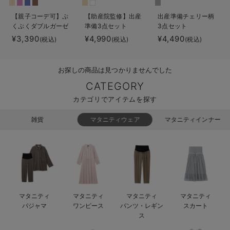
ベビー リュック
erbaviva（エルバビーバ）
【親子コーデ可】ぷ
【助産院監修】出産
出産準備チェリー柄
くぷくダブルガーゼ
準備3点セット
3点セット
ベビー 小物
安心の日本製。先輩ママが買ってよかった！本当に必要な出産準備品
ツーウェイオール
¥3,390
¥4,990
¥4,490
(税込)
(税込)
(税込)
（2wayオール） ロ
ハレの日に着るANGELIEBEのセレモニー
ンパース
お探しの商品は見つかりませんでした
買って正解！高評価レビューアイテム
CATEGORY
冬に可愛いニットがお得！
カテゴリでアイテムを探す
親子コーデ｜ママとベビーにおすすめ！
雑貨
マタニティウェア
マタニティインナー
便利な育児家電
Gift Selection 出産祝い
ロンパースはいつからいつまで使う？選ぶポイントも解説！
マタニティ
マタニティ
マタニティ
マタニティ
保育園・入園準備特集
パジャマ
ワンピース
パンツ・レギン
スカート
ス
ファルスカ