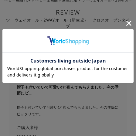
ベビー用品TOP
ベビー全商品
新生児服
ツーウェイオール・2WAYオー
＞
＞
＞
REVIEW
ツーウェイオール・2WAYオール（新生児） クロスオープンタイ
プ
の高評価レビュー
レビュー
4.54
37件
お気に入り商品を確認する
帽子も付いていて可愛い❗️と喜んでもらえました。今の季
節にピ...
帽子も付いていて可愛い❗️と喜んでもらえました。今の季節に
ピッタリです。
ご購入者様