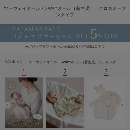
コンビ肌着・新生児/ベビー肌着
ベビー ワンピース
ベビー袴
ベビー ブランケット・タオルケット
子育て便利家電
抱っこ紐
夏のお役立ちベビーウェア
【アウトレット】トップス・授乳トップス
透け防止
再入荷｜アウター
トップス
【37周年祭セール】4
【〜10℃】3月中旬
涼しくて可愛い「ワン
デニム
きれいめトップス派
マタニティインナー
【オフィスカジュアル
パンツタイプ
【フォーマル】ボトム
【ベビー】半袖
2WAYオール
Aライン ・フレアワ
〜5,000円（税込）
綿混素材
赤ちゃんへ使うもの
【冬のあったか特集】
ツーウェイオール・2WAYオール（新生児） クロスオープ
ンタイプ
ツーウェイオール・2WAYオール（新生児）
ベビー パンツ
おくるみ（新生児）
プレイマット・ベビー マット
ベビーケープ
シンカーパイル特集
【アウトレット】ボトムス
見えてもカワイイ
パンツ
レギンス
きれいめスカート派
ベビー
【フォーマル】トップ
【ベビー】グッズ
コンビ肌着
Iライン ・タイトシ
〜10,000円（税込）
腹巻・ひざ上パンツ
産後に使うグッズ
【冬のあったか特集】
ベビー ブルマ
ベビー 雑貨 小物
ベビーの動物なりきり特集
【アウトレット】パジャマ
コットン素材
スカート
オフィス
きれいめ美脚パンツ派
短肌着
快適ウェア10%OFF
ジャンパースカート/
10,001円（税込）〜
保温&リカバリー
【冬のあったか特集】
ベビー スカート
ベビー安全グッズ
ベビー 夏のお役立ちグッズ特集
【アウトレット】インナー
冷房対策
パジャマ
ツィード派
セット
ワーク・オフィス
女の子におススメのギ
レギンス・タイツ
→パジャマサマーセール全品5%OFF!詳細はコチラ
ベビートップス
ベビーおもちゃ
【素材別】ベビーロンパース特集
【アウトレット】ベビー
接触冷感素材
インナー
MAX55%OFF ブラッ
王道シンプル派
カジュアル
男の子におススメのギ
カップ付きインナー
RANKING
ツーウェイオール・2WAYオール（新生児）ランキング
ベビー アウター
メモリアルグッズ
袴ロンパース特集
Tシャツブラ
雑貨
セットアップ派
フォーマル / オケー
定番ギフト
あったか度◎
1
2
3
ベビー セットアップ
授乳・調乳・お食事
ブラトップ
ベビー
あったかアイテム｜ベ
もらって嬉しいギフト
裏起毛素材
スタイ・よだれかけ（新生児・ベビー）
哺乳瓶
親子セット
かわいくておもしろい
ベビー帽子（新生児・乳児）
赤ちゃん 洗剤・洗濯用品・お掃除
快適機能ウェア特集 トップス
何枚あっても嬉しいア
新生児スリーパー・ベビーパジャマ
赤ちゃん お風呂・ベビースキンケア
快適機能ウェア特集 ボトムス
長く使えるアイテム
おむつ関連グッズ
快適機能ウェア特集 パジャマ
ベビーシューズ・ファーストシューズ・ベビー靴下
お部屋映えアイテム