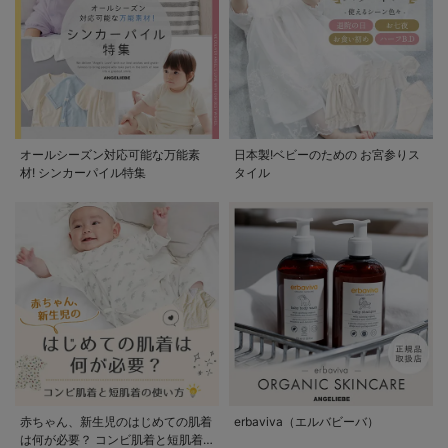
オールシーズン対応可能な万能素
日本製!ベビーのための お宮参りス
材! シンカーパイル特集
タイル
赤ちゃん、新生児のはじめての肌着
erbaviva（エルバビーバ）
は何が必要？ コンビ肌着と短肌着