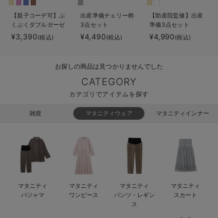
ベビー リュック
erbaviva（エルバビーバ）
【親子コーデ可】ぷ
出産準備チェリー柄
【助産院監修】出産
くぷくダブルガーゼ
3点セット
準備3点セット
ベビー 小物
安心の日本製。先輩ママが買ってよかった！本当に必要な出産準備品
ツーウェイオール
¥3,390
¥4,490
¥4,990
(税込)
(税込)
(税込)
（2wayオール） ロ
ハレの日に着るANGELIEBEのセレモニー
ンパース
お探しの商品は見つかりませんでした
買って正解！高評価レビューアイテム
CATEGORY
冬に可愛いニットがお得！
カテゴリでアイテムを探す
親子コーデ｜ママとベビーにおすすめ！
雑貨
マタニティウェア
マタニティインナー
便利な育児家電
Gift Selection 出産祝い
ロンパースはいつからいつまで使う？選ぶポイントも解説！
マタニティ
マタニティ
マタニティ
マタニティ
保育園・入園準備特集
パジャマ
ワンピース
パンツ・レギン
スカート
ス
ファルスカ