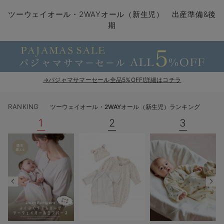
コンビ肌着・新生児/ベビー肌着
ベビー ワンピース
ベビー袴
ベビー ブランケット・タオルケット
子育て便利家電
抱っこ紐
夏のお役立ちベビーウェア
【アウトレット】トップス・授乳トップス
透け防止
再入荷｜アウター
トップス
【37周年祭セール】4
【〜10℃】3月中旬
涼しくて可愛い「ワン
デニム
きれいめトップス派
マタニティインナー
【オフィスカジュアル
パンツタイプ
【フォーマル】ボトム
【ベビー】半袖
2WAYオール
Aライン ・フレアワ
〜5,000円（税込）
綿混素材
赤ちゃんへ使うもの
【冬のあったか特集】
ツーウェイオール・2WAYオール（新生児） 出産準備&後
期
ツーウェイオール・2WAYオール（新生児）
ベビー パンツ
おくるみ（新生児）
プレイマット・ベビー マット
ベビーケープ
シンカーパイル特集
【アウトレット】ボトムス
見えてもカワイイ
パンツ
レギンス
きれいめスカート派
ベビー
【フォーマル】トップ
【ベビー】グッズ
コンビ肌着
Iライン ・タイトシ
〜10,000円（税込）
腹巻・ひざ上パンツ
産後に使うグッズ
【冬のあったか特集】
ベビー ブルマ
ベビー 雑貨 小物
ベビーの動物なりきり特集
【アウトレット】パジャマ
コットン素材
スカート
オフィス
きれいめ美脚パンツ派
短肌着
快適ウェア10%OFF
ジャンパースカート/
10,001円（税込）〜
保温&リカバリー
【冬のあったか特集】
ベビー スカート
ベビー安全グッズ
ベビー 夏のお役立ちグッズ特集
【アウトレット】インナー
冷房対策
パジャマ
ツィード派
セット
ワーク・オフィス
女の子におススメのギ
レギンス・タイツ
→パジャマサマーセール全品5%OFF!詳細はコチラ
ベビートップス
ベビーおもちゃ
【素材別】ベビーロンパース特集
【アウトレット】ベビー
接触冷感素材
インナー
MAX55%OFF ブラッ
王道シンプル派
カジュアル
男の子におススメのギ
カップ付きインナー
RANKING
ツーウェイオール・2WAYオール（新生児）ランキング
ベビー アウター
メモリアルグッズ
袴ロンパース特集
Tシャツブラ
雑貨
セットアップ派
フォーマル / オケー
定番ギフト
あったか度◎
1
2
3
ベビー セットアップ
授乳・調乳・お食事
ブラトップ
ベビー
あったかアイテム｜ベ
もらって嬉しいギフト
裏起毛素材
スタイ・よだれかけ（新生児・ベビー）
哺乳瓶
親子セット
かわいくておもしろい
ベビー帽子（新生児・乳児）
赤ちゃん 洗剤・洗濯用品・お掃除
快適機能ウェア特集 トップス
何枚あっても嬉しいア
新生児スリーパー・ベビーパジャマ
赤ちゃん お風呂・ベビースキンケア
快適機能ウェア特集 ボトムス
長く使えるアイテム
おむつ関連グッズ
快適機能ウェア特集 パジャマ
ベビーシューズ・ファーストシューズ・ベビー靴下
お部屋映えアイテム