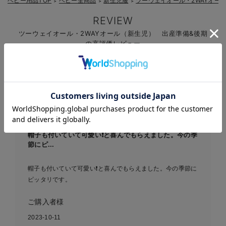
ベビー用品TOP
ベビー全商品
新生児服
ツーウェイオール・2WAYオー
＞
＞
＞
REVIEW
ツーウェイオール・2WAYオール（新生児） 出産準備&後期
の高評価レビュー
レビュー
4.54
37件
お気に入り商品を確認する
帽子も付いていて可愛い❗️と喜んでもらえました。今の季
節にピ...
帽子も付いていて可愛い❗️と喜んでもらえました。今の季節に
ピッタリです。
ご購入者様
2023-10-11