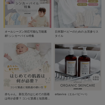
オールシーズン対応可能な万能素
日本製!ベビーのための お宮参りス
材! シンカーパイル特集
タイル
赤ちゃん、新生児のはじめての肌着
erbaviva（エルバビーバ）
は何が必要？ コンビ肌着と短肌着
の使い方