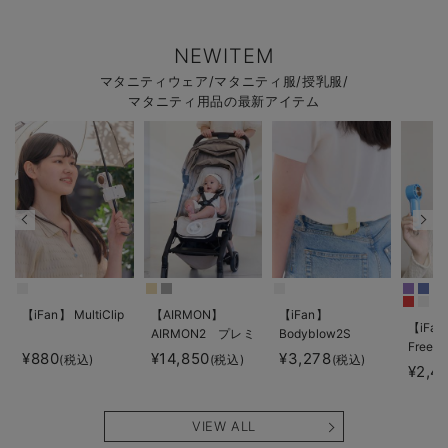
NEWITEM
マタニティウェア/マタニティ服/授乳服/
マタニティ用品の最新アイテム
【iFan】 MultiClip
【AIRMON】
【iFan】
【iFan
AIRMON2 プレミ
Bodyblow2S
Freeze
アム
¥880
¥14,850
¥3,278
(税込)
(税込)
(税込)
¥2,4
VIEW ALL