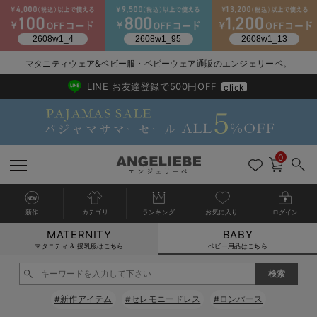
2026/NewArrival
送料495円(一部地域を除く) 7,700円以上で送料無料
マタニティウェア&ベビー服・ベビーウェア通販のエンジェリーベ。
LINE お友達登録で500円OFF
click
0
新作
カテゴリ
ランキング
お気に入り
ログイン
MATERNITY
BABY
戻る
戻る
戻る
戻る
戻る
戻る
戻る
戻る
戻る
戻る
戻る
戻る
戻る
戻る
戻る
戻る
戻る
戻る
戻る
戻る
戻る
戻る
戻る
戻る
戻る
戻る
戻る
戻る
戻る
戻る
戻る
カートに入れる
マタニティ & 授乳服はこちら
ベビー用品はこちら
新生児服全て
ベビー服全て
シーズンアイテム全て
ベビー・新生児 寝具全て
ベビー 雑貨全て
お出かけグッズ全て
ベビー｜季節の特集全て
アウトレット全て
特集全て
再入荷全て
送料無料アイテム全て
ブラキャミ おまとめ
【37周年祭セール】
気温差別オススメアイ
マタニティウェア お
こだわりの履き心地！
出産準備応援割全て
春のマタニティワンピ
Gift Selection 
冬の冷え対策インナー
入院準備の持ち物チェ
冬のあったか特集全て
閉じる
出産準備
ロンパース・カバーオール
甚平・浴衣
ベビーベッド・布団 （ベビー・新生児）
ベビーカー
猛暑からベビーを守るひんやりグッズ
【アウトレット】ワンピース
抗菌防臭加工
再入荷｜インナー
ベビーチェア（ハイローチェア）・ベビーラック
ワンピース
【37周年祭セール】2
【15℃】3月下旬～
動きやすく着回しでき
強撚スムース(コスパ
【おまとめ割】パジャ
カジュアル
ジャケット派
マタニティパジャマ
【オフィスカジュアル
レギンスタイプ
【フォーマル】ワンピ
【ベビー】長袖
ハンカチ
快適ウェア10%OFF
セットアップ・ レイ
〜3,000円（税込）
薄くてあったか
入院してすぐ使うグッ
【冬のあったか特集】
#新作アイテム
#セレモニードレス
#ロンパース