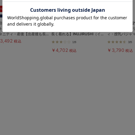
お気に入り商品を確認する
0%OFF
5%OFF
5%OFF
防汚加工】綿混やわらかスウェ
ポコポコガーゼ丸首パジャマ マ
【防汚加工】【2W
ト半袖ティアードネグリジェ
タニティ・授乳パジャマ【産後も
前開き長袖ネグ
タニティ・産後【出産後も長く
長く着れる】INUJIRUSHI（イヌ
ィ・授乳パジャ
える】
ジルシ）
れる】
3,492
税込
1件
3件
￥4,702
￥3,790
税込
税込