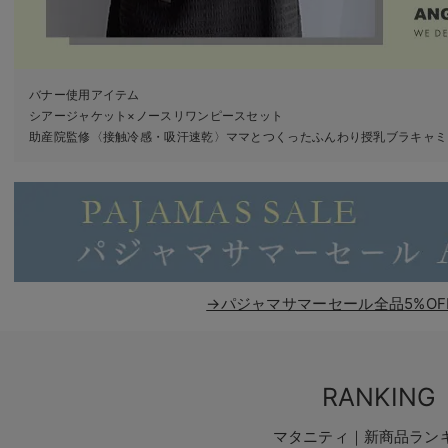
バナー使用アイテム
シアージャケット×ノースリワンピースセット
助産院監修〈接触冷感・吸汗速乾〉ママとつくったふんわり授乳ブラキャミ
→パジャマサマーセール全品5%OF
RANKING
マタニティ｜新商品ラン