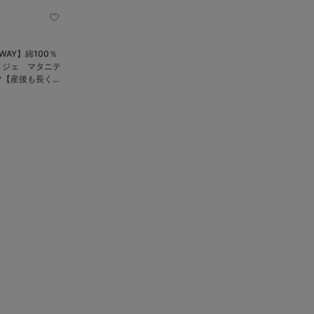
AY】綿100％
リジェ マタニテ
マ【産後も長く着