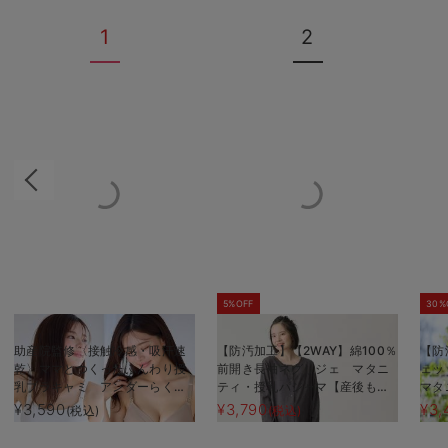
1
2
5%OFF
30%
助産院監修〈接触冷感・吸汗速
【防汚加工】【2WAY】綿100％
【防
乾〉ママとつくったふんわり授
前開き長袖ネグリジェ マタニ
ェッ
乳ブラキャミ アンダーらくら
ティ・授乳パジャマ【産後も長
マタ
くタイプ
く着れる】
く使
¥3,590
¥3,790
¥3,
(税込)
(税込)