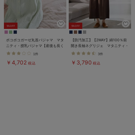
5%OFF
5%OFF
ポコポコガーゼ丸首パジャマ マタ
【防汚加工】【2WAY】綿100％前
ニティ・授乳パジャマ【産後も長く
開き長袖ネグリジェ マタニティ・
着れる】INUJIRUSHI（イヌジル
授乳パジャマ【産後も長く着れる】
1件
3件
シ）
￥4,702
￥3,790
税込
税込