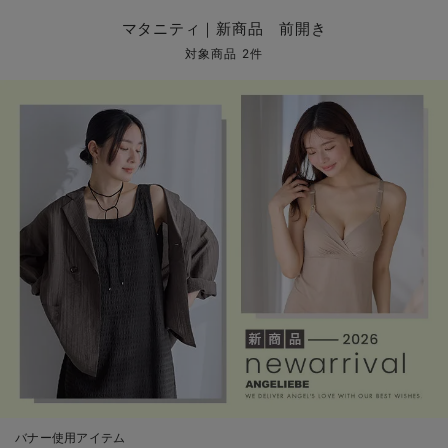
マタニティ パンツ
マタニティ ショーツ
授乳トップス
マタニティ オフィス 通勤服
授乳 ケープ
マタニティレギンス
【アウトレット】トップス・授乳トップス
透け防止
再入荷｜アウター
トップス
【37周年祭セール】4
【〜10℃】3月中旬
涼しくて可愛い「ワン
デニム
きれいめトップス派
マタニティインナー
【オフィスカジュアル
パンツタイプ
【フォーマル】ボトム
【ベビー】半袖
2WAYオール
Aライン ・フレアワ
〜5,000円（税込）
綿混素材
赤ちゃんへ使うもの
【冬のあったか特集】
マタニティ｜新商品 前開き
マタニティ スカート
妊婦帯・腹帯・産前ガードル
マタニティ ドレス（結婚式・お呼ばれ）
【アウトレット】ボトムス
見えてもカワイイ
パンツ
レギンス
きれいめスカート派
ベビー
【フォーマル】トップ
【ベビー】グッズ
コンビ肌着
Iライン ・タイトシ
〜10,000円（税込）
腹巻・ひざ上パンツ
産後に使うグッズ
【冬のあったか特集】
対象商品 2件
マタニティ トップス
マタニティ 授乳 キャミソール
マタニティ フォーマル パンツ・ボトムス
【アウトレット】パジャマ
コットン素材
スカート
オフィス
きれいめ美脚パンツ派
短肌着
快適ウェア10%OFF
ジャンパースカート/
10,001円（税込）〜
保温&リカバリー
【冬のあったか特集】
マタニティ アウター（コート）・ママコート
産褥ショーツ
【アウトレット】インナー
冷房対策
パジャマ
ツィード派
セット
ワーク・オフィス
女の子におススメのギ
レギンス・タイツ
骨盤・マタニティベルト （妊娠中・産後）
【アウトレット】ベビー
接触冷感素材
インナー
MAX55%OFF ブラッ
王道シンプル派
カジュアル
男の子におススメのギ
カップ付きインナー
産後 ガードル インナー
Tシャツブラ
雑貨
セットアップ派
フォーマル / オケー
定番ギフト
あったか度◎
マタニティ 腹巻き
ブラトップ
ベビー
あったかアイテム｜ベ
もらって嬉しいギフト
裏起毛素材
親子セット
かわいくておもしろい
快適機能ウェア特集 トップス
何枚あっても嬉しいア
快適機能ウェア特集 ボトムス
長く使えるアイテム
快適機能ウェア特集 パジャマ
お部屋映えアイテム
バナー使用アイテム