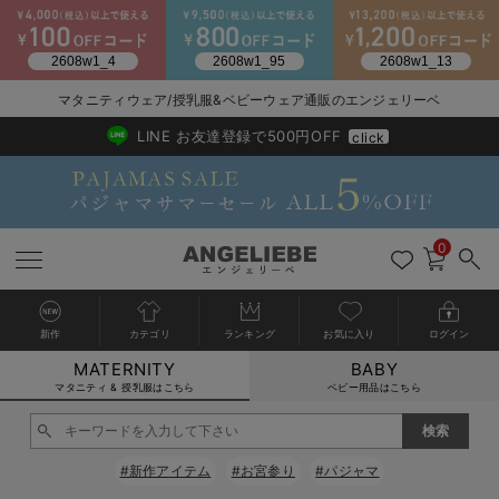
2026/NewArrival
送料495円(一部地域を除く) 7,700円以上で送料無料
マタニティウェア/授乳服&ベビーウェア通販のエンジェリーベ
LINE お友達登録で500円OFF
click
0
新作
カテゴリ
ランキング
お気に入り
ログイン
MATERNITY
BABY
戻る
戻る
戻る
戻る
戻る
戻る
戻る
戻る
戻る
戻る
戻る
戻る
戻る
戻る
戻る
戻る
戻る
戻る
戻る
戻る
戻る
戻る
戻る
戻る
戻る
戻る
戻る
戻る
戻る
戻る
戻る
カートに入れる
マタニティ & 授乳服はこちら
ベビー用品はこちら
マタニティウェア全て
マタニティ 下着・インナー全て
授乳服全て
マタニティ フォーマル全て
授乳用品全て
マタニティレッグウェア全て
マタニティ ボディケア全て
アウトレット全て
特集全て
再入荷全て
送料無料アイテム全て
ブラキャミ おまとめ
【37周年祭セール】
気温差別オススメアイ
マタニティウェア お
こだわりの履き心地！
出産準備応援割全て
春のマタニティワンピ
Gift Selection 
冬の冷え対策インナー
入院準備の持ち物チェ
冬のあったか特集全て
閉じる
マタニティ ワンピース
授乳ワンピース
マタニティ スーツ
妊婦用 抱き枕・授乳クッション
マタニティストッキング・タイツ
妊娠線クリーム
【アウトレット】ワンピース
抗菌防臭加工
再入荷｜インナー
授乳ブラ・マタニティブラ（マタニティインナー・産後用品）
ワンピース
【37周年祭セール】2
【15℃】3月下旬～
動きやすく着回しでき
強撚スムース(コスパ
【おまとめ割】パジャ
カジュアル
ジャケット派
マタニティパジャマ
【オフィスカジュアル
レギンスタイプ
【フォーマル】ワンピ
【ベビー】長袖
ハンカチ
快適ウェア10%OFF
セットアップ・ レイ
〜3,000円（税込）
薄くてあったか
入院してすぐ使うグッ
【冬のあったか特集】
#新作アイテム
#お宮参り
#パジャマ