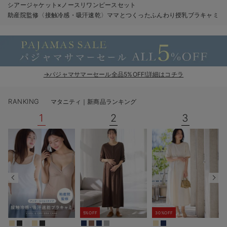
シアージャケット×ノースリワンピースセット
erbaviva（エルバビーバ）
助産院監修〈接触冷感・吸汗速乾〉ママとつくったふんわり授乳ブラキャミ
安心の日本製。先輩ママが買ってよかった！本当に必要な出産準備品
ハレの日に着るANGELIEBEのセレモニー
買って正解！高評価レビューアイテム
→パジャマサマーセール全品5%OFF!詳細はコチラ
冬に可愛いニットがお得！
RANKING
マタニティ｜新商品ランキング
親子コーデ｜ママとベビーにおすすめ！
1
2
3
便利な育児家電
Gift Selection 出産祝い
ロンパースはいつからいつまで使う？選ぶポイントも解説！
保育園・入園準備特集
5%OFF
30%OFF
ファルスカ