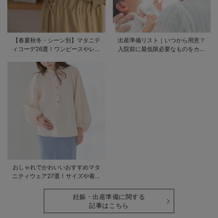
【春夏秋冬・シーン別】マタニテ
出産準備リスト｜いつから用意？
ィコーデ26選！ワンピースやレギ
入院前に最低限必要なものをカテ
ンスを使ったコーデ術をご紹介
ゴリ毎に一挙解説
おしゃれでかわいいおすすめマタ
ニティウェア27選！サイズや着る
時期も詳しく解説
妊娠・出産準備に関する
記事はこちら