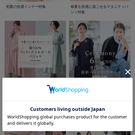
初夏の快適インナー特集
春夏を快適に過ごせるマタニティパ
ンツ特集
先輩ママに最も選ばれている!ぷく
着回しが効く最新ハレの日スタイル
ぷくダブルガーゼパジャマシリーズ
セレモニー6シーン
お気に入り商品を確認する