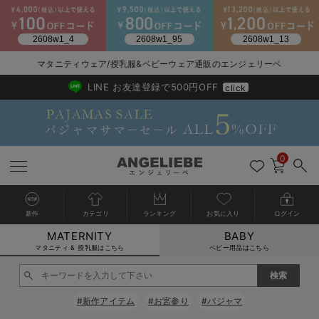
2026/NewArrival
送料495円(一部地域を除く) 7,700円以上で送料無料
マタニティウェア/授乳服&ベビーウェア通販のエンジェリーベ
LINE お友達登録で500円OFF
click
0
新作
カテゴリ
ランキング
お気に入り
ログイン
MATERNITY
BABY
戻る
戻る
戻る
戻る
戻る
戻る
戻る
戻る
戻る
戻る
戻る
戻る
戻る
戻る
戻る
戻る
戻る
戻る
戻る
戻る
戻る
戻る
戻る
戻る
戻る
戻る
戻る
戻る
戻る
戻る
戻る
カートに入れる
マタニティ & 授乳服はこちら
ベビー用品はこちら
マタニティウェア全て
マタニティ 下着・インナー全て
授乳服全て
マタニティ フォーマル全て
授乳用品全て
マタニティレッグウェア全て
マタニティ ボディケア全て
アウトレット全て
特集全て
再入荷全て
送料無料アイテム全て
ブラキャミ おまとめ
【37周年祭セール】
気温差別オススメアイ
マタニティウェア お
こだわりの履き心地！
出産準備応援割全て
春のマタニティワンピ
Gift Selection 
冬の冷え対策インナー
入院準備の持ち物チェ
冬のあったか特集全て
閉じる
マタニティ ワンピース
授乳ワンピース
マタニティ スーツ
妊婦用 抱き枕・授乳クッション
マタニティストッキング・タイツ
妊娠線クリーム
【アウトレット】ワンピース
抗菌防臭加工
再入荷｜インナー
授乳ブラ・マタニティブラ（マタニティインナー・産後用品）
ワンピース
【37周年祭セール】2
【15℃】3月下旬～
動きやすく着回しでき
強撚スムース(コスパ
【おまとめ割】パジャ
カジュアル
ジャケット派
マタニティパジャマ
【オフィスカジュアル
レギンスタイプ
【フォーマル】ワンピ
【ベビー】長袖
ハンカチ
快適ウェア10%OFF
セットアップ・ レイ
〜3,000円（税込）
薄くてあったか
入院してすぐ使うグッ
【冬のあったか特集】
#新作アイテム
#お宮参り
#パジャマ