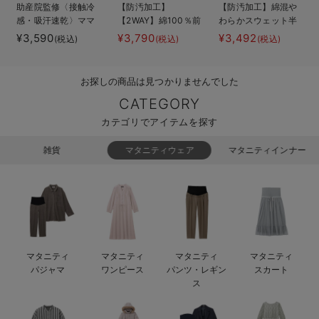
助産院監修〈接触冷
【防汚加工】
【防汚加工】綿混や
erbaviva（エルバビーバ）
感・吸汗速乾〉ママ
【2WAY】綿100％前
わらかスウェット半
とつくったふんわり
開き長袖ネグリジ
袖ティアードネグリ
¥3,590
¥3,790
¥3,492
(税込)
(税込)
(税込)
安心の日本製。先輩ママが買ってよかった！本当に必要な出産準備品
授乳ブラキャミ ア
ェ マタニティ・授
ジェ マタニティ・
ンダーらくらくタイ
乳パジャマ【産後も
産後【出産後も長く
ハレの日に着るANGELIEBEのセレモニー
プ
長く着れる】
使える】
お探しの商品は見つかりませんでした
買って正解！高評価レビューアイテム
CATEGORY
カテゴリでアイテムを探す
冬に可愛いニットがお得！
雑貨
マタニティウェア
マタニティインナー
親子コーデ｜ママとベビーにおすすめ！
便利な育児家電
Gift Selection 出産祝い
ロンパースはいつからいつまで使う？選ぶポイントも解説！
マタニティ
マタニティ
マタニティ
マタニティ
パジャマ
ワンピース
パンツ・レギン
スカート
保育園・入園準備特集
ス
ファルスカ