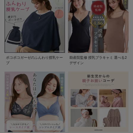
ポコポコガーゼのふんわり授乳ケー
助産院監修 授乳ブラキャミ 選べる2
プ
デザイン