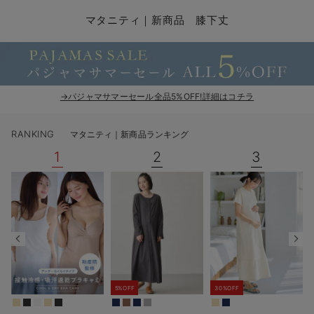
マタニティ パンツ
マタニティ ショーツ
授乳トップス
マタニティ オフィス 通勤服
授乳 ケープ
マタニティレギンス
【アウトレット】トップス・授乳トップス
透け防止
再入荷｜アウター
トップス
【37周年祭セール】4
【〜10℃】3月中旬
涼しくて可愛い「ワン
デニム
きれいめトップス派
マタニティインナー
【オフィスカジュアル
パンツタイプ
【フォーマル】ボトム
【ベビー】半袖
2WAYオール
Aライン ・フレアワ
〜5,000円（税込）
綿混素材
赤ちゃんへ使うもの
【冬のあったか特集】
マタニティ｜新商品 膝下丈
マタニティ スカート
妊婦帯・腹帯・産前ガードル
マタニティ ドレス（結婚式・お呼ばれ）
【アウトレット】ボトムス
見えてもカワイイ
パンツ
レギンス
きれいめスカート派
ベビー
【フォーマル】トップ
【ベビー】グッズ
コンビ肌着
Iライン ・タイトシ
〜10,000円（税込）
腹巻・ひざ上パンツ
産後に使うグッズ
【冬のあったか特集】
マタニティ トップス
マタニティ 授乳 キャミソール
マタニティ フォーマル パンツ・ボトムス
【アウトレット】パジャマ
コットン素材
スカート
オフィス
きれいめ美脚パンツ派
短肌着
快適ウェア10%OFF
ジャンパースカート/
10,001円（税込）〜
保温&リカバリー
【冬のあったか特集】
マタニティ アウター（コート）・ママコート
産褥ショーツ
【アウトレット】インナー
冷房対策
パジャマ
ツィード派
セット
ワーク・オフィス
女の子におススメのギ
レギンス・タイツ
→パジャマサマーセール全品5%OFF!詳細はコチラ
骨盤・マタニティベルト （妊娠中・産後）
【アウトレット】ベビー
接触冷感素材
インナー
MAX55%OFF ブラッ
王道シンプル派
カジュアル
男の子におススメのギ
カップ付きインナー
RANKING
マタニティ｜新商品ランキング
産後 ガードル インナー
Tシャツブラ
雑貨
セットアップ派
フォーマル / オケー
定番ギフト
あったか度◎
1
2
3
マタニティ 腹巻き
ブラトップ
ベビー
あったかアイテム｜ベ
もらって嬉しいギフト
裏起毛素材
親子セット
かわいくておもしろい
快適機能ウェア特集 トップス
何枚あっても嬉しいア
快適機能ウェア特集 ボトムス
長く使えるアイテム
5%OFF
30%OFF
快適機能ウェア特集 パジャマ
お部屋映えアイテム