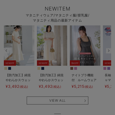
NEWITEM
マタニティウェア/マタニティ服/授乳服/
マタニティ用品の最新アイテム
30%OFF
30%OFF
5%OFF
30%OFF
【防汚加工】綿混
【防汚加工】綿混
ナイトブラ機能
長袖サ
やわらかスウェッ
やわらかスウェッ
付 ルームウェア
ャマ3
ト半袖ティアード
ト半袖フレアワン
にもなる授乳キャ
JEMO
¥3,492
¥3,492
¥5,215
¥5,3
(税込)
(税込)
(税込)
ネグリジェ マタ
ピース マタニテ
ミソール
ェーイ
ニティ・産後【出
ィ・産後【出産後
ン） 
産後も長く使え
も長く使える】
タニテ
VIEW ALL
る】
【出産
える】