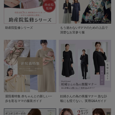
助産院監修シリーズ
もう迷わない!!ママのための上品で
清楚なお宮参り服
退院着特集 赤ちゃんとの新しい一
妊婦さんの為の喪服マナー 急な訃
歩を彩るママの服装ガイド
報にも慌てない。実用Q&Aガイド