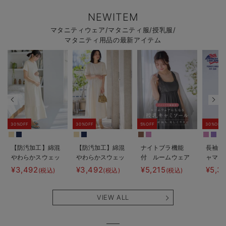
NEWITEM
マタニティウェア/マタニティ服/授乳服/
マタニティ用品の最新アイテム
30%OFF
30%OFF
5%OFF
30%OFF
【防汚加工】綿混
【防汚加工】綿混
ナイトブラ機能
長袖サ
やわらかスウェッ
やわらかスウェッ
付 ルームウェア
ャマ3
ト半袖ティアード
ト半袖フレアワン
にもなる授乳キャ
JEMO
¥3,492
¥3,492
¥5,215
¥5,3
(税込)
(税込)
(税込)
ネグリジェ マタ
ピース マタニテ
ミソール
ェーイ
ニティ・産後【出
ィ・産後【出産後
ン） 
産後も長く使え
も長く使える】
タニテ
VIEW ALL
る】
【出産
える】