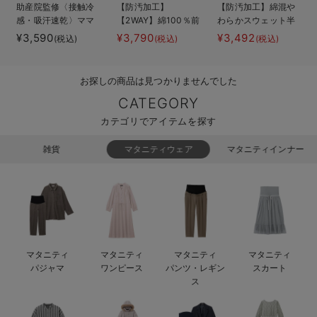
助産院監修〈接触冷
【防汚加工】
【防汚加工】綿混や
erbaviva（エルバビーバ）
感・吸汗速乾〉ママ
【2WAY】綿100％前
わらかスウェット半
とつくったふんわり
開き長袖ネグリジ
袖フレアワンピー
¥3,590
¥3,790
¥3,492
(税込)
(税込)
(税込)
安心の日本製。先輩ママが買ってよかった！本当に必要な出産準備品
授乳ブラキャミ ア
ェ マタニティ・授
ス マタニティ・産
ンダーらくらくタイ
乳パジャマ【産後も
後【出産後も長く使
ハレの日に着るANGELIEBEのセレモニー
プ
長く着れる】
える】
お探しの商品は見つかりませんでした
買って正解！高評価レビューアイテム
CATEGORY
カテゴリでアイテムを探す
冬に可愛いニットがお得！
雑貨
マタニティウェア
マタニティインナー
親子コーデ｜ママとベビーにおすすめ！
便利な育児家電
Gift Selection 出産祝い
ロンパースはいつからいつまで使う？選ぶポイントも解説！
マタニティ
マタニティ
マタニティ
マタニティ
パジャマ
ワンピース
パンツ・レギン
スカート
保育園・入園準備特集
ス
ファルスカ