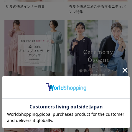
初夏の快適インナー特集
春夏を快適に過ごせるマタニティパ
ンツ特集
先輩ママに最も選ばれている!ぷく
着回しが効く最新ハレの日スタイル
ぷくダブルガーゼパジャマシリーズ
セレモニー6シーン
お気に入り商品を確認する