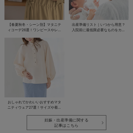
【春夏秋冬・シーン別】マタニテ
出産準備リスト｜いつから用意？
ィコーデ26選！ワンピースやレギ
入院前に最低限必要なものをカテ
ンスを使ったコーデ術をご紹介
ゴリ毎に一挙解説
おしゃれでかわいいおすすめマタ
ニティウェア27選！サイズや着る
時期も詳しく解説
妊娠・出産準備に関する
記事はこちら