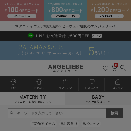
2026/NewArrival
送料495円(一部地域を除く) 7,700円以上で送料無料
マタニティウェア/授乳服&ベビーウェア通販のエンジェリーベ
LINE お友達登録で500円OFF
click
0
新作
カテゴリ
ランキング
お気に入り
ログイン
MATERNITY
BABY
戻る
戻る
戻る
戻る
戻る
戻る
戻る
戻る
戻る
戻る
戻る
戻る
戻る
戻る
戻る
戻る
戻る
戻る
戻る
戻る
戻る
戻る
戻る
戻る
戻る
戻る
戻る
戻る
戻る
戻る
戻る
カートに入れる
マタニティ & 授乳服はこちら
ベビー用品はこちら
マタニティウェア全て
マタニティ 下着・インナー全て
授乳服全て
マタニティ フォーマル全て
授乳用品全て
マタニティレッグウェア全て
マタニティ ボディケア全て
アウトレット全て
特集全て
再入荷全て
送料無料アイテム全て
ブラキャミ おまとめ
【37周年祭セール】
気温差別オススメアイ
マタニティウェア お
こだわりの履き心地！
出産準備応援割全て
春のマタニティワンピ
Gift Selection 
冬の冷え対策インナー
入院準備の持ち物チェ
冬のあったか特集全て
閉じる
マタニティ ワンピース
授乳ワンピース
マタニティ スーツ
妊婦用 抱き枕・授乳クッション
マタニティストッキング・タイツ
妊娠線クリーム
【アウトレット】ワンピース
抗菌防臭加工
再入荷｜インナー
授乳ブラ・マタニティブラ（マタニティインナー・産後用品）
ワンピース
【37周年祭セール】2
【15℃】3月下旬～
動きやすく着回しでき
強撚スムース(コスパ
【おまとめ割】パジャ
カジュアル
ジャケット派
マタニティパジャマ
【オフィスカジュアル
レギンスタイプ
【フォーマル】ワンピ
【ベビー】長袖
ハンカチ
快適ウェア10%OFF
セットアップ・ レイ
〜3,000円（税込）
薄くてあったか
入院してすぐ使うグッ
【冬のあったか特集】
#新作アイテム
#お宮参り
#パジャマ