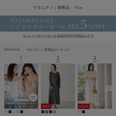
マタニティ パンツ
マタニティ ショーツ
授乳トップス
マタニティ オフィス 通勤服
授乳 ケープ
マタニティレギンス
【アウトレット】トップス・授乳トップス
透け防止
再入荷｜アウター
トップス
【37周年祭セール】4
【〜10℃】3月中旬
涼しくて可愛い「ワン
デニム
きれいめトップス派
マタニティインナー
【オフィスカジュアル
パンツタイプ
【フォーマル】ボトム
【ベビー】半袖
2WAYオール
Aライン ・フレアワ
〜5,000円（税込）
綿混素材
赤ちゃんへ使うもの
【冬のあったか特集】
マタニティ｜新商品 70㎝
マタニティ スカート
妊婦帯・腹帯・産前ガードル
マタニティ ドレス（結婚式・お呼ばれ）
【アウトレット】ボトムス
見えてもカワイイ
パンツ
レギンス
きれいめスカート派
ベビー
【フォーマル】トップ
【ベビー】グッズ
コンビ肌着
Iライン ・タイトシ
〜10,000円（税込）
腹巻・ひざ上パンツ
産後に使うグッズ
【冬のあったか特集】
マタニティ トップス
マタニティ 授乳 キャミソール
マタニティ フォーマル パンツ・ボトムス
【アウトレット】パジャマ
コットン素材
スカート
オフィス
きれいめ美脚パンツ派
短肌着
快適ウェア10%OFF
ジャンパースカート/
10,001円（税込）〜
保温&リカバリー
【冬のあったか特集】
マタニティ アウター（コート）・ママコート
産褥ショーツ
【アウトレット】インナー
冷房対策
パジャマ
ツィード派
セット
ワーク・オフィス
女の子におススメのギ
レギンス・タイツ
→パジャマサマーセール全品5%OFF!詳細はコチラ
骨盤・マタニティベルト （妊娠中・産後）
【アウトレット】ベビー
接触冷感素材
インナー
MAX55%OFF ブラッ
王道シンプル派
カジュアル
男の子におススメのギ
カップ付きインナー
RANKING
マタニティ｜新商品ランキング
産後 ガードル インナー
Tシャツブラ
雑貨
セットアップ派
フォーマル / オケー
定番ギフト
あったか度◎
1
2
3
マタニティ 腹巻き
ブラトップ
ベビー
あったかアイテム｜ベ
もらって嬉しいギフト
裏起毛素材
親子セット
かわいくておもしろい
快適機能ウェア特集 トップス
何枚あっても嬉しいア
快適機能ウェア特集 ボトムス
長く使えるアイテム
5%OFF
30%OFF
快適機能ウェア特集 パジャマ
お部屋映えアイテム