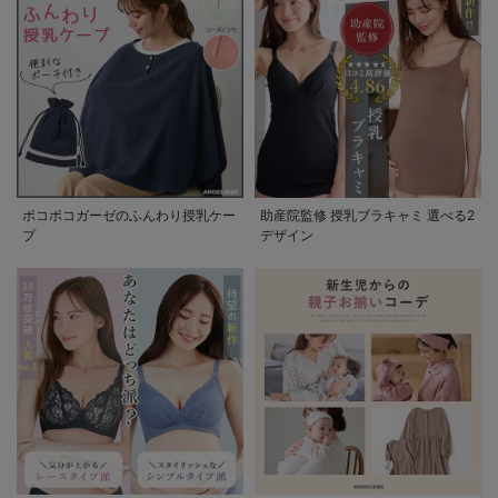
ポコポコガーゼのふんわり授乳ケー
助産院監修 授乳ブラキャミ 選べる2
プ
デザイン