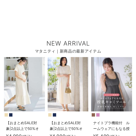
NEW ARRIVAL
マタニティ｜新商品の最新アイテム
【おまとめSALE対
【おまとめSALE対
ナイトブラ機能付 ル
象|2点以上で50%オ
象|2点以上で50%オ
ームウェアにもなる授
フ】【防汚加工】綿混
フ】【防汚加工】綿混
乳キャミソール