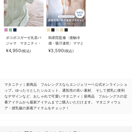
ポコポコガーゼ丸首パ
助産院監修〈接触冷
ジャマ マタニティ・
感・吸汗速乾〉ママと
授乳パジャマ【産後も
つくったふんわり授乳
¥4,950
¥3,590
(税込)
(税込)
長く着れる】
ブラキャミ アンダー
INUJIRUSHI（イヌジ
らくらくタイプ
ルシ）
マタニティ｜新商品 フルレングスならエンジェリーベ公式オンラインショ
ップ。ゆったりとしたシルエット、通気性の良い素材、 そして授乳に便利
なデザインなど、おしゃれで可愛いマタニティ｜新商品 フルレングスの定
番アイテムから最新アイテムまでご購入いただけます。 マタニティウェ
ア・授乳服の新着アイテムをチェック！