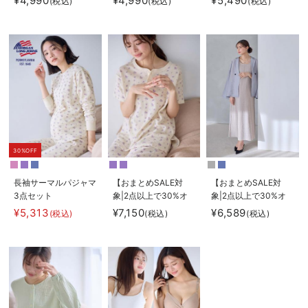
¥4,990
¥4,990
¥5,490
(税込)
(税込)
(税込)
やわらかスウェット半
やわらかスウェット半
袖ティアードネグリジ
袖フレアワンピース
ェ マタニティ・産後
マタニティ・産後【出
【出産後も長く使え
産後も長く使える】
る】
30%OFF
長袖サーマルパジャマ
【おまとめSALE対
【おまとめSALE対
3点セット
象|2点以上で30%オ
象|2点以上で30%オ
JEMORGAN（ジェー
フ】半袖サーマルパジ
フ】シアージャケット
¥5,313
¥7,150
¥6,589
(税込)
(税込)
(税込)
イーモーガン） ギフ
ャマ3点セット
×ノースリワンピース
ト マタニティ・産後
JEMORGAN（ジェー
セット マタニティ・
【出産後も長く使え
イーモーガン） ギフ
産後【産後も長く着れ
る】
ト マタニティ・産後
る】
【出産後も長く使え
Rosemadame（ロー
る】
ズマダム）