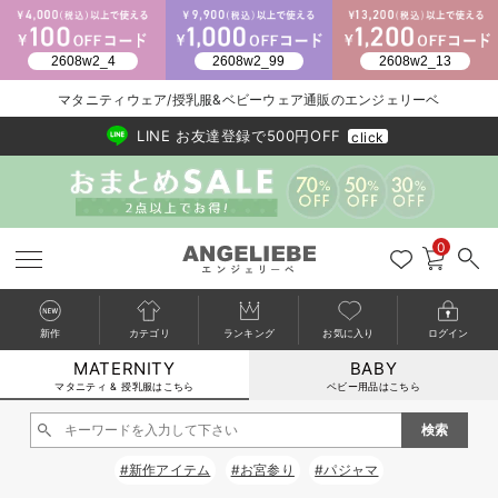
2026/NewArrival
送料495円(一部地域を除く) 7,700円以上で送料無料
マタニティウェア/授乳服&ベビーウェア通販のエンジェリーベ
LINE お友達登録で500円OFF
click
0
新作
カテゴリ
ランキング
お気に入り
ログイン
MATERNITY
BABY
戻る
戻る
戻る
戻る
戻る
戻る
戻る
戻る
戻る
戻る
戻る
戻る
戻る
戻る
戻る
戻る
戻る
戻る
戻る
戻る
戻る
戻る
戻る
戻る
戻る
戻る
戻る
戻る
戻る
戻る
戻る
カートに入れる
マタニティ & 授乳服はこちら
ベビー用品はこちら
マタニティウェア全て
マタニティ 下着・インナー全て
授乳服全て
マタニティ フォーマル全て
授乳用品全て
マタニティレッグウェア全て
マタニティ ボディケア全て
アウトレット全て
特集全て
再入荷全て
送料無料アイテム全て
ブラキャミ おまとめ
【37周年祭セール】
気温差別オススメアイ
マタニティウェア お
こだわりの履き心地！
出産準備応援割全て
春のマタニティワンピ
Gift Selection 
冬の冷え対策インナー
入院準備の持ち物チェ
冬のあったか特集全て
閉じる
マタニティ ワンピース
授乳ワンピース
マタニティ スーツ
妊婦用 抱き枕・授乳クッション
マタニティストッキング・タイツ
妊娠線クリーム
【アウトレット】ワンピース
抗菌防臭加工
再入荷｜インナー
授乳ブラ・マタニティブラ（マタニティインナー・産後用品）
ワンピース
【37周年祭セール】2
【15℃】3月下旬～
動きやすく着回しでき
強撚スムース(コスパ
【おまとめ割】パジャ
カジュアル
ジャケット派
マタニティパジャマ
【オフィスカジュアル
レギンスタイプ
【フォーマル】ワンピ
【ベビー】長袖
ハンカチ
快適ウェア10%OFF
セットアップ・ レイ
〜3,000円（税込）
薄くてあったか
入院してすぐ使うグッ
【冬のあったか特集】
#新作アイテム
#お宮参り
#パジャマ