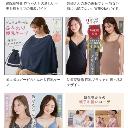
退院着特集 赤ちゃんとの新しい一
妊婦さんの為の喪服マナー 急な訃
歩を彩るママの服装ガイド
報にも慌てない。実用Q&Aガイド
ポコポコガーゼのふんわり授乳ケー
助産院監修 授乳ブラキャミ 選べる2
プ
デザイン