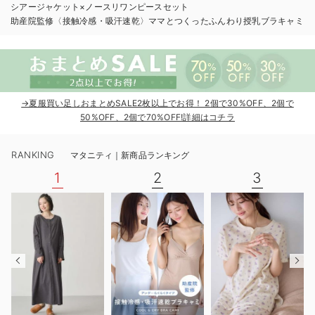
シアージャケット×ノースリワンピースセット
erbaviva（エルバビーバ）
助産院監修〈接触冷感・吸汗速乾〉ママとつくったふんわり授乳ブラキャミ
安心の日本製。先輩ママが買ってよかった！本当に必要な出産準備品
ハレの日に着るANGELIEBEのセレモニー
買って正解！高評価レビューアイテム
→夏服買い足しおまとめSALE2枚以上でお得！ 2個で30%OFF、2個で
50%OFF、2個で70%OFF!詳細はコチラ
冬に可愛いニットがお得！
RANKING
親子コーデ｜ママとベビーにおすすめ！
マタニティ｜新商品ランキング
1
2
3
便利な育児家電
Gift Selection 出産祝い
ロンパースはいつからいつまで使う？選ぶポイントも解説！
保育園・入園準備特集
ファルスカ