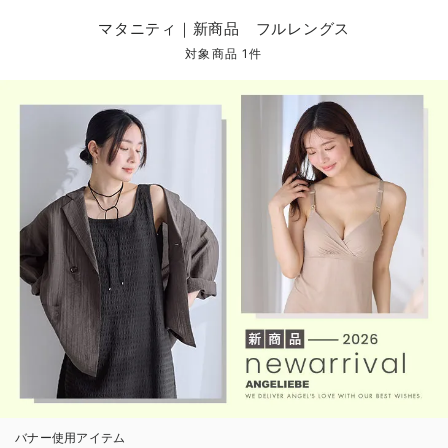
マタニティ パンツ
マタニティ ショーツ
授乳トップス
マタニティ オフィス 通勤服
授乳 ケープ
マタニティレギンス
【アウトレット】トップス・授乳トップス
透け防止
再入荷｜アウター
トップス
【37周年祭セール】4
【〜10℃】3月中旬
涼しくて可愛い「ワン
デニム
きれいめトップス派
マタニティインナー
【オフィスカジュアル
パンツタイプ
【フォーマル】ボトム
【ベビー】半袖
2WAYオール
Aライン ・フレアワ
〜5,000円（税込）
綿混素材
赤ちゃんへ使うもの
【冬のあったか特集】
マタニティ｜新商品 フルレングス
マタニティ スカート
妊婦帯・腹帯・産前ガードル
マタニティ ドレス（結婚式・お呼ばれ）
【アウトレット】ボトムス
見えてもカワイイ
パンツ
レギンス
きれいめスカート派
ベビー
【フォーマル】トップ
【ベビー】グッズ
コンビ肌着
Iライン ・タイトシ
〜10,000円（税込）
腹巻・ひざ上パンツ
産後に使うグッズ
【冬のあったか特集】
対象商品 1件
マタニティ トップス
マタニティ 授乳 キャミソール
マタニティ フォーマル パンツ・ボトムス
【アウトレット】パジャマ
コットン素材
スカート
オフィス
きれいめ美脚パンツ派
短肌着
快適ウェア10%OFF
ジャンパースカート/
10,001円（税込）〜
保温&リカバリー
【冬のあったか特集】
マタニティ アウター（コート）・ママコート
産褥ショーツ
【アウトレット】インナー
冷房対策
パジャマ
ツィード派
セット
ワーク・オフィス
女の子におススメのギ
レギンス・タイツ
骨盤・マタニティベルト （妊娠中・産後）
【アウトレット】ベビー
接触冷感素材
インナー
MAX55%OFF ブラッ
王道シンプル派
カジュアル
男の子におススメのギ
カップ付きインナー
産後 ガードル インナー
Tシャツブラ
雑貨
セットアップ派
フォーマル / オケー
定番ギフト
あったか度◎
マタニティ 腹巻き
ブラトップ
ベビー
あったかアイテム｜ベ
もらって嬉しいギフト
裏起毛素材
親子セット
かわいくておもしろい
快適機能ウェア特集 トップス
何枚あっても嬉しいア
快適機能ウェア特集 ボトムス
長く使えるアイテム
快適機能ウェア特集 パジャマ
お部屋映えアイテム
バナー使用アイテム