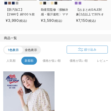
デロンギ
【防汚加工】
助産院監修〈接触冷
【おまとめSALE対
【2WAY】綿100％前
感・吸汗速乾〉ママ
象|2点以上で30%オ
入院準備の持ち物チェック
開き長袖ネグリジ
とつくったふんわり
フ】半袖サーマルパ
¥3,990
¥3,590
¥7,150
(税込)
(税込)
(税込)
ェ マタニティ・授
授乳ブラキャミ ア
ジャマ3点セット
乳パジャマ【産後も
ンダーらくらくタイ
JEMORGAN（ジェ
長く着れる】
プ
ーイーモーガン）
商品一覧
ギフト マタニテ
ィ・産後【出産後も
長く使える】
絞り込み
1色表示
全色表示
人気順
新着順
価格が低い順
価格が高い順
レビュー